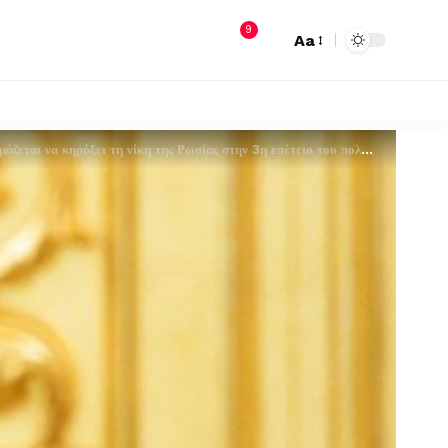
9
Aa
άζεται να κηρύξει τη νίκη της Ρωσίας στην 3η επέτειο του πολέμου