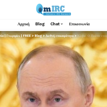
Αρχική
Blog
Chat
Επικοινωνία
α | Γνωριμίες | FREE
>
Blog
>
Διεθνή επικαιρότητα
>
Κίεβο: Ο Πούτιν ετοιμ