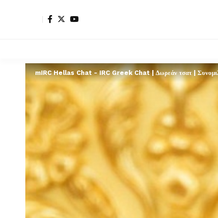
mIRC Hellas Chat - IRC Greek Chat | Δωρεάν τσατ | Συνομιλί