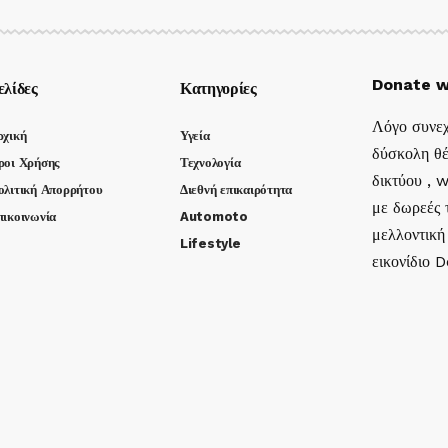
Donate w
ελίδες
Κατηγορίες
Λόγο συνεχ
ρχική
Υγεία
δύσκολη θέ
ροι Χρήσης
Τεχνολογία
δικτύου , 
ολιτική Απορρήτου
Διεθνή επικαιρότητα
με δωρεές τ
πικοινωνία
Automoto
μελλοντική
Lifestyle
εικονίδιο 