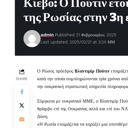
Κίεβο: Ο Πούτιν ετοι
της Ρωσίας στην 3η 
admin
Published 21 Φεβρουαρίου, 2025
Last updated: 2025/02/21 at 3:24 ΜΜ
Ο Ρώσος πρόεδρος
Βλαντιμίρ Πούτιν
ετοιμάζετ
κατά την οποία συμπληρώνονται τρία χρόνια α
SHARE
την ουκρανική στρατιωτική υπηρεσία πληροφορ
Σύμφωνα με ουκρανικά ΜΜΕ
, ο Βλαντιμίρ Πού
θρίαμβο επί της Ουκρανίας αλλά και επί του ΝΑ
Δύση.
«Η Ρωσία ετοιμάζεται να κηρύξει μια υποτιθέμε