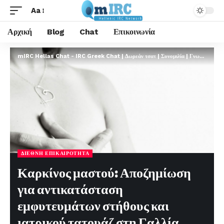
Aa
Αρχική
Blog
Chat
Επικοινωνία
mIRC Hellas Chat - IRC Greek Chat | Δωρεάν τσατ | Συνομιλία | Γνωριμίες | FREE
ΔΙΕΘΝΉ ΕΠΙΚΑΙΡΌΤΗΤΑ
Καρκίνος μαστού: Αποζημίωση
για αντικατάσταση
εμφυτευμάτων στήθους και
ιατρικού τατουάζ στη Γαλλία