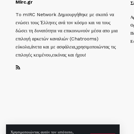
Mirc.gr
Σ
Tο mIRC Network Δημιουργήθηκε με σκοπό να
Α
ενώσει τους Έλληνες ανά τον κόσμο και να τους
Ο
δώσει τη δυνατότητα να επικοινωνούν μέσα απο μια
Π
επιλογή αρκετών καναλιών (Chatrooms)
Ε
εύκολα,άνετα και με ασφάλεια,χρησιμοποιώντας τις
επιλογές κειμένου,εικόνας και ήχου!
Χρησιμοποιώντας αυτόν τον ιστότοπο,