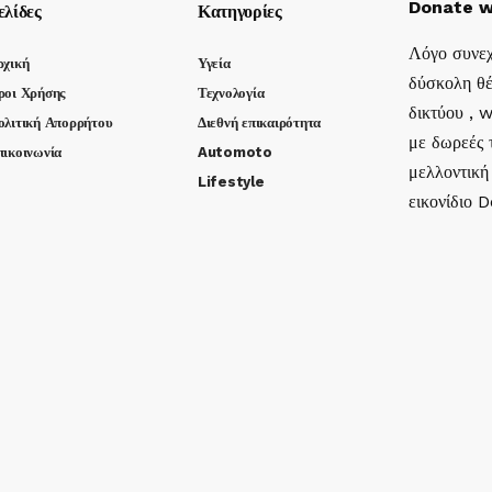
Donate w
ελίδες
Κατηγορίες
Λόγο συνεχ
ρχική
Υγεία
δύσκολη θέ
ροι Χρήσης
Τεχνολογία
δικτύου , 
ολιτική Απορρήτου
Διεθνή επικαιρότητα
με δωρεές τ
πικοινωνία
Automoto
μελλοντική
Lifestyle
εικονίδιο 