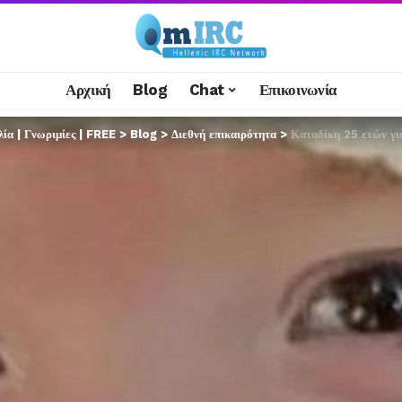
Αρχική
Blog
Chat
Επικοινωνία
α | Γνωριμίες | FREE
>
Blog
>
Διεθνή επικαιρότητα
>
Καταδίκη 25 ετών γι