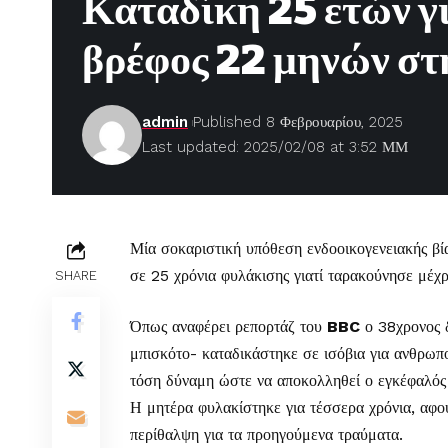
Καταδίκη 25 ετών γ
βρέφος 22 μηνών στ
admin
Published 8 Φεβρουαρίου, 2025
Last updated: 2025/02/08 at 3:52 ΜΜ
Μία σοκαριστική υπόθεση ενδοοικογενειακής βί
σε 25 χρόνια φυλάκισης γιατί ταρακούνησε μέχ
SHARE
Όπως αναφέρει ρεπορτάζ του
BBC
ο 38χρονος δ
μπισκότο- καταδικάστηκε σε ισόβια για ανθρωπο
τόση δύναμη ώστε να αποκολληθεί ο εγκέφαλός
Η μητέρα φυλακίστηκε για τέσσερα χρόνια, αφο
περίθαλψη για τα προηγούμενα τραύματα.