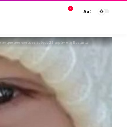
9
Aa
α πατριό που σκότωσε βρέφος 22 μηνών στη Βρετανία