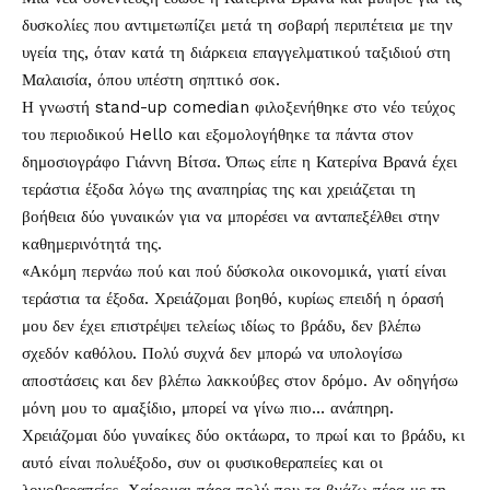
δυσκολίες που αντιμετωπίζει μετά τη σοβαρή περιπέτεια με την
υγεία της, όταν κατά τη διάρκεια επαγγελματικού ταξιδιού στη
Μαλαισία, όπου υπέστη σηπτικό σοκ.
Η γνωστή stand-up comedian φιλοξενήθηκε στο νέο τεύχος
του περιοδικού Hello και εξομολογήθηκε τα πάντα στον
δημοσιογράφο Γιάννη Βίτσα. Όπως είπε η Κατερίνα Βρανά έχει
τεράστια έξοδα λόγω της αναπηρίας της και χρειάζεται τη
βοήθεια δύο γυναικών για να μπορέσει να ανταπεξέλθει στην
καθημερινότητά της.
«Ακόμη περνάω πού και πού δύσκολα οικονομικά, γιατί είναι
τεράστια τα έξοδα. Χρειάζομαι βοηθό, κυρίως επειδή η όρασή
μου δεν έχει επιστρέψει τελείως ιδίως το βράδυ, δεν βλέπω
σχεδόν καθόλου. Πολύ συχνά δεν μπορώ να υπολογίσω
αποστάσεις και δεν βλέπω λακκούβες στον δρόμο. Αν οδηγήσω
μόνη μου το αμαξίδιο, μπορεί να γίνω πιο… ανάπηρη.
Χρειάζομαι δύο γυναίκες δύο οκτάωρα, το πρωί και το βράδυ, κι
αυτό είναι πολυέξοδο, συν οι φυσικοθεραπείες και οι