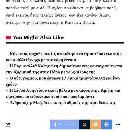
ισορροπία, δεν βλέπει, μιλά σαν μεθυσμένη. Το κουβαλώ και
παλεύω πολύ με αυτό. Η σχέση που έκανα με βοήθησε πολύ,
γιατί εκείνος ήταν τελείως άνετος, δεν είχε κανένα θέμα»,
ανέφερε στην ίδια συνέντευξη η Κατερίνα Βρανά.
You Might Also Like
Κάνοντας ψυχοθεραπεία, σταμάτησα να είμαι τόσο εγωιστής
και «καλλιτέχνης» με την κακή έννοια
Η Γαρυφαλλιά Καληφώνη δημοσίευσε νέες φωτογραφίες από
την εξόρμησή της στην Πάρο με τους φίλους της
O σύζυγος μου, μου έστελνε 17 λευκά τριαντάφυλλα για έναν
χρόνο
Η Σίσσυ Χρηστίδου έκανε βόλτα με σκάφος στην Κρήτη και
φανέρωσε το ειδυλλιακό τοπίο που απολαμβάνει
Ανδρομάχη: Μπέρδεψε τους σταθμούς της περιοδείας της
Facebook