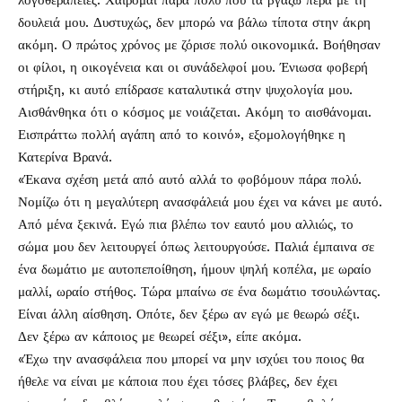
λογοθεραπείες. Χαίρομαι πάρα πολύ που τα βγάζω πέρα με τη
δουλειά μου. Δυστυχώς, δεν μπορώ να βάλω τίποτα στην άκρη
ακόμη. Ο πρώτος χρόνος με ζόρισε πολύ οικονομικά. Βοήθησαν
οι φίλοι, η οικογένεια και οι συνάδελφοί μου. Ένιωσα φοβερή
στήριξη, κι αυτό επίδρασε καταλυτικά στην ψυχολογία μου.
Αισθάνθηκα ότι ο κόσμος με νοιάζεται. Ακόμη το αισθάνομαι.
Εισπράττω πολλή αγάπη από το κοινό», εξομολογήθηκε η
Κατερίνα Βρανά.
«Έκανα σχέση μετά από αυτό αλλά το φοβόμουν πάρα πολύ.
Νομίζω ότι η μεγαλύτερη ανασφάλειά μου έχει να κάνει με αυτό.
Από μένα ξεκινά. Εγώ πια βλέπω τον εαυτό μου αλλιώς, το
σώμα μου δεν λειτουργεί όπως λειτουργούσε. Παλιά έμπαινα σε
ένα δωμάτιο με αυτοπεποίθηση, ήμουν ψηλή κοπέλα, με ωραίο
μαλλί, ωραίο στήθος. Τώρα μπαίνω σε ένα δωμάτιο τσουλώντας.
Είναι άλλη αίσθηση. Οπότε, δεν ξέρω αν εγώ με θεωρώ σέξι.
Δεν ξέρω αν κάποιος με θεωρεί σέξι», είπε ακόμα.
«Έχω την ανασφάλεια που μπορεί να μην ισχύει του ποιος θα
ήθελε να είναι με κάποια που έχει τόσες βλάβες, δεν έχει