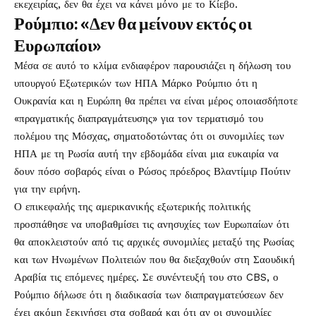
εκεχειρίας, δεν θα έχει να κάνει μόνο με το Κίεβο.
Ρούμπιο: «Δεν θα μείνουν εκτός οι
Ευρωπαίοι»
Μέσα σε αυτό το κλίμα ενδιαφέρον παρουσιάζει η δήλωση του
υπουργού Εξωτερικών των ΗΠΑ Μάρκο Ρούμπιο ότι η
Ουκρανία και η Ευρώπη θα πρέπει να είναι μέρος οποιασδήποτε
«πραγματικής διαπραγμάτευσης» για τον τερματισμό του
πολέμου της Μόσχας, σηματοδοτώντας ότι οι συνομιλίες των
ΗΠΑ με τη Ρωσία αυτή την εβδομάδα είναι μια ευκαιρία να
δουν πόσο σοβαρός είναι ο Ρώσος πρόεδρος Βλαντίμιρ Πούτιν
για την ειρήνη.
Ο επικεφαλής της αμερικανικής εξωτερικής πολιτικής
προσπάθησε να υποβαθμίσει τις ανησυχίες των Ευρωπαίων ότι
θα αποκλειστούν από τις αρχικές συνομιλίες μεταξύ της Ρωσίας
και των Ηνωμένων Πολιτειών που θα διεξαχθούν στη Σαουδική
Αραβία τις επόμενες ημέρες. Σε συνέντευξή του στο CBS, ο
Ρούμπιο δήλωσε ότι η διαδικασία των διαπραγματεύσεων δεν
έχει ακόμη ξεκινήσει στα σοβαρά και ότι αν οι συνομιλίες