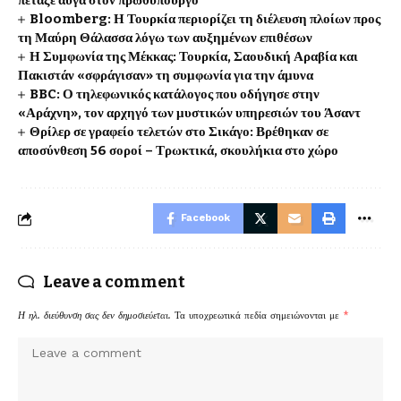
πέταξε αυγά στον πρωθυπουργό
Bloomberg: Η Τουρκία περιορίζει τη διέλευση πλοίων προς
τη Μαύρη Θάλασσα λόγω των αυξημένων επιθέσων
Η Συμφωνία της Μέκκας: Τουρκία, Σαουδική Αραβία και
Πακιστάν «σφράγισαν» τη συμφωνία για την άμυνα
BBC: Ο τηλεφωνικός κατάλογος που οδήγησε στην
«Αράχνη», τον αρχηγό των μυστικών υπηρεσιών του Άσαντ
Θρίλερ σε γραφείο τελετών στο Σικάγο: Βρέθηκαν σε
αποσύνθεση 56 σοροί – Τρωκτικά, σκουλήκια στο χώρο
Facebook
Leave a comment
Η ηλ. διεύθυνση σας δεν δημοσιεύεται.
Τα υποχρεωτικά πεδία σημειώνονται με
*