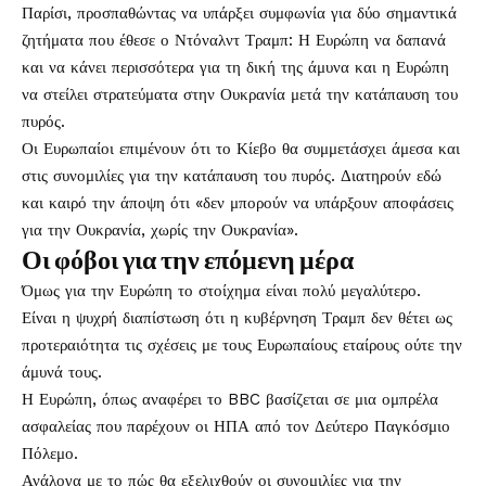
Παρίσι, προσπαθώντας να υπάρξει συμφωνία για δύο σημαντικά
ζητήματα που έθεσε ο Ντόναλντ Τραμπ: Η Ευρώπη να δαπανά
και να κάνει περισσότερα για τη δική της άμυνα και η Ευρώπη
να στείλει στρατεύματα στην Ουκρανία μετά την κατάπαυση του
πυρός.
Οι Ευρωπαίοι επιμένουν ότι το Κίεβο θα συμμετάσχει άμεσα και
στις συνομιλίες για την κατάπαυση του πυρός. Διατηρούν εδώ
και καιρό την άποψη ότι «δεν μπορούν να υπάρξουν αποφάσεις
για την Ουκρανία, χωρίς την Ουκρανία».
Οι φόβοι για την επόμενη μέρα
Όμως για την Ευρώπη το στοίχημα είναι πολύ μεγαλύτερο.
Είναι η ψυχρή διαπίστωση ότι η κυβέρνηση Τραμπ δεν θέτει ως
προτεραιότητα τις σχέσεις με τους Ευρωπαίους εταίρους ούτε την
άμυνά τους.
Η Ευρώπη, όπως αναφέρει το BBC βασίζεται σε μια ομπρέλα
ασφαλείας που παρέχουν οι ΗΠΑ από τον Δεύτερο Παγκόσμιο
Πόλεμο.
Ανάλογα με το πώς θα εξελιχθούν οι συνομιλίες για την