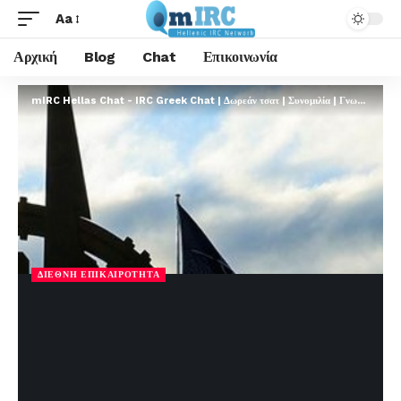
Aa
Αρχική
Blog
Chat
Επικοινωνία
mIRC Hellas Chat - IRC Greek Chat | Δωρεάν τσατ | Συνομιλία | Γνωριμίες | FREE
ΔΙΕΘΝΉ ΕΠΙΚΑΙΡΌΤΗΤΑ