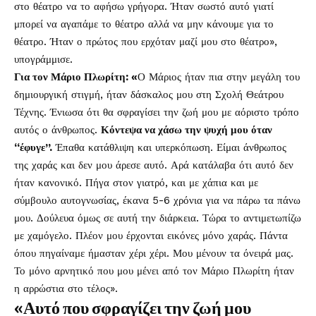
στο θέατρο να το αφήσω γρήγορα. Ήταν σωστό αυτό γιατί
μπορεί να αγαπάμε το θέατρο αλλά να μην κάνουμε για το
θέατρο. Ήταν ο πρώτος που ερχόταν μαζί μου στο θέατρο»,
υπογράμμισε.
Για τον Μάριο Πλωρίτη: «
Ο Μάριος ήταν πια στην μεγάλη του
δημιουργική στιγμή, ήταν δάσκαλος μου στη Σχολή Θεάτρου
Τέχνης. Ένιωσα ότι θα σφραγίσει την ζωή μου με αόριστο τρόπο
αυτός ο άνθρωπος.
Κόντεψα να χάσω την ψυχή μου όταν
“έφυγε”.
Έπαθα κατάθλιψη και υπερκόπωση. Είμαι άνθρωπος
της χαράς και δεν μου άρεσε αυτό. Αρά κατάλαβα ότι αυτό δεν
ήταν κανονικό. Πήγα στον γιατρό, και με χάπια και με
σύμβουλο αυτογνωσίας, έκανα 5-6 χρόνια για να πάρω τα πάνω
μου. Δούλευα όμως σε αυτή την διάρκεια. Τώρα το αντιμετωπίζω
με χαμόγελο. Πλέον μου έρχονται εικόνες μόνο χαράς. Πάντα
όπου πηγαίναμε ήμασταν χέρι χέρι. Μου μένουν τα όνειρά μας.
Το μόνο αρνητικό που μου μένει από τον Μάριο Πλωρίτη ήταν
η αρρώστια στο τέλος».
«Αυτό που σφραγίζει την ζωή μου