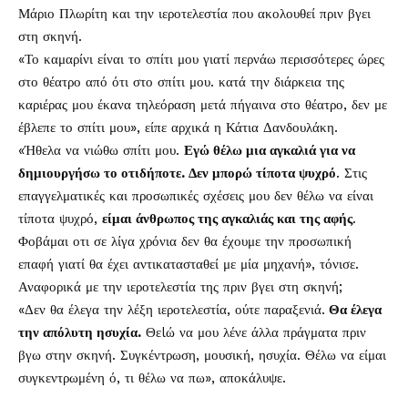
Μάριο Πλωρίτη και την ιεροτελεστία που ακολουθεί πριν βγει
στη σκηνή.
«Το καμαρίνι είναι το σπίτι μου γιατί περνάω περισσότερες ώρες
στο θέατρο από ότι στο σπίτι μου. κατά την διάρκεια της
καριέρας μου έκανα τηλεόραση μετά πήγαινα στο θέατρο, δεν με
έβλεπε το σπίτι μου», είπε αρχικά η Κάτια Δανδουλάκη.
«Ήθελα να νιώθω σπίτι μου.
Εγώ θέλω μια αγκαλιά για να
δημιουργήσω το οτιδήποτε. Δεν μπορώ τίποτα ψυχρό
. Στις
επαγγελματικές και προσωπικές σχέσεις μου δεν θέλω να είναι
τίποτα ψυχρό,
είμαι άνθρωπος της αγκαλιάς και της αφής
.
Φοβάμαι οτι σε λίγα χρόνια δεν θα έχουμε την προσωπική
επαφή γιατί θα έχει αντικατασταθεί με μία μηχανή», τόνισε.
Αναφορικά με την ιεροτελεστία της πριν βγει στη σκηνή;
«Δεν θα έλεγα την λέξη ιεροτελεστία, ούτε παραξενιά.
Θα έλεγα
την απόλυτη ησυχία.
Θεlώ να μου λένε άλλα πράγματα πριν
βγω στην σκηνή. Συγκέντρωση, μουσική, ησυχία. Θέλω να είμαι
συγκεντρωμένη ό, τι θέλω να πω», αποκάλυψε.