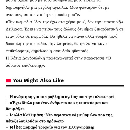
μου η σχέση μου με τους συνεργάτες μου. Ήθελα να
δημιουργήσω μια μεγάλη αγκαλιά. Μου φωνάζουν ότι με
αγαπούν, αυτό είναι “η περιουσία μου”».
«Την κωμωδία “δεν την έχω στα χέρια μου”, δεν την υποστηρίζω.
Δείλιασα. Έρεπε να πείσω τους άλλους ότι είμαι ξεκαρδιστική σε
έναν ρόλο σε κωμωδία. Θα ήθελα να κάνω αλλά θεωρώ πολύ
δύσκολη την κωμωδία. Την λατρεύω, θα ήθελα να κάνω
επιθεώρηση», σημείωσε η σπουδαία ηθοποιός.
Η Κάτια Δανδουλάκη πρωταγωνιστεί στην παράσταση «Ο
αόρατος επισκέπτης».
You Might Also Like
Η ανάρτηση για το πρόβλημα υγείας που την ταλαιπωρεί
«Έχω δίπλα μου έναν άνθρωπο που εμπιστεύομαι και
θαυμάζω»
Ιουλία Καλλιμάνη: Νέο περιστατικό με θαμώνα που της
πέταξε λουλούδια στο πρόσωπο
Mike: Σοβαρό τροχαίο για τον Έλληνα ράπερ