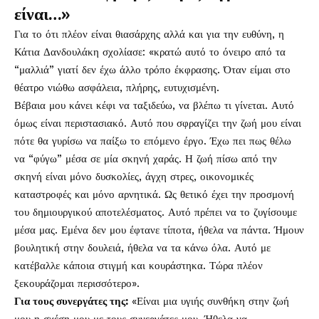
είναι…»
Για το ότι πλέον είναι θιασάρχης αλλά και για την ευθύνη, η
Κάτια Δανδουλάκη σχολίασε: «κρατώ αυτό το όνειρο από τα
“μαλλιά” γιατί δεν έχω άλλο τρόπο έκφρασης. Όταν είμαι στο
θέατρο νιώθω ασφάλεια, πλήρης, ευτυχισμένη.
Βέβαια μου κάνει κέφι να ταξιδεύω, να βλέπω τι γίνεται. Αυτό
όμως είναι περιστασιακό. Αυτό που σφραγίζει την ζωή μου είναι
πότε θα γυρίσω να παίξω το επόμενο έργο. Έχω πει πως θέλω
να “φύγω” μέσα σε μία σκηνή χαράς. Η ζωή πίσω από την
σκηνή είναι μόνο δυσκολίες, άγχη στρες, οικονομικές
καταστροφές και μόνο αρνητικά. Ως θετικό έχει την προσμονή
του δημιουργικού αποτελέσματος. Αυτό πρέπει να το ζυγίσουμε
μέσα μας. Εμένα δεν μου έφτανε τίποτα, ήθελα να πάντα. Ήμουν
βουλητική στην δουλειά, ήθελα να τα κάνω όλα. Αυτό με
κατέβαλλε κάποια στιγμή και κουράστηκα. Τώρα πλέον
ξεκουράζομαι περισσότερο».
Για τους συνεργάτες της:
«Είναι μια υγιής συνθήκη στην ζωή