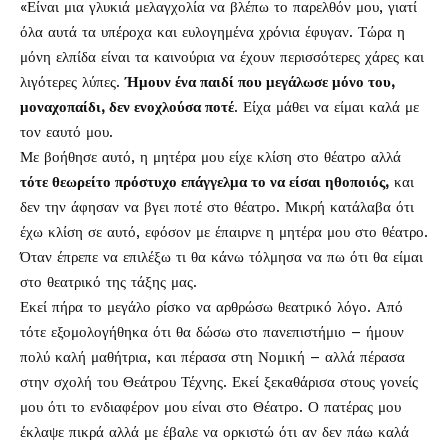
«Είναι μια γλυκιά μελαγχολία να βλέπω το παρελθόν μου, γιατί
όλα αυτά τα υπέροχα και ευλογημένα χρόνια έφυγαν. Τώρα η
μόνη ελπίδα είναι τα καινούρια να έχουν περισσότερες χάρες και
λιγότερες λύπες.
Ήμουν ένα παιδί που μεγάλωσε μόνο του,
μοναχοπαίδι, δεν ενοχλούσα ποτέ
. Είχα μάθει να είμαι καλά με
τον εαυτό μου.
Με βοήθησε αυτό, η μητέρα μου είχε κλίση στο θέατρο αλλά
τότε θεωρείτο πρόστυχο επάγγελμα το να είσαι ηθοποιός,
και
δεν την άφησαν να βγει ποτέ στο θέατρο. Μικρή κατάλαβα ότι
έχω κλίση σε αυτό, εφόσον με έπαιρνε η μητέρα μου στο θέατρο.
Όταν έπρεπε να επιλέξω τι θα κάνω τόλμησα να πω ότι θα είμαι
στο θεατρικό της τάξης μας.
Εκεί πήρα το μεγάλο ρίσκο να αρθρώσω θεατρικό λόγο. Από
τότε εξομολογήθηκα ότι θα δώσω στο πανεπιστήμιο – ήμουν
πολύ καλή μαθήτρια, και πέρασα στη Νομική – αλλά πέρασα
στην σχολή του Θεάτρου Τέχνης. Εκεί ξεκαθάρισα στους γονείς
μου ότι το ενδιαφέρον μου είναι στο Θέατρο. Ο πατέρας μου
έκλαψε πικρά αλλά με έβαλε να ορκιστώ ότι αν δεν πάω καλά