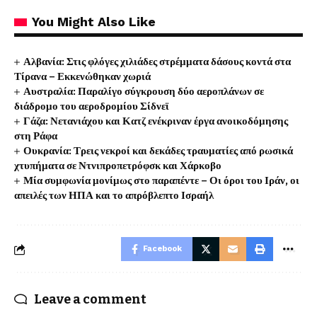
You Might Also Like
Αλβανία: Στις φλόγες χιλιάδες στρέμματα δάσους κοντά στα
Τίρανα – Εκκενώθηκαν χωριά
Αυστραλία: Παραλίγο σύγκρουση δύο αεροπλάνων σε
διάδρομο του αεροδρομίου Σίδνεϊ
Γάζα: Νετανιάχου και Κατζ ενέκριναν έργα ανοικοδόμησης
στη Ράφα
Ουκρανία: Τρεις νεκροί και δεκάδες τραυματίες από ρωσικά
χτυπήματα σε Ντνιπροπετρόφσκ και Χάρκοβο
Μία συμφωνία μονίμως στο παραπέντε – Οι όροι του Ιράν, οι
απειλές των ΗΠΑ και το απρόβλεπτο Ισραήλ
Facebook
Leave a comment