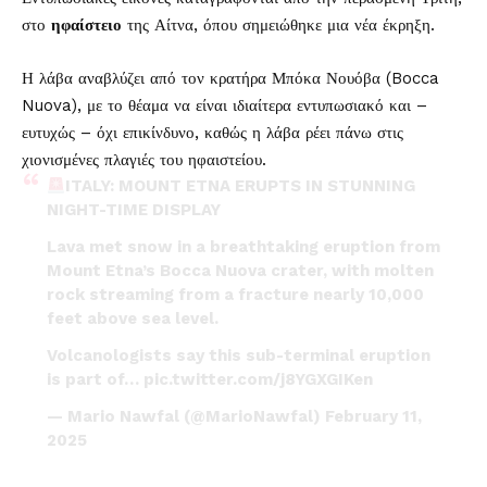
στο
ηφαίστειο
της Αίτνα, όπου σημειώθηκε μια νέα έκρηξη.
Η λάβα αναβλύζει από τον κρατήρα Μπόκα Νουόβα (Bocca
Nuova), με το θέαμα να είναι ιδιαίτερα εντυπωσιακό και –
ευτυχώς – όχι επικίνδυνο, καθώς η λάβα ρέει πάνω στις
χιονισμένες πλαγιές του ηφαιστείου.
ITALY: MOUNT ETNA ERUPTS IN STUNNING
NIGHT-TIME DISPLAY
Lava met snow in a breathtaking eruption from
Mount Etna’s Bocca Nuova crater, with molten
rock streaming from a fracture nearly 10,000
feet above sea level.
Volcanologists say this sub-terminal eruption
is part of…
pic.twitter.com/j8YGXGIKen
— Mario Nawfal (@MarioNawfal)
February 11,
2025