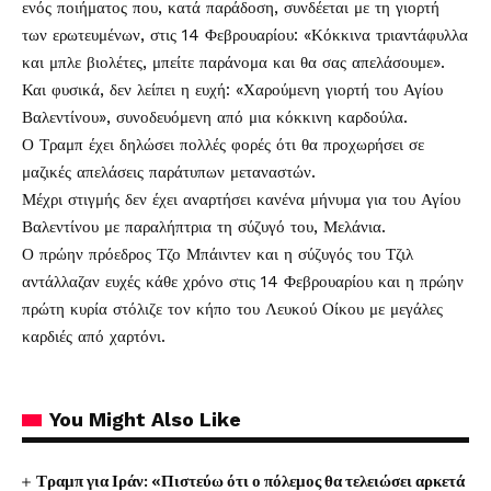
ενός ποιήματος που, κατά παράδοση, συνδέεται με τη γιορτή
των ερωτευμένων, στις 14 Φεβρουαρίου: «Κόκκινα τριαντάφυλλα
και μπλε βιολέτες, μπείτε παράνομα και θα σας απελάσουμε».
Και φυσικά, δεν λείπει η ευχή: «Χαρούμενη γιορτή του Αγίου
Βαλεντίνου», συνοδευόμενη από μια κόκκινη καρδούλα.
Ο Τραμπ έχει δηλώσει πολλές φορές ότι θα προχωρήσει σε
μαζικές απελάσεις παράτυπων μεταναστών.
Μέχρι στιγμής δεν έχει αναρτήσει κανένα μήνυμα για του Αγίου
Βαλεντίνου με παραλήπτρια τη σύζυγό του, Μελάνια.
Ο πρώην πρόεδρος Τζο Μπάιντεν και η σύζυγός του Τζιλ
αντάλλαζαν ευχές κάθε χρόνο στις 14 Φεβρουαρίου και η πρώην
πρώτη κυρία στόλιζε τον κήπο του Λευκού Οίκου με μεγάλες
καρδιές από χαρτόνι.
You Might Also Like
Τραμπ για Ιράν: «Πιστεύω ότι ο πόλεμος θα τελειώσει αρκετά