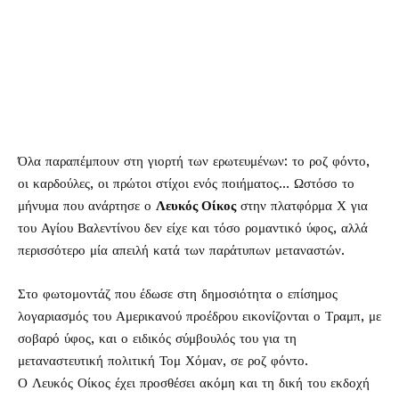
Όλα παραπέμπουν στη γιορτή των ερωτευμένων: το ροζ φόντο,
οι καρδούλες, οι πρώτοι στίχοι ενός ποιήματος… Ωστόσο το
μήνυμα που ανάρτησε ο
Λευκός Οίκος
στην πλατφόρμα Χ για
του Αγίου Βαλεντίνου δεν είχε και τόσο ρομαντικό ύφος, αλλά
περισσότερο μία απειλή κατά των παράτυπων μεταναστών.
Στο φωτομοντάζ που έδωσε στη δημοσιότητα ο επίσημος
λογαριασμός του Αμερικανού προέδρου εικονίζονται ο Τραμπ, με
σοβαρό ύφος, και ο ειδικός σύμβουλός του για τη
μεταναστευτική πολιτική Τομ Χόμαν, σε ροζ φόντο.
Ο Λευκός Οίκος έχει προσθέσει ακόμη και τη δική του εκδοχή