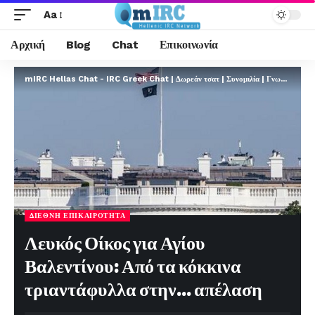
Aa
Αρχική
Blog
Chat
Επικοινωνία
mIRC Hellas Chat - IRC Greek Chat | Δωρεάν τσατ | Συνομιλία | Γνωριμίες | FREE
ΔΙΕΘΝΉ ΕΠΙΚΑΙΡΌΤΗΤΑ
Λευκός Οίκος για Αγίου
Βαλεντίνου: Από τα κόκκινα
τριαντάφυλλα στην… απέλαση