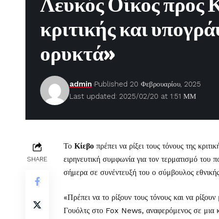
Λευκός Οίκος προς Κ
κριτικής και υπογρά
ορυκτά»
admin
Published 20 Φεβρουαρίου, 2025
Last updated: 2025/02/20 at 1:51 ΜΜ
Το
Κίεβο
πρέπει να ρίξει τους τόνους της κριτι
ειρηνευτική συμφωνία για τον τερματισμό του 
SHARE
σήμερα σε συνέντευξή του ο σύμβουλος εθνική
«Πρέπει να το ρίξουν τους τόνους και να ρίξουν
Γουόλτς στο Fox News, αναφερόμενος σε μια κ