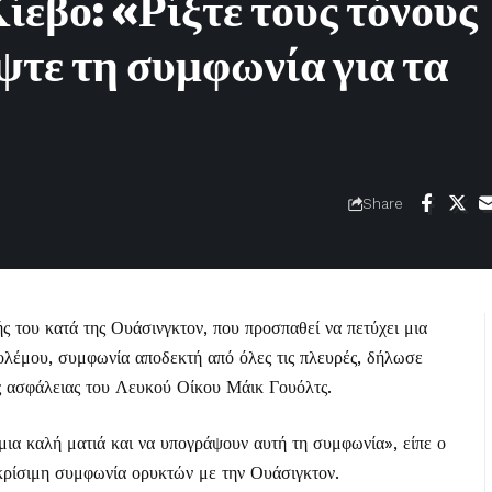
ίεβο: «Ρίξτε τους τόνους
ψτε τη συμφωνία για τα
Share
κής του κατά της Ουάσινγκτον, που προσπαθεί να πετύχει μια
πολέμου, συμφωνία αποδεκτή από όλες τις πλευρές, δήλωσε
ς ασφάλειας του Λευκού Οίκου Μάικ Γουόλτς.
 μια καλή ματιά και να υπογράψουν αυτή τη συμφωνία», είπε ο
ρίσιμη συμφωνία ορυκτών με την Ουάσιγκτον.