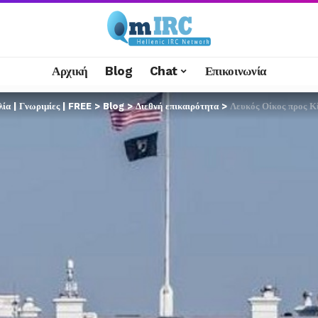
Αρχική
Blog
Chat
Επικοινωνία
α | Γνωριμίες | FREE
>
Blog
>
Διεθνή επικαιρότητα
>
Λευκός Οίκος προς Κίεβο