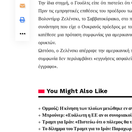
Την ίδια στιγμή, ο Γουόλτς είπε ότι πιστεύει ό
Πριν τις εμπρηστικές επιθέσεις του προέδρου
Βολοντίμιρ Ζελένσκι, το Σαββατοκύριακο, στο 
συνάντηση που είχε ο Ουκρανός πρόεδρος με τ
κατέθεσε μια πρόταση συμφωνίας για αμερικαν
ορυκτών.
Ωστόσο, ο Ζελένσκι απέρριψε την αμερικανική π
συμφωνία δεν περιλαμβάνει «εγγυήσεις ασφαλεί
έγγραφο».
You Might Also Like
Ορμούζ: Η κίνηση των πλοίων μειώθηκε εν 
Μπρούνερ: «Ευάλωτη η ΕΕ αν οι συνοριακοί 
Τραμπ για Ιράν: «Πιστεύω ότι ο πόλεμος θα 
Το δίλημμα του Τραμπ για το Ιράν: Παραχωρή