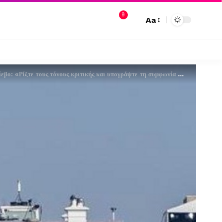
9
Aa
: «Ρίξτε τους τόνους κριτικής και υπογράψτε τη συμφωνία για τα ορυκτά»