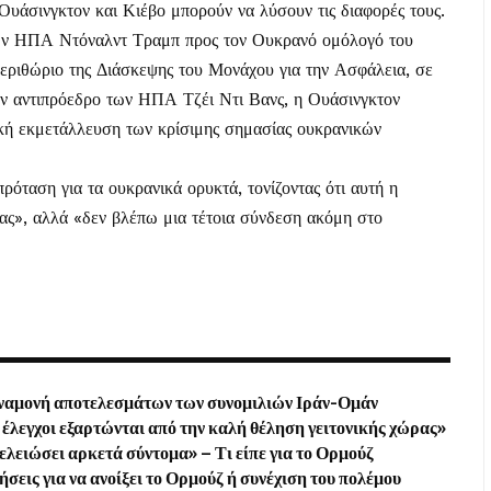
τι Ουάσινγκτον και Κιέβο μπορούν να λύσουν τις διαφορές τους.
 των ΗΠΑ Ντόναλντ Τραμπ προς τον Ουκρανό ομόλογό του
περιθώριο της Διάσκεψης του Μονάχου για την Ασφάλεια, σε
ον αντιπρόεδρο των ΗΠΑ Τζέι Ντι Βανς, η Ουάσινγκτον
ική εκμετάλλευση των κρίσιμης σημασίας ουκρανικών
ρόταση για τα ουκρανικά ορυκτά, τονίζοντας ότι αυτή η
ας», αλλά «δεν βλέπω μια τέτοια σύνδεση ακόμη στο
αναμονή αποτελεσμάτων των συνομιλιών Ιράν-Ομάν
έλεγχοι εξαρτώνται από την καλή θέληση γειτονικής χώρας»
τελειώσει αρκετά σύντομα» – Τι είπε για το Ορμούζ
σεις για να ανοίξει το Ορμούζ ή συνέχιση του πολέμου