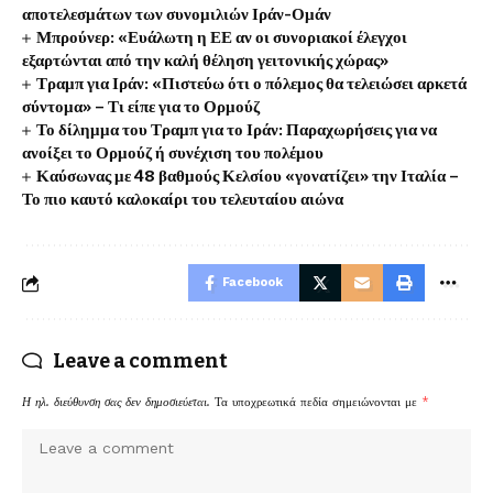
αποτελεσμάτων των συνομιλιών Ιράν-Ομάν
Μπρούνερ: «Ευάλωτη η ΕΕ αν οι συνοριακοί έλεγχοι
εξαρτώνται από την καλή θέληση γειτονικής χώρας»
Τραμπ για Ιράν: «Πιστεύω ότι ο πόλεμος θα τελειώσει αρκετά
σύντομα» – Τι είπε για το Ορμούζ
Το δίλημμα του Τραμπ για το Ιράν: Παραχωρήσεις για να
ανοίξει το Ορμούζ ή συνέχιση του πολέμου
Καύσωνας με 48 βαθμούς Κελσίου «γονατίζει» την Ιταλία –
Το πιο καυτό καλοκαίρι του τελευταίου αιώνα
Facebook
Leave a comment
Η ηλ. διεύθυνση σας δεν δημοσιεύεται.
Τα υποχρεωτικά πεδία σημειώνονται με
*