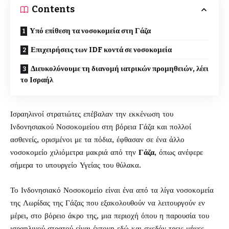
Contents
Υπό επίθεση τα νοσοκομεία στη Γάζα
Επιχειρήσεις των IDF κοντά σε νοσοκομεία
Διευκολύνουμε τη διανομή ιατρικών προμηθειών, λέει
το Ισραήλ
Ισραηλινοί στρατιώτες επέβαλαν την εκκένωση του
Ινδονησιακού Νοσοκομείου στη βόρεια Γάζα και πολλοί
ασθενείς, ορισμένοι με τα πόδια, έφθασαν σε ένα άλλο
νοσοκομείο χιλιόμετρα μακριά από την
Γάζα
, όπως ανέφερε
σήμερα το υπουργείο Υγείας του θύλακα.
Το Ινδονησιακό Νοσοκομείο είναι ένα από τα λίγα νοσοκομεία
της Λωρίδας της Γάζας που εξακολουθούν να λειτουργούν εν
μέρει, στο βόρειο άκρο της, μια περιοχή όπου η παρουσία του
ισραηλινού στρατού είναι έντονη εδώ και σχεδόν τρεις μήνες.