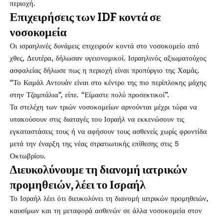
περιοχή.
Επιχειρήσεις των IDF κοντά σε
νοσοκομεία
Οι ισραηλινές δυνάμεις επιχειρούν κοντά στο νοσοκομείο από
χθες, Δευτέρα, δήλωσαν υγειονομικοί. Ισραηλινός αξιωματούχος
ασφαλείας δήλωσε πως η περιοχή είναι προπύργιο της Χαμάς.
“Το Καμάλ Αντουάν είναι στο κέντρο της πιο περίπλοκης μάχης
στην Τζαμπάλια”, είπε. “Είμαστε πολύ προσεκτικοί”.
Τα στελέχη των τριών νοσοκομείων αρνούνται μέχρι τώρα να
υπακούσουν στις διαταγές του Ισραήλ να εκκενώσουν τις
εγκαταστάσεις τους ή να αφήσουν τους ασθενείς χωρίς φροντίδα
μετά την έναρξη της νέας στρατιωτικής επίθεσης στις 5
Οκτωβρίου.
Διευκολύνουμε τη διανομή ιατρικών
προμηθειών, λέει το Ισραήλ
Το Ισραήλ λέει ότι διευκολύνει τη διανομή ιατρικών προμηθειών,
καυσίμων και τη μεταφορά ασθενών σε άλλα νοσοκομεία στον