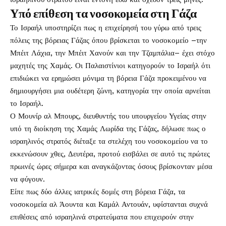
Υπό επίθεση τα νοσοκομεία στη Γάζα
Το Ισραήλ υποστηρίζει πως η επιχείρησή του γύρω από τρεις
πόλεις της βόρειας Γάζας όπου βρίσκεται το νοσοκομείο –την
Μπέιτ Λάχια, την Μπέιτ Χανούν και την Τζαμπάλια– έχει στόχο
μαχητές της Χαμάς. Οι Παλαιστίνιοι κατηγορούν το Ισραήλ ότι
επιδιώκει να ερημώσει μόνιμα τη βόρεια Γάζα προκειμένου να
δημιουργήσει μια ουδέτερη ζώνη, κατηγορία την οποία αρνείται
το Ισραήλ.
Ο Μουνίρ αλ Μπουρς, διευθυντής του υπουργείου Υγείας στην
υπό τη διοίκηση της Χαμάς Λωρίδα της Γάζας, δήλωσε πως ο
ισραηλινός στρατός διέταξε τα στελέχη του νοσοκομείου να το
εκκενώσουν χθες, Δευτέρα, προτού εισβάλει σε αυτό τις πρώτες
πρωινές ώρες σήμερα και αναγκάζοντας όσους βρίσκονταν μέσα
να φύγουν.
Είπε πως δύο άλλες ιατρικές δομές στη βόρεια Γάζα, τα
νοσοκομεία αλ Άουντα και Καμάλ Αντουάν, υφίστανται συχνά
επιθέσεις από ισραηλινά στρατεύματα που επιχειρούν στην