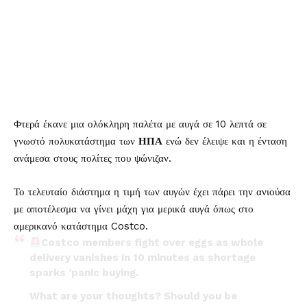
Φτερά έκανε μια ολόκληρη παλέτα με αυγά σε 10 λεπτά σε
γνωστό πολυκατάστημα των
ΗΠΑ
ενώ δεν έλειψε και η ένταση
ανάμεσα στους πολίτες που ψώνιζαν.
Το τελευταίο διάστημα η τιμή των αυγών έχει πάρει την ανιούσα
με αποτέλεσμα να γίνει μάχη για μερικά αυγά όπως στο
αμερικανό κατάστημα Costco.
Costco members fight over eggs as whole
delivery vanishes in 10 minutes as shortage
sparks ‘panic buying.
What are your thoughts? Should you be