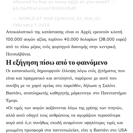
allowed to buy as many eggs as you want?
pic.twitter.com/Y64S2rl5df
— WORLD AT WAR (@World_At_War_6)
February 7, 2025
Αποκαλυπτικό της κατάστασης είναι οι Αρχές ερευνούν κλοπή
100.000 αυγών αξίας περίπου 40.000 δολαρίων (38.000 ευρώ)
από το πίσω μέρος ενός φορτηγού διανομής στην κεντρική
Πενσυλβάνια.
Η εξήγηση πίσω από το φαινόμενο
Οι καταναλωτές δημιουργούν έλλειψη λόγω ενός ζητήματος που
είναι και πραγματικό και αντιληπτό, παρόμοιο με αυτό που
συνέβη με το χαρτί υγείας στο παρελθόν, δήλωσε η Σαλόνι
Βαστάνι, αναπληρωτής καθηγητής μάρκετινγκ στο Πανεπιστήμιο
Έμορι.
«Οι τιμές των αυγών αυξάνονται λόγω της γρίπης των πτηνών,
αλλά αυτό οδηγεί τους ανθρώπους να αγοράζουν περισσότερα
αυγά από ό,τι συνήθως επειδή αναμένουν υψηλότερες τιμές και
μειωμένη προσφορά στα παντοπωλεία», είπε η Βαστάνι στο USA