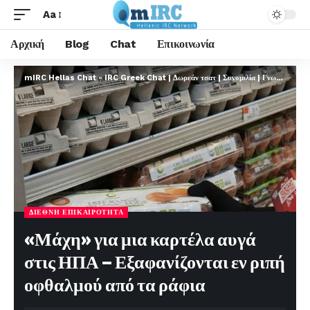
Aa
Αρχική
Blog
Chat
Επικοινωνία
mIRC Hellas Chat - IRC Greek Chat | Δωρεάν τσατ | Συνομιλία | Γνωριμίες | FREE
ΔΙΕΘΝΉ ΕΠΙΚΑΙΡΌΤΗΤΑ
«Μάχη» για μια καρτέλα αυγά
στις ΗΠΑ – Εξαφανίζονται εν ριπή
οφθαλμού από τα ράφια