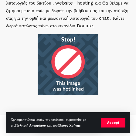
λειτουργιάς του δικτύου , website , hosting κ.α Θα θέλαμε να
ζητήσουμε από εσάς με δωρεές την βοήθεια σας και την στήριξη
σας για την ορθή και μελλοντική λειτουργιά του chat . Κάντε
δωρεά πατώντας πάνω στο εικονίδιο Donate.
Χρησιμοποιώντας αυτόν τον ιστότοπο, συμφωνείτε με
mirc.gr 2023 Copyright %year%, All Rights Reserved |
by
Sp
|
Accept
την
Πολιτική Απορρήτου
και τους
Όρους Χρήσης
.
Hosted by
RealHosting