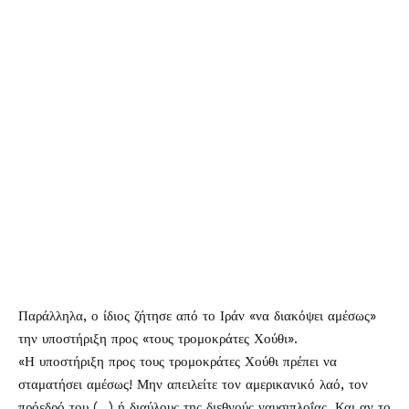
Παράλληλα, ο ίδιος ζήτησε από το Ιράν «να διακόψει αμέσως»
την υποστήριξη προς «τους τρομοκράτες Χούθι».
«Η υποστήριξη προς τους τρομοκράτες Χούθι πρέπει να
σταματήσει αμέσως! Μην απειλείτε τον αμερικανικό λαό, τον
πρόεδρό του (…) ή διαύλους της διεθνούς ναυσιπλοΐας. Και αν το