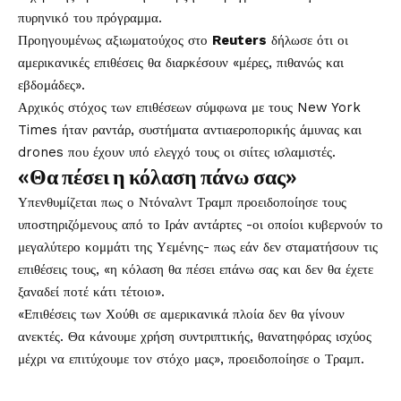
πυρηνικό του πρόγραμμα.
Προηγουμένως αξιωματούχος στο
Reuters
δήλωσε ότι οι
αμερικανικές επιθέσεις θα διαρκέσουν «μέρες, πιθανώς και
εβδομάδες».
Αρχικός στόχος των επιθέσεων σύμφωνα με τους New York
Times ήταν ραντάρ, συστήματα αντιαεροπορικής άμυνας και
drones που έχουν υπό ελεγχό τους οι σιίτες ισλαμιστές.
«Θα πέσει η κόλαση πάνω σας»
Υπενθυμίζεται πως ο Ντόναλντ Τραμπ προειδοποίησε τους
υποστηριζόμενους από το Ιράν αντάρτες -οι οποίοι κυβερνούν το
μεγαλύτερο κομμάτι της Υεμένης- πως εάν δεν σταματήσουν τις
επιθέσεις τους, «η κόλαση θα πέσει επάνω σας και δεν θα έχετε
ξαναδεί ποτέ κάτι τέτοιο».
«Επιθέσεις των Χούθι σε αμερικανικά πλοία δεν θα γίνουν
ανεκτές. Θα κάνουμε χρήση συντριπτικής, θανατηφόρας ισχύος
μέχρι να επιτύχουμε τον στόχο μας», προειδοποίησε ο Τραμπ.