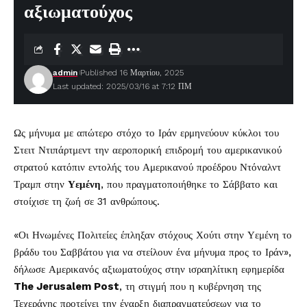
αξιωματούχος
admin
Published 16 Μαρτίου, 2025
Last updated: 2025/03/16 at 7:12 ΠΜ
Ως μήνυμα με απώτερο στόχο το Ιράν ερμηνεύουν κύκλοι του
Στειτ Ντιπάρτμεντ την αεροπορική επιδρομή του αμερικανικού
στρατού κατόπιν εντολής του Αμερικανού προέδρου Ντόναλντ
Τραμπ στην
Υεμένη
, που πραγματοποιήθηκε το Σάββατο και
στοίχισε τη ζωή σε 31 ανθρώπους.
«Οι Ηνωμένες Πολιτείες έπληξαν στόχους Χούτι στην Υεμένη το
βράδυ του Σαββάτου για να στείλουν ένα μήνυμα προς το Ιράν»,
δήλωσε Αμερικανός αξιωματούχος στην ισραηλίτικη εφημερίδα
The Jerusalem Post
, τη στιγμή που η κυβέρνηση της
Τεχεράνης προτείνει την έναρξη διαπραγματεύσεων για το