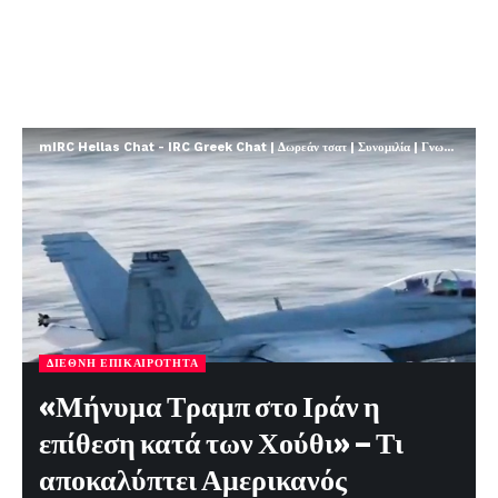
mIRC Hellas Chat - IRC Greek Chat | Δωρεάν τσατ | Συνομιλία | Γνωριμίες | FREE
ΔΙΕΘΝΉ ΕΠΙΚΑΙΡΌΤΗΤΑ
«Μήνυμα Τραμπ στο Ιράν η
επίθεση κατά των Χούθι» – Τι
αποκαλύπτει Αμερικανός