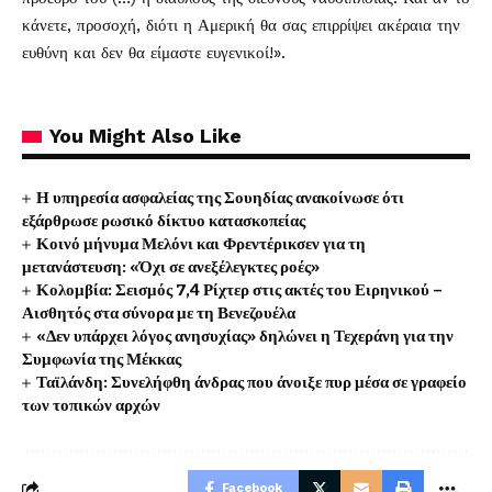
κάνετε, προσοχή, διότι η Αμερική θα σας επιρρίψει ακέραια την
ευθύνη και δεν θα είμαστε ευγενικοί!».
You Might Also Like
Η υπηρεσία ασφαλείας της Σουηδίας ανακοίνωσε ότι
εξάρθρωσε ρωσικό δίκτυο κατασκοπείας
Κοινό μήνυμα Μελόνι και Φρεντέρικσεν για τη
μετανάστευση: «Όχι σε ανεξέλεγκτες ροές»
Κολομβία: Σεισμός 7,4 Ρίχτερ στις ακτές του Ειρηνικού –
Αισθητός στα σύνορα με τη Βενεζουέλα
«Δεν υπάρχει λόγος ανησυχίας» δηλώνει η Τεχεράνη για την
Συμφωνία της Μέκκας
Ταϊλάνδη: Συνελήφθη άνδρας που άνοιξε πυρ μέσα σε γραφείο
των τοπικών αρχών
Facebook