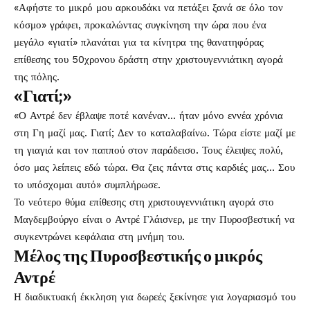
«Αφήστε το μικρό μου αρκουδάκι να πετάξει ξανά σε όλο τον
κόσμο» γράφει, προκαλώντας συγκίνηση την ώρα που ένα
μεγάλο «γιατί» πλανάται για τα κίνητρα της θανατηφόρας
επίθεσης του 50χρονου δράστη στην χριστουγεννιάτικη αγορά
της πόλης.
«Γιατί;»
«Ο Αντρέ δεν έβλαψε ποτέ κανέναν… ήταν μόνο εννέα χρόνια
στη Γη μαζί μας. Γιατί; Δεν το καταλαβαίνω. Τώρα είστε μαζί με
τη γιαγιά και τον παππού στον παράδεισο. Τους έλειψες πολύ,
όσο μας λείπεις εδώ τώρα. Θα ζεις πάντα στις καρδιές μας… Σου
το υπόσχομαι αυτό» συμπλήρωσε.
Το νεότερο θύμα επίθεσης στη χριστουγεννιάτικη αγορά στο
Μαγδεμβούργο είναι ο Αντρέ Γλάισνερ, με την Πυροσβεστική να
συγκεντρώνει κεφάλαια στη μνήμη του.
Μέλος της Πυροσβεστικής ο μικρός
Αντρέ
Η διαδικτυακή έκκληση για δωρεές ξεκίνησε για λογαριασμό του