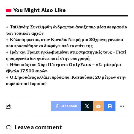
You Might Also Like
Ταϊλάνδη: Συνελήφθη άνδρας που άνοιξε πυρ μέσα σε γραφείο
των τοπικών αρχών
Κόλαση φωτιάς στον Καναδά: Νεκρή μία 80χρονη γυναίκα
που προσπάθησε να διαφύγει από το σπίτι της
Ιράν και Τραμπ εγκλωβισμένοι στις στρατηγικές τους – Γιατί
η συμφωνία δεν φτάνει ποτέ στην υπογραφή
Ηθοποιός του Χάρι Πότερ στο OnlyFans – «Σε μία μέρα
έβγαλα 17.500 ευρώ»
Ο Σηκουάνας αλλάζει πρόσωπο: Καταδύσεις 20 μέτρων στην
καρδιά του Παρισιού
Facebook
Leave a comment