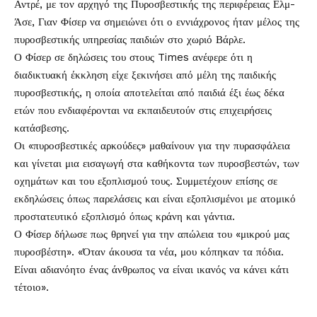
Αντρέ, με τον αρχηγό της Πυροσβεστικής της περιφέρειας Ελμ-
Άσε, Γιαν Φίσερ να σημειώνει ότι ο εννιάχρονος ήταν μέλος της
πυροσβεστικής υπηρεσίας παιδιών στο χωριό Βάρλε.
Ο Φίσερ σε δηλώσεις του στους Times ανέφερε ότι η
διαδικτυακή έκκληση είχε ξεκινήσει από μέλη της παιδικής
πυροσβεστικής, η οποία αποτελείται από παιδιά έξι έως δέκα
ετών που ενδιαφέρονται να εκπαιδευτούν στις επιχειρήσεις
κατάσβεσης.
Οι «πυροσβεστικές αρκούδες» μαθαίνουν για την πυρασφάλεια
και γίνεται μια εισαγωγή στα καθήκοντα των πυροσβεστών, των
οχημάτων και του εξοπλισμού τους. Συμμετέχουν επίσης σε
εκδηλώσεις όπως παρελάσεις και είναι εξοπλισμένοι με ατομικό
προστατευτικό εξοπλισμό όπως κράνη και γάντια.
Ο Φίσερ δήλωσε πως θρηνεί για την απώλεια του «μικρού μας
πυροσβέστη». «Όταν άκουσα τα νέα, μου κόπηκαν τα πόδια.
Είναι αδιανόητο ένας άνθρωπος να είναι ικανός να κάνει κάτι
τέτοιο».