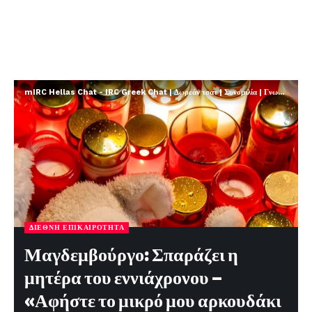
mIRC Hellas Chat - IRC Greek Chat | Δωρεάν τσατ | Συνομιλία | Γνωριμίες | FREE
ΔΙΕΘΝΉ ΕΠΙΚΑΙΡΌΤΗΤΑ
Μαγδεμβούργο: Σπαράζει η
μητέρα του εννιάχρονου –
«Αφήστε το μικρό μου αρκουδάκι