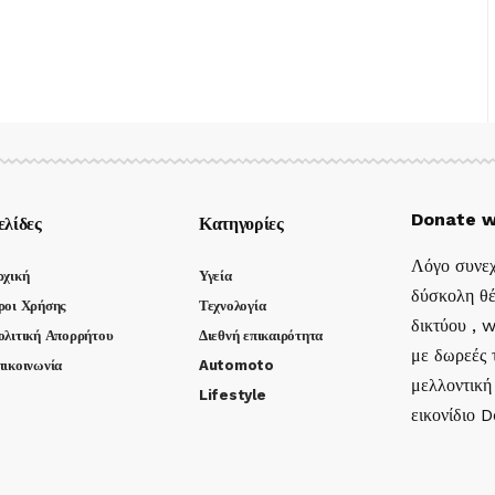
Donate w
ελίδες
Κατηγορίες
Λόγο συνεχ
ρχική
Υγεία
δύσκολη θέ
ροι Χρήσης
Τεχνολογία
δικτύου , 
ολιτική Απορρήτου
Διεθνή επικαιρότητα
με δωρεές τ
πικοινωνία
Automoto
μελλοντική
Lifestyle
εικονίδιο 