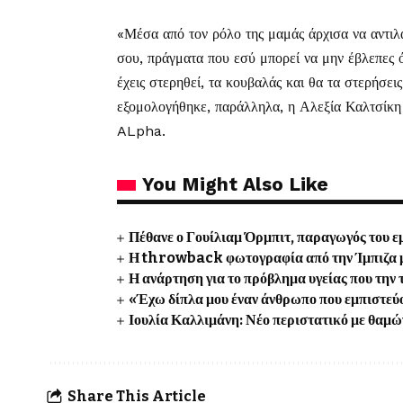
«Μέσα από τον ρόλο της μαμάς άρχισα να αντιλα
σου, πράγματα που εσύ μπορεί να μην έβλεπες ό
έχεις στερηθεί, τα κουβαλάς και θα τα στερήσε
εξομολογήθηκε, παράλληλα, η Αλεξία Καλτσίκη 
ALpha.
You Might Also Like
Πέθανε ο Γουίλιαμ Όρμπιτ, παραγωγός του 
Η throwback φωτογραφία από την Ίμπιζα 
Η ανάρτηση για το πρόβλημα υγείας που την
«Έχω δίπλα μου έναν άνθρωπο που εμπιστεύ
Ιουλία Καλλιμάνη: Νέο περιστατικό με θαμώ
Share This Article