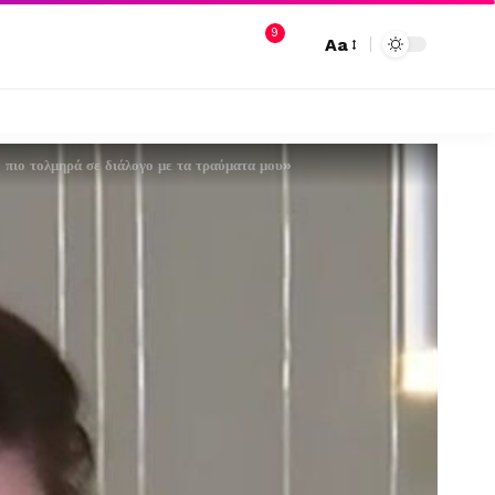
9
Aa
πιο τολμηρά σε διάλογο με τα τραύματα μου»