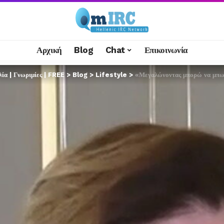
Αρχική
Blog
Chat
Επικοινωνία
α | Γνωριμίες | FREE
>
Blog
>
Lifestyle
>
«Μεγαλώνοντας μπορώ να μπω 