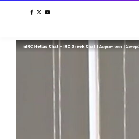
mIRC Hellas Chat - IRC Greek Chat | Δωρεάν τσατ | Συνομιλί