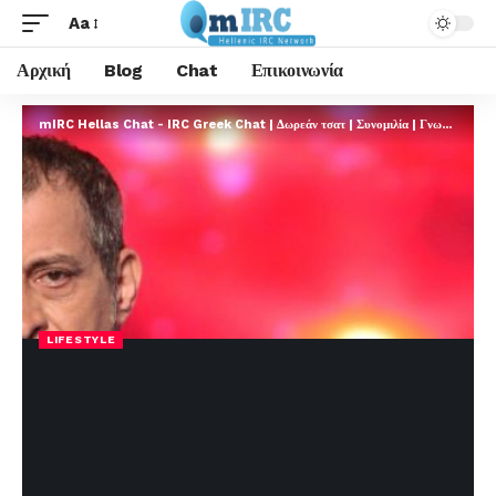
Aa
Αρχική
Blog
Chat
Επικοινωνία
mIRC Hellas Chat - IRC Greek Chat | Δωρεάν τσατ | Συνομιλία | Γνωριμίες | FREE
LIFESTYLE