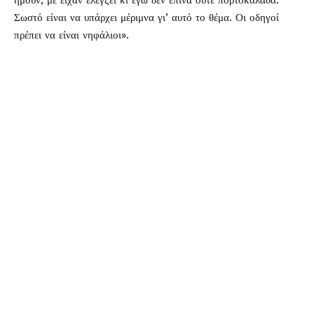
ήμουν, με είχαν ελέγξει κι εγώ δεν έπινα ούτε πορτοκαλάδα.
Σωστό είναι να υπάρχει μέριμνα γι’ αυτό το θέμα. Οι οδηγοί
πρέπει να είναι νηφάλιοι».