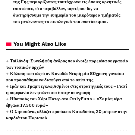
της Γης περιορίζοντας ταυτόχρονα τις όποιες αρνητικές
επιπτώσεις στο περιβάλλον, αφετέρου δε, να
διατηρήσουμε την ευημερία του μικρότερου τμήματός
του μειώνοντας το οικολογικό του αποτύπωμα».
You Might Also Like
Ταϊλάνδη: Συνελήφθη άνδρας που άνοιξε πυρ μέσα σε γραφείο
των τοπικών αρχών
Κόλαση φωτιάς στον Καναδά: Νεκρή μία 80χρονη γυναίκα
που προσπάθησε να διαφύγει από το σπίτι της
Ιράν και Τραμπ εγκλωβισμένοι στις στρατηγικές τους – Γιατί
η συμφωνία δεν φτάνει ποτέ στην υπογραφή
Ηθοποιός του Χάρι Πότερ στο OnlyFans – «Σε μία μέρα
έβγαλα 17.500 ευρώ»
Ο Σηκουάνας αλλάζει πρόσωπο: Καταδύσεις 20 μέτρων στην
καρδιά του Παρισιού