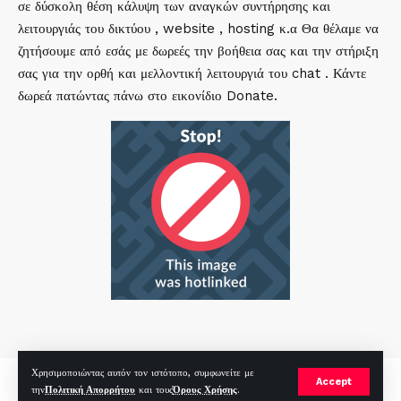
σε δύσκολη θέση κάλυψη των αναγκών συντήρησης και
λειτουργιάς του δικτύου , website , hosting κ.α Θα θέλαμε να
ζητήσουμε από εσάς με δωρεές την βοήθεια σας και την στήριξη
σας για την ορθή και μελλοντική λειτουργιά του chat . Κάντε
δωρεά πατώντας πάνω στο εικονίδιο Donate.
Χρησιμοποιώντας αυτόν τον ιστότοπο, συμφωνείτε με
mirc.gr 2023 Copyright %year%, All Rights Reserved |
by
Sp
|
Accept
την
Πολιτική Απορρήτου
και τους
Όρους Χρήσης
.
Hosted by
RealHosting