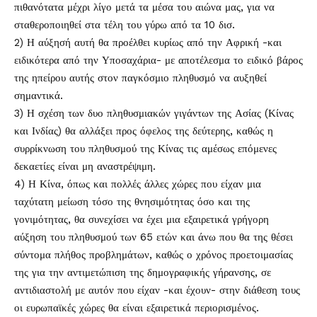
πιθανότατα μέχρι λίγο μετά τα μέσα του αιώνα μας, για να
σταθεροποιηθεί στα τέλη του γύρω από τα 10 δισ.
2) Η αύξησή αυτή θα προέλθει κυρίως από την Αφρική -και
ειδικότερα από την Υποσαχάρια- με αποτέλεσμα το ειδικό βάρος
της ηπείρου αυτής στον παγκόσμιο πληθυσμό να αυξηθεί
σημαντικά.
3) Η σχέση των δυο πληθυσμιακών γιγάντων της Ασίας (Κίνας
και Ινδίας) θα αλλάξει προς όφελος της δεύτερης, καθώς η
συρρίκνωση του πληθυσμού της Κίνας τις αμέσως επόμενες
δεκαετίες είναι μη αναστρέψιμη.
4) Η Κίνα, όπως και πολλές άλλες χώρες που είχαν μια
ταχύτατη μείωση τόσο της θνησιμότητας όσο και της
γονιμότητας, θα συνεχίσει να έχει μια εξαιρετικά γρήγορη
αύξηση του πληθυσμού των 65 ετών και άνω που θα της θέσει
σύντομα πλήθος προβλημάτων, καθώς ο χρόνος προετοιμασίας
της για την αντιμετώπιση της δημογραφικής γήρανσης, σε
αντιδιαστολή με αυτόν που είχαν -και έχουν- στην διάθεση τους
οι ευρωπαϊκές χώρες θα είναι εξαιρετικά περιορισμένος.