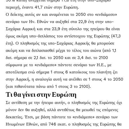
50% κάτω) ανέρχεται σήμερα 17,6 έτη στην υπο-Σαχάριο
περιοχή, έναντι 41,7 ετών στην Ευρώπη.
Ο δείκτης αυτός αν και αναμένεται το 2050 στο «ενδιάμεσο»
σενάριο των Ην. Εθνών να αυξηθεί στα 22,9 έτη στην υπο-
Σαχάρια Αφρική και στα 23,9 έτη σύνολο της ηπείρου θα είναι
όμως ακόμη υπο-διπλάσιος του αντίστοιχου της Ευρώπης (47,3
έτη). Ο πληθυσμός της υπο-Σαχάριας Αφρικής θα μπορούσε
ακόμη και να διπλασιασθεί μέχρι το τέλος του αιώνα (από 1,1
δισ. σήμερα σε 2,1 δισ. το 2050 και σε 3,4 δισ. το 2100
σύμφωνα με το «ενδιάμεσο» πάντοτε σενάριο των Η.Ε., με
αποτέλεσμα ενώ σήμερα 1 στους 6 κατοίκους του πλανήτη ζει
στην Αφρική, η αναλογία αυτή να ανέλθει σε 1 στους 4 το 2050
(και πιθανότατα πάνω από 1 στους 3 το 2100).
Τι θα γίνει στην Ευρώπη
Σε αντίθεση με την ήπειρο αυτήν, ο πληθυσμός της Ευρώπης όχι
μόνον δεν θα αυξηθεί, αλλά αντιθέτως θα μειωθεί τις επόμενες
δεκαετίες. Έτσι, με βάση πάντοτε το «ενδιάμεσο» σενάριο των
Ηνωμένων Εθνών, από 746 εκατ. ο πληθυσμός της Ευρώπης θα