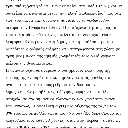
πριν από εξήντα χρόνια μειώθηκε πλέον στο μισό (0,9%) και θα
συνεχίσει να μειώνεται μέχρι την πιθανή σταθεροποίησή του στα
τέλη του αιώνα μας, σύμφωνα πάντοτε με το «ενδιάμεσο»
σενάριο των Ηνωμένων Εθνών. Η επιτάχυνση της αύξησής του
τους τελευταίους δύο αιώνες οφείλεται στη διαδοχική είσοδο
διαφορετικών περιοχών στη δημογραφική μετάβαση, με τους
υψηλότερους ρυθμούς αύξησης να καταγράφονται στις χώρες με
αργή μεν μείωση της υψηλής γονιμότητάς τους αλλά γρήγορη
μείωση της θνησιμότητας.
Η αναντιστοιχία δε ανάμεσα στους χρόνους εκκίνησης της
πτώσης της θνησιμότητας και της γονιμότητας (καθώς και
ανάμεσα στους πτωτικούς ρυθμούς των δυο αυτών
δημογραφικών μεταβλητών) οδήγησε, σύμφωνα με τα ίδια
στοιχεία, σε ένα σημαντικό πλεόνασμα των γεννήσεων έναντι
των θανάτων, με αποτέλεσμα ρυθμούς αύξησης της τάξης του
3% ετησίως σε πολλές χώρες του «Νότου» (βλ. διπλασιασμό του
πληθυσμού τους κάθε 23 χρόνια), όταν στην Ευρώπη, αντιθέτως,
από το 1880 έως το 1914, οι ρυθμοί αυτοί ήταν δυο φορές