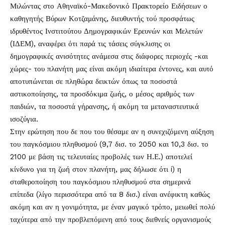
Μιλώντας στο Αθηναϊκό-Μακεδονικό Πρακτορείο Ειδήσεων ο
καθηγητής Βύρων Κοτζαμάνης, διευθυντής τού προσφάτως
ιδρυθέντος Ινστιτούτου Δημογραφικών Ερευνών και Μελετών
(ΙΔΕΜ), αναφέρει ότι παρά τις τάσεις σύγκλισης οι
δημογραφικές ανισότητες ανάμεσα στις διάφορες περιοχές -και
χώρες- του πλανήτη μας είναι ακόμη ιδιαίτερα έντονες, και αυτό
αποτυπώνεται σε πληθώρα δεικτών όπως τα ποσοστά
αστικοποίησης, τα προσδόκιμα ζωής, ο μέσος αριθμός των
παιδιών, τα ποσοστά γήρανσης, ή ακόμη τα μεταναστευτικά
ισοζύγια.
Στην ερώτηση που δε που του θέσαμε αν η συνεχιζόμενη αύξηση
του παγκόσμιου πληθυσμού (9,7 δισ. το 2050 και 10,3 δισ. το
2100 με βάση τις τελευταίες προβολές των Η.Ε.) αποτελεί
κίνδυνο για τη ζωή στον πλανήτη, μας δήλωσε ότι i) η
σταθεροποίηση του παγκόσμιου πληθυσμού στα σημερινά
επίπεδα (λίγο περισσότερα από τα 8 δισ.) είναι ανέφικτη καθώς
ακόμη και αν η γονιμότητα, με έναν μαγικό τρόπο, μειωθεί πολύ
ταχύτερα από την προβλεπόμενη από τους διεθνείς οργανισμούς