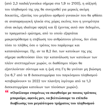
(από 2,3 παιδιά/γυναίκα σήμερα στα 1,9 το 2100), η αύξησή
του πληθυσμού της γης θα συνεχισθεί για μερικές ακόμη
δεκαετίες, εξαιτίας του μεγάλου αριθμού γυναικών που θα φθάσει
σε αναπαραγωγική ηλικία στις χώρες εκείνες που η γονιμότητα
είναι ακόμη ιδιαίτερα υψηλή και ii) έχοντας αυτό σαν δεδομένο,
το πραγματικό ερώτημα, από το οποίο εξαρτάται
μακροπρόθεσμα η επιβίωση του ανθρώπινου γένους, δεν είναι
τόσο το πλήθος όσο ο τρόπος που παράγουμε και
καταναλώνουμε. Πχ. αν τα 8,2 δισ. των κατοίκων της γης
σήμερα υιοθετούσαν όλοι την κατανάλωση των κατοίκων των
πλέον ανεπτυγμένων χωρών, οι διαθέσιμοι πόροι θα
εξαντλούνταν σύντομα και η ζωή στη Γη θα γινόταν μη βιώσιμη
(τα 6,7 από τα 8 δισεκατομμύρια του παγκόσμιου πληθυσμού
«επιβαρύνουν» το 2022 τον πλανήτη λιγότερο από τα 1,3
δισεκατομμύρια κατοίκων των πλούσιων χωρών).
«Οφείλουμε επομένως να σκεφθούμε με ποιους τρόπους
μπορούμε, αφενός μεν, να βελτιώσουμε το επίπεδο
διαβίωσης του μεγαλύτερου τμήματος του πληθυσμού