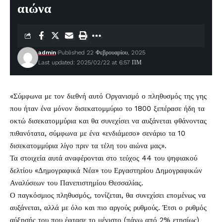
αιώνα
admin
Published 22 Φεβρουαρίου, 2025
Last updated: 2025/02/22 at 6:57 ΠΜ
«Σύμφωνα με τον διεθνή αυτό Οργανισμό ο πληθυσμός της γης
που ήταν ένα μόνον δισεκατομμύριο το 1800 ξεπέρασε ήδη τα
οκτώ δισεκατομμύρια και θα συνεχίσει να αυξάνεται φθάνοντας
πιθανότατα, σύμφωνα με ένα «ενδιάμεσο» σενάριο τα 10
δισεκατομμύρια λίγο πριν τα τέλη του αιώνα μας».
Τα στοιχεία αυτά αναφέρονται στο τεύχος 44 του ψηφιακού
δελτίου «Δημογραφικά Νέα» του Εργαστηρίου Δημογραφικών
Αναλύσεων του Πανεπιστημίου Θεσσαλίας.
Ο παγκόσμιος πληθυσμός, τονίζεται, θα συνεχίσει επομένως να
αυξάνεται, αλλά με όλο και πιο αργούς ρυθμούς. Έτσι ο ρυθμός
αύξησής του που έφτασε το μέγιστο (πάνω από 2% ετησίως)