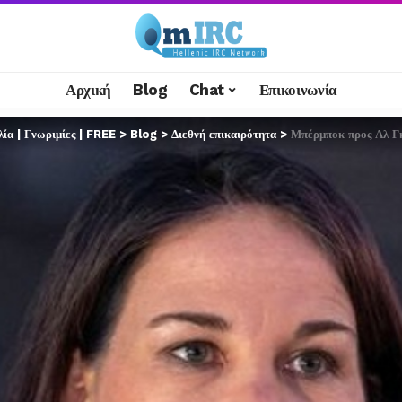
Αρχική
Blog
Chat
Επικοινωνία
α | Γνωριμίες | FREE
>
Blog
>
Διεθνή επικαιρότητα
>
Μπέρμποκ προς Αλ Γκολά