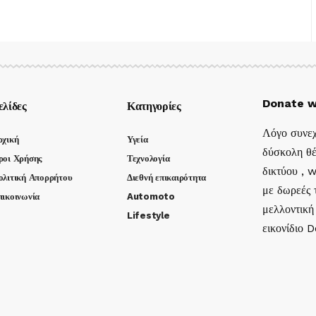
Donate w
ελίδες
Κατηγορίες
Λόγο συνεχ
ρχική
Υγεία
δύσκολη θέ
ροι Χρήσης
Τεχνολογία
δικτύου , 
ολιτική Απορρήτου
Διεθνή επικαιρότητα
με δωρεές τ
πικοινωνία
Automoto
μελλοντική
Lifestyle
εικονίδιο 