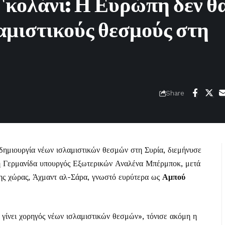
κολάνι: Η Ευρώπη δεν θ
αμιστικούς θεσμούς στη
Share
δημιουργία νέων ισλαμιστικών θεσμών στη Συρία, διεμήνυσε
 Γερμανίδα υπουργός Εξωτερικών Αναλένα Μπέρμποκ, μετά
της χώρας, Άχμαντ αλ-Σάρα, γνωστό ευρύτερα ως
Αμπού
γίνει χορηγός νέων ισλαμιστικών θεσμών», τόνισε ακόμη η