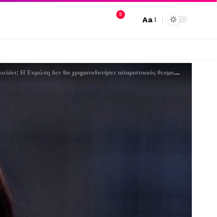
9
Aa
νι: Η Ευρώπη δεν θα χρηματοδοτήσει ισλαμιστικούς θεσμούς στη Συρία