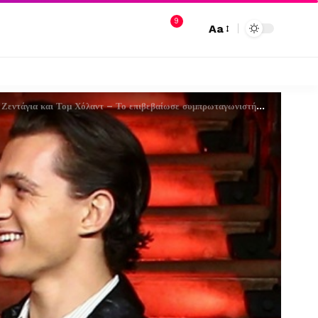
9
Aa
άγια και Τομ Χόλαντ – Το επιβεβαίωσε συμπρωταγωνιστής του Spyderman