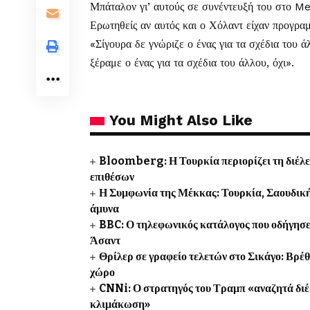
Μπάταλον γι’ αυτούς σε συνέντευξή του στο Me
Ερωτηθείς αν αυτός και ο Χόλαντ είχαν προγραμ
«Σίγουρα δε γνώριζε ο ένας για τα σχέδια του ά
ξέραμε ο ένας για τα σχέδια του άλλου, όχι».
You Might Also Like
Bloomberg: Η Τουρκία περιορίζει τη διέλ
επιθέσων
Η Συμφωνία της Μέκκας: Τουρκία, Σαουδική
άμυνα
BBC: Ο τηλεφωνικός κατάλογος που οδήγησε
Άσαντ
Θρίλερ σε γραφείο τελετών στο Σικάγο: Βρέ
χώρο
CNNi: Ο στρατηγός του Τραμπ «αναζητά διέ
κλιμάκωση»