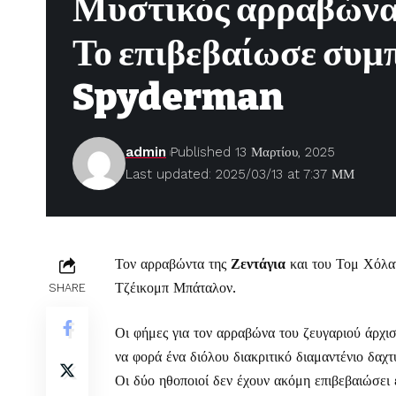
Μυστικός αρραβώνας
Το επιβεβαίωσε συμ
Spyderman
admin
Published 13 Μαρτίου, 2025
Last updated: 2025/03/13 at 7:37 ΜΜ
Τον αρραβώντα της
Ζεντάγια
και του Τομ Χόλα
Τζέικομπ Μπάταλον.
SHARE
Οι φήμες για τον αρραβώνα του ζευγαριού άρχισ
να φορά ένα διόλου διακριτικό διαμαντένιο δαχτ
Οι δύο ηθοποιοί δεν έχουν ακόμη επιβεβαιώσει 