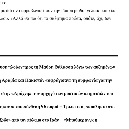
tro.
ματίσει να αρραβωνιαστούν την ίδια περίοδο, γέλασε και είπε:
λλου. «Αλλά θα πω ότι το σκέφτηκα πρώτα, οπότε, όχι, δεν
ευση πλοίων προς τη Μαύρη Θάλασσα λόγω των αυξημένων
 Αραβία και Πακιστάν «σφράγισαν» τη συμφωνία για την
 στην «Αράχνη», τον αρχηγό των μυστικών υπηρεσιών του
θηκαν σε αποσύνθεση 56 σοροί – Τρωκτικά, σκουλήκια στο
ξοδο» από τον πόλεμο στο Ιράν – «Μπούμερανγκ η