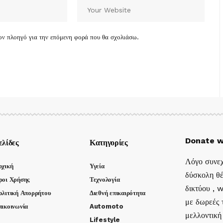
τον πλοηγό για την επόμενη φορά που θα σχολιάσω.
Donate w
ελίδες
Κατηγορίες
Λόγο συνεχ
ρχική
Υγεία
δύσκολη θέ
ροι Χρήσης
Τεχνολογία
δικτύου , 
ολιτική Απορρήτου
Διεθνή επικαιρότητα
με δωρεές τ
πικοινωνία
Automoto
μελλοντική
Lifestyle