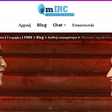
Αρχική
Blog
Chat
Επικοινωνία
α | Γνωριμίες | FREE
>
Blog
>
Διεθνή επικαιρότητα
>
Μυστικός αρραβώνας Ζεντ