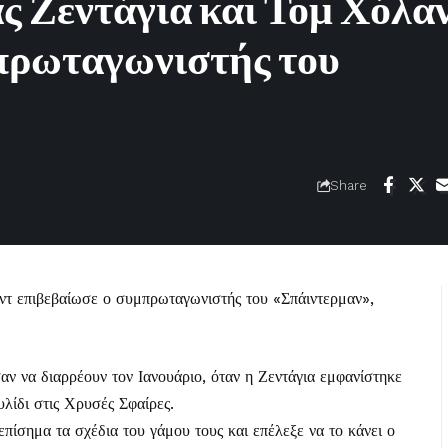
 Ζεντάγια και Τομ Χόλαν
πρωταγωνιστής του
Share
ντ επιβεβαίωσε ο συμπρωταγωνιστής του «Σπάιντερμαν»,
αν να διαρρέουν τον Ιανουάριο, όταν η Ζεντάγια εμφανίστηκε
υλίδι στις Χρυσές Σφαίρες.
επίσημα τα σχέδια του γάμου τους και επέλεξε να το κάνει ο