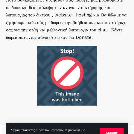
Λόγο συνεχιζόμενων αυξήσεων στις παροχές μας βρισκόμαστε
σε δύσκολη θέση κάλυψη των αναγκών συντήρησης και
λειτουργιάς του δικτύου , website , hosting κ.α Θα θέλαμε να
ζητήσουμε από εσάς με δωρεές την βοήθεια σας και την στήριξη
σας για την ορθή και μελλοντική λειτουργιά του chat . Κάντε
δωρεά πατώντας πάνω στο εικονίδιο Donate.
Χρησιμοποιώντας αυτόν τον ιστότοπο, συμφωνείτε με
mirc.gr 2023 Copyright %year%, All Rights Reserved |
by
Sp
|
Accept