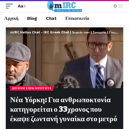
Aa
Αρχική
Blog
Chat
Επικοινωνία
mIRC Hellas Chat - IRC Greek Chat | Δωρεάν τσατ | Συνομιλία | Γνωριμίες | FREE
ΔΙΕΘΝΉ ΕΠΙΚΑΙΡΌΤΗΤΑ
Νέα Υόρκη: Για ανθρωποκτονία
κατηγορείται ο 33χρονος που
έκαψε ζωντανή γυναίκα στο μετρό