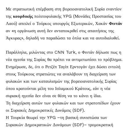
Με στρατιωτική επέμβαση στη βορειοανατολική Συρία εναντίον
της
κουρδικής
πολιτοφυλακής YPG (Μονάδες Προστασίας του
Λαού) απειλεί ο Τούρκος υπουργός Εξωτερικών, Χακάν
Φιντάν
αν «η οργάνωση αυτή δεν ανταποκριθεί στις απαιτήσεις της
Άγκυρας», δηλαδή να παραδώσει τα όπλα και να αυτοδιαλυθεί.
Παράλληλα, μιλώντας στο CNN Turk, ο Φιντάν δήλωσε πως η
νέα ηγεσία της Συρίας θα πρέπει να αντιμετωπίσει το πρόβλημα.
Ενημέρωσε, δε, ότι ο Ρετζέπ Ταγίπ Ερντογάν έχει δώσει εντολή
στους Τούρκους στρατιώτες να αναλάβουν τη διαχείριση των
φυλακών και των καταυλισμών της βορειοανατολικής Συρίας
όπου κρατούνται μέλη του Ισλαμικού Κράτους, εάν η νέα
συριακή ηγεσία δεν είναι σε θέση να το κάνει η ίδια.
Τη διαχείριση αυτών των φυλακών και των στρατοπέδων έχουν
οι Συριακές Δημοκρατικές Δυνάμεις (SDF).
Η Τουρκία θεωρεί την YPG –τη βασική συνιστώσα των
Συριακών Δημοκρατικών Δυνάμεων (SDF)– τρομοκρατική