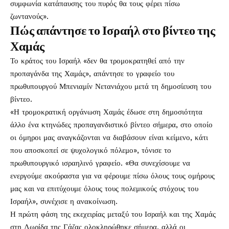
συμφωνία κατάπαυσης του πυρός θα τους φέρει πίσω
ζωντανούς».
Πώς απάντησε το Ισραήλ στο βίντεο της
Χαμάς
Το κράτος του Ισραήλ «δεν θα τρομοκρατηθεί από την
προπαγάνδα της Χαμάς», απάντησε το γραφείο του
πρωθυπουργού Μπενιαμίν Νετανιάχου μετά τη δημοσίευση του
βίντεο.
«Η τρομοκρατική οργάνωση Χαμάς έδωσε στη δημοσιότητα
άλλο ένα κτηνώδες προπαγανδιστικό βίντεο σήμερα, στο οποίο
οι όμηροι μας αναγκάζονται να διαβάσουν είναι κείμενο, κάτι
που αποσκοπεί σε ψυχολογικό πόλεμο», τόνισε το
πρωθυπουργικό ισραηλινό γραφείο. «Θα συνεχίσουμε να
ενεργούμε ακούραστα για να φέρουμε πίσω όλους τους ομήρους
μας και να επιτύχουμε όλους τους πολεμικούς στόχους του
Ισραήλ», συνέχισε η ανακοίνωση.
Η πρώτη φάση της εκεχειρίας μεταξύ του Ισραήλ και της Χαμάς
στη Λωρίδα της Γάζας ολοκληρώθηκε σήμερα, αλλά οι