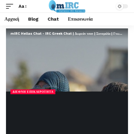
Aa
Αρχική
Blog
Chat
Επικοινωνία
mIRC Hellas Chat - IRC Greek Chat | Δωρεάν τσατ | Συνομιλία | Γνωριμίες | FREE
ΔΙΕΘΝΉ ΕΠΙΚΑΙΡΌΤΗΤΑ