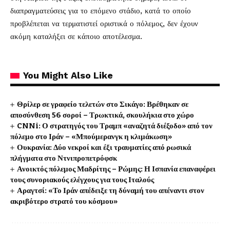
διαπραγματεύσεις για το επόμενο στάδιο, κατά το οποίο
προβλέπεται να τερματιστεί οριστικά ο πόλεμος, δεν έχουν
ακόμη καταλήξει σε κάποιο αποτέλεσμα.
You Might Also Like
Θρίλερ σε γραφείο τελετών στο Σικάγο: Βρέθηκαν σε
αποσύνθεση 56 σοροί – Τρωκτικά, σκουλήκια στο χώρο
CNNi: Ο στρατηγός του Τραμπ «αναζητά διέξοδο» από τον
πόλεμο στο Ιράν – «Μπούμερανγκ η κλιμάκωση»
Ουκρανία: Δύο νεκροί και έξι τραυματίες από ρωσικά
πλήγματα στο Ντνιπροπετρόφσκ
Ανοικτός πόλεμος Μαδρίτης – Ρώμης: Η Ισπανία επαναφέρει
τους συνοριακούς ελέγχους για τους Ιταλούς
Αραγτσί: «Το Ιράν απέδειξε τη δύναμή του απέναντι στον
ακριβότερο στρατό του κόσμου»