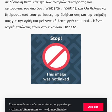
σε δύσκολη θέση κάλυψη των αναγκών συντήρησης και
λειτουργιάς του δικτύου , website , hosting κ.α Θα θέλαμε να
ζητήσουμε από εσάς με δωρεές την βοήθεια σας και την στήριξη
σας για την ορθή και μελλοντική λειτουργιά του chat . Κάντε
δωρεά πατώντας πάνω στο εικονίδιο Donate.
Χρησιμοποιώντας αυτόν τον ιστότοπο, συμφωνείτε με
mirc.gr 2023 Copyright %year%, All Rights Reserved |
by
Sp
|
Accept
την
Πολιτική Απορρήτου
και τους
Όρους Χρήσης
.
Hosted by
RealHosting