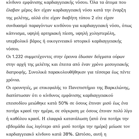
κίνδυνο εμφάνισης καρδιαγγειακής νόσου. Όλα τα άτομα που
έλαβαν μέρος δεν είχαν καρδιαγγειακή νόσο κατά την έναρξη
της μελέτης, αλλά είτε είχαν διαβήτη τύπου 2 είτε είχαν
συνδυασμό παραγόντων κινδύνου για καρδιαγγειακή νόσο, όπως
κάπνισμα, υψηλή αρτηριακή πίεση, υψηλή χοληστερόλη,
υπερβολικό βάρος ή οικογενειακό ιστορικό καρδιαγγειακής
νόσου.
Οι 1.232 συμμετέχοντες στην έρευνα έδωσαν δείγματα ούρων
στην αρχή της μελέτης και έπειτα από έναν χρόνο μεσογειακής
διατροφής. Συνολικά παρακολουθήθηκαν για τέσσερα έως πέντε
χρόνια.
Οι ερευνητές, με επικεφαλής το Πανεπιστήμιο της Βαρκελώνης,
διαπίστωσαν ότι ο κίνδυνος εμφάνισης καρδιαγγειακού
επεισοδίου μειώθηκε κατά 50% σε όσους έπιναν μισό έως ένα
ποτήρι κρασί την ημέρα, σε σύγκριση με όσους έπιναν πολύ λίγο
ή καθόλου κρασί. Η ελαφριά κατανάλωση (από ένα ποτήρι την
εβδομάδα έως λιγότερο από μισό ποτήρι την ημέρα) μείωσε τον
καρδιαγγειακό κίνδυνο κατά 38%. Ωστόσο, αυτή η