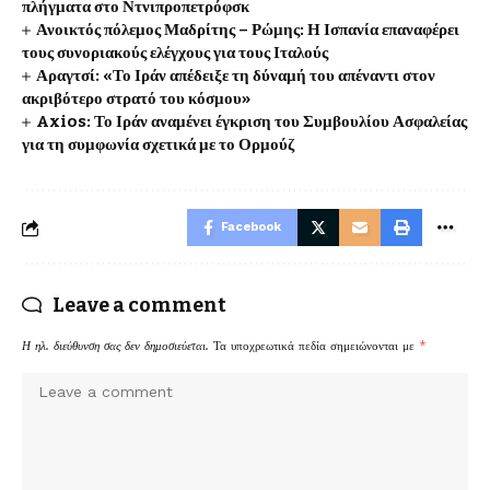
πλήγματα στο Ντνιπροπετρόφσκ
Ανοικτός πόλεμος Μαδρίτης – Ρώμης: Η Ισπανία επαναφέρει
τους συνοριακούς ελέγχους για τους Ιταλούς
Αραγτσί: «Το Ιράν απέδειξε τη δύναμή του απέναντι στον
ακριβότερο στρατό του κόσμου»
Axios: Το Ιράν αναμένει έγκριση του Συμβουλίου Ασφαλείας
για τη συμφωνία σχετικά με το Ορμούζ
Facebook
Leave a comment
Η ηλ. διεύθυνση σας δεν δημοσιεύεται.
Τα υποχρεωτικά πεδία σημειώνονται με
*