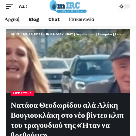
Aa
Αρχική
Blog
Chat
Επικοινωνία
mIRC Hellas Chat - IRC Greek Chat | Δωρεάν τσατ | Συνομιλία | Γνωριμίες | FREE
LIFESTYLE
Νατάσα Θεοδωρίδου αλά Αλίκη
Βουγιουκλάκη στο νέο βίντεο κλιπ
του τραγουδιού της «Ήταν να
βρεθούμε»