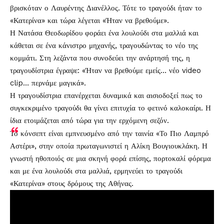
βρισκόταν ο Λαυρέντης Διανέλλος. Τότε το τραγούδι ήταν το
«Κατερίνα» και τώρα λέγεται «Ήταν να βρεθούμε».
Η Νατάσα Θεοδωρίδου φοράει ένα λουλούδι στα μαλλιά και
κάθεται σε ένα κάνιστρο μηχανής, τραγουδώντας το νέο της
κομμάτι. Στη λεζάντα που συνοδεύει την ανάρτησή της, η
τραγουδίστρια έγραψε: «Ήταν να βρεθούμε εμείς… νέο video
clip… περνάμε μαγικά».
Η τραγουδίστρια επανέρχεται δυναμικά και αισιοδοξεί πως το
συγκεκριμένο τραγούδι θα γίνει επιτυχία το φετινό καλοκαίρι. Η
ίδια ετοιμάζεται από τώρα για την ερχόμενη σεζόν.
Το κόνσεπτ είναι εμπνευσμένο από την ταινία «Το Πιο Λαμπρό
Αστέρι», στην οποία πρωταγωνιστεί η Αλίκη Βουγιουκλάκη. Η
γνωστή ηθοποιός σε μια σκηνή φορά επίσης, πορτοκαλί φόρεμα
και με ένα λουλούδι στα μαλλιά, ερμηνεύει το τραγούδι
«Κατερίνα» στους δρόμους της Αθήνας.