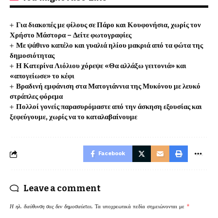
Για διακοπές με φίλους σε Πάρο και Κουφονήσια, χωρίς τον
Χρήστο Μάστορα – Δείτε φωτογραφίες
Με ψάθινο καπέλο και γυαλιά ηλίου μακριά από τα φώτα της
δημοσιότητας
Η Κατερίνα Λιόλιου χόρεψε «Θα αλλάξω γειτονιά» και
«απογείωσε» το κέφι
Βραδινή εμφάνιση στα Ματογιάννια της Μυκόνου με λευκό
στράπλες φόρεμα
Πολλοί γονείς παρασυρόμαστε από την άσκηση εξουσίας και
ξεφεύγουμε, χωρίς να το καταλαβαίνουμε
Facebook
Leave a comment
Η ηλ. διεύθυνση σας δεν δημοσιεύεται.
Τα υποχρεωτικά πεδία σημειώνονται με
*