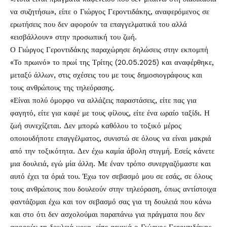
να συζητήσω», είπε ο
Γιώργος Γεροντιδάκης
, αναφερόμενος σε
ερωτήσεις που δεν αφορούν τα επαγγελματικά του αλλά
«εισβάλλουν» στην προσωπική του ζωή.
Ο Γιώργος Γεροντιδάκης παραχώρησε δηλώσεις στην εκπομπή
«Το πρωινό» το πρωί της Τρίτης (20.05.2025) και αναφέρθηκε,
μεταξύ άλλων, στις σχέσεις του με τους δημοσιογράφους και
τους ανθρώπους της τηλεόρασης.
«Είναι πολύ όμορφο να αλλάζεις παραστάσεις, είτε πας για
φαγητό, είτε για καφέ με τους φίλους, είτε ένα ωραίο ταξίδι. Η
ζωή συνεχίζεται. Δεν μπορώ καθόλου το τοξικό μέρος
οποιουδήποτε επαγγέλματος, συνιστώ σε όλους να είναι μακριά
από την τοξικότητα. Δεν έχω καμία άβολη στιγμή. Εσείς κάνετε
μια δουλειά, εγώ μία άλλη. Με έναν τρόπο συνεργαζόμαστε και
αυτό έχει τα όριά του. Έχω τον σεβασμό μου σε εσάς, σε όλους
τους ανθρώπους που δουλεούν στην τηλεόραση, όπως αντίστοιχα
φαντάζομαι έχω και τον σεβασμό σας για τη δουλειά που κάνω
και στο ότι δεν ασχολούμαι παραπάνω για πράγματα που δεν