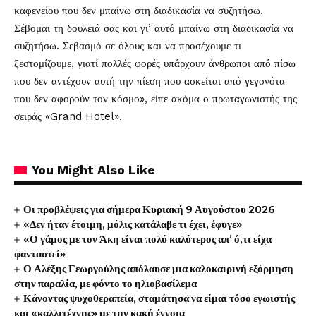
καφενείου που δεν μπαίνω στη διαδικασία να συζητήσω.
Σέβομαι τη δουλειά σας και γι’ αυτό μπαίνω στη διαδικασία να
συζητήσω. Σεβασμό σε όλους και να προσέχουμε τι
ξεστομίζουμε, γιατί πολλές φορές υπάρχουν άνθρωποι από πίσω
που δεν αντέχουν αυτή την πίεση που ασκείται από γεγονότα
που δεν αφορούν τον κόσμο», είπε ακόμα ο πρωταγωνιστής της
σειράς «Grand Hotel».
You Might Also Like
Οι προβλέψεις για σήμερα Κυριακή 9 Αυγούστου 2026
«Δεν ήταν έτοιμη, μόλις κατάλαβε τι έχει, έφυγε»
«Ο γάμος με τον Άκη είναι πολύ καλύτερος απ’ ό,τι είχα
φανταστεί»
Ο Αλέξης Γεωργούλης απόλαυσε μια καλοκαιρινή εξόρμηση
στην παραλία, με φόντο το ηλιοβασίλεμα
Κάνοντας ψυχοθεραπεία, σταμάτησα να είμαι τόσο εγωιστής
και «καλλιτέχνης» με την κακή έννοια