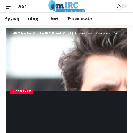
Aa
Αρχική
Blog
Chat
Επικοινωνία
mIRC Hellas Chat - IRC Greek Chat | Δωρεάν τσατ | Συνομιλία | Γνωριμίες | FREE
LIFESTYLE