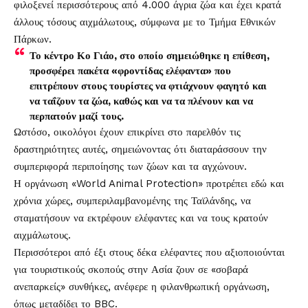
φιλοξενεί περισσότερους από 4.000 άγρια ζώα και έχει κρατά
άλλους τόσους αιχμάλωτους, σύμφωνα με το Τμήμα Εθνικών
Πάρκων.
Το κέντρο Κο Γιάο, στο οποίο σημειώθηκε η επίθεση,
προσφέρει πακέτα «φροντίδας ελέφαντα» που
επιτρέπουν στους τουρίστες να φτιάχνουν φαγητό και
να ταΐζουν τα ζώα, καθώς και να τα πλένουν και να
περπατούν μαζί τους.
Ωστόσο, οικολόγοι έχουν επικρίνει στο παρελθόν τις
δραστηριότητες αυτές, σημειώνοντας ότι διαταράσσουν την
συμπεριφορά περιποίησης των ζώων και τα αγχώνουν.
Η οργάνωση «World Animal Protection» προτρέπει εδώ και
χρόνια χώρες, συμπεριλαμβανομένης της Ταϊλάνδης, να
σταματήσουν να εκτρέφουν ελέφαντες και να τους κρατούν
αιχμάλωτους.
Περισσότεροι από έξι στους δέκα ελέφαντες που αξιοποιούνται
για τουριστικούς σκοπούς στην Ασία ζουν σε «σοβαρά
ανεπαρκείς» συνθήκες, ανέφερε η φιλανθρωπική οργάνωση,
όπως μεταδίδει το BBC.