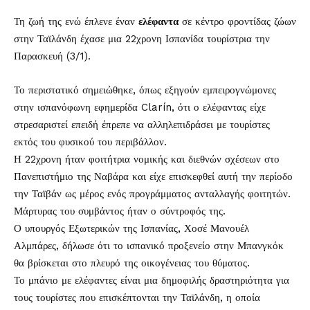
Τη ζωή της ενώ έπλενε έναν
ελέφαντα
σε κέντρο φροντίδας ζώων
στην Ταϊλάνδη έχασε μια 22χρονη Ισπανίδα τουρίστρια την
Παρασκευή (3/1).
Το περιστατικό σημειώθηκε, όπως εξηγούν εμπειρογνώμονες
στην ισπανόφωνη εφημερίδα Clarín, ότι ο ελέφαντας είχε
στρεσαριστεί επειδή έπρεπε να αλληλεπιδράσει με τουρίστες
εκτός του φυσικού του περιβάλλον.
Η 22χρονη ήταν φοιτήτρια νομικής και διεθνών σχέσεων στο
Πανεπιστήμιο της Ναβάρα και είχε επισκεφθεί αυτή την περίοδο
την Ταϊβάν ως μέρος ενός προγράμματος ανταλλαγής φοιτητών.
Μάρτυρας του συμβάντος ήταν ο σύντροφός της.
Ο υπουργός Εξωτερικών της Ισπανίας, Χοσέ Μανουέλ
Αλμπάρες, δήλωσε ότι το ισπανικό προξενείο στην Μπανγκόκ
θα βρίσκεται στο πλευρό της οικογένειας του θύματος.
Το μπάνιο με ελέφαντες είναι μια δημοφιλής δραστηριότητα για
τους τουρίστες που επισκέπτονται την Ταϊλάνδη, η οποία