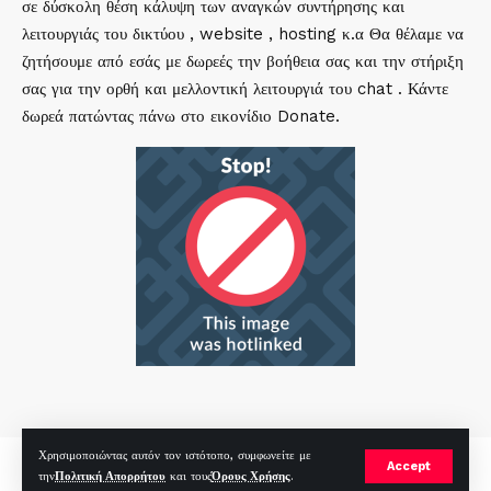
σε δύσκολη θέση κάλυψη των αναγκών συντήρησης και
λειτουργιάς του δικτύου , website , hosting κ.α Θα θέλαμε να
ζητήσουμε από εσάς με δωρεές την βοήθεια σας και την στήριξη
σας για την ορθή και μελλοντική λειτουργιά του chat . Κάντε
δωρεά πατώντας πάνω στο εικονίδιο Donate.
Χρησιμοποιώντας αυτόν τον ιστότοπο, συμφωνείτε με
mirc.gr 2023 Copyright %year%, All Rights Reserved |
by
Sp
|
Accept
την
Πολιτική Απορρήτου
και τους
Όρους Χρήσης
.
Hosted by
RealHosting