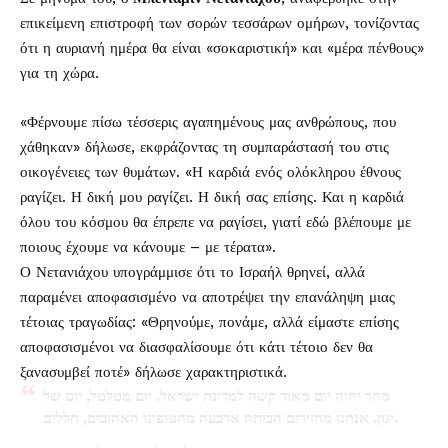
επικείμενη επιστροφή των σορών τεσσάρων ομήρων, τονίζοντας
ότι η αυριανή ημέρα θα είναι «σοκαριστική» και «μέρα πένθους»
για τη χώρα.
«Φέρνουμε πίσω τέσσερις αγαπημένους μας ανθρώπους, που
χάθηκαν» δήλωσε, εκφράζοντας τη συμπαράστασή του στις
οικογένειες των θυμάτων. «Η καρδιά ενός ολόκληρου έθνους
ραγίζει. Η δική μου ραγίζει. Η δική σας επίσης. Και η καρδιά
όλου του κόσμου θα έπρεπε να ραγίσει, γιατί εδώ βλέπουμε με
ποιους έχουμε να κάνουμε – με τέρατα».
Ο Νετανιάχου υπογράμμισε ότι το Ισραήλ θρηνεί, αλλά
παραμένει αποφασισμένο να αποτρέψει την επανάληψη μιας
τέτοιας τραγωδίας: «Θρηνούμε, πονάμε, αλλά είμαστε επίσης
αποφασισμένοι να διασφαλίσουμε ότι κάτι τέτοιο δεν θα
ξανασυμβεί ποτέ» δήλωσε χαρακτηριστικά.
מחר יהיה יום מאוד קשה למדינת ישראל. יום מטלטל, יום של
יגון. אנחנו מחזירים הביתה ארבעה מחטופינו האהובים, חללים.