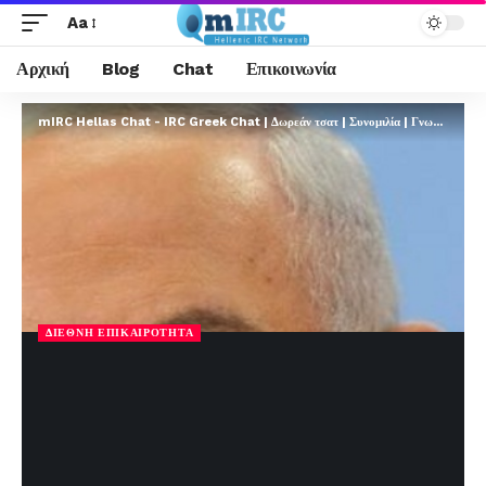
Aa
Αρχική
Blog
Chat
Επικοινωνία
mIRC Hellas Chat - IRC Greek Chat | Δωρεάν τσατ | Συνομιλία | Γνωριμίες | FREE
ΔΙΕΘΝΉ ΕΠΙΚΑΙΡΌΤΗΤΑ