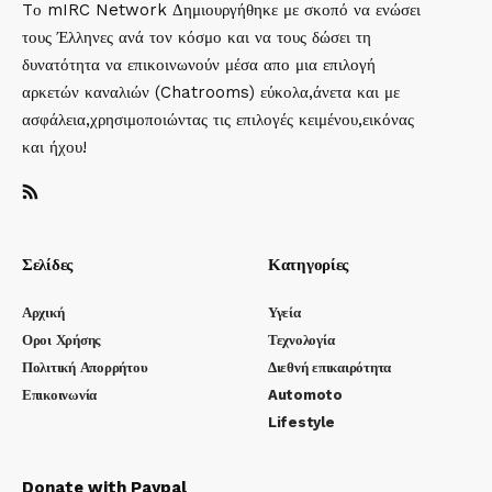
Tο mIRC Network Δημιουργήθηκε με σκοπό να ενώσει
τους Έλληνες ανά τον κόσμο και να τους δώσει τη
δυνατότητα να επικοινωνούν μέσα απο μια επιλογή
αρκετών καναλιών (Chatrooms) εύκολα,άνετα και με
ασφάλεια,χρησιμοποιώντας τις επιλογές κειμένου,εικόνας
και ήχου!
Σελίδες
Κατηγορίες
Αρχική
Υγεία
Οροι Χρήσης
Τεχνολογία
Πολιτική Απορρήτου
Διεθνή επικαιρότητα
Επικοινωνία
Automoto
Lifestyle
Donate with Paypal