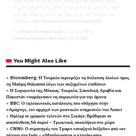
אנחנו מחבקים את המשפחות, והלב של אומה שלמה נקרע.
הלב שלי נקרע. גם שלכם. וצריך שהלב של כל העולם יקרע, כי
פה רואים מול מי יש לנו עסק, עם מה יש לנו עסק, עם איזה
מפלצות.…
pic.twitter.com/c1OYZo1WEN
— Benjamin Netanyahu – בנימין נתניהו
(@netanyahu)
February 19, 2025
You Might Also Like
Bloomberg: Η Τουρκία περιορίζει τη διέλευση πλοίων προς
τη Μαύρη Θάλασσα λόγω των αυξημένων επιθέσων
Η Συμφωνία της Μέκκας: Τουρκία, Σαουδική Αραβία και
Πακιστάν «σφράγισαν» τη συμφωνία για την άμυνα
BBC: Ο τηλεφωνικός κατάλογος που οδήγησε στην
«Αράχνη», τον αρχηγό των μυστικών υπηρεσιών του Άσαντ
Θρίλερ σε γραφείο τελετών στο Σικάγο: Βρέθηκαν σε
αποσύνθεση 56 σοροί – Τρωκτικά, σκουλήκια στο χώρο
CNNi: Ο στρατηγός του Τραμπ «αναζητά διέξοδο» από τον
πόλεμο στο Ιράν – «Μπούμερανγκ η κλιμάκωση»