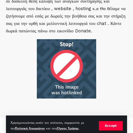
σε δύσκολη θέση κάλυψη των αναγκών συντήρησης και
λειτουργιάς του δικτύου , website , hosting κ.α Θα θέλαμε να
ζητήσουμε από εσάς με δωρεές την βοήθεια σας και την στήριξη
σας για την ορθή και μελλοντική λειτουργιά του chat . Κάντε
δωρεά πατώντας πάνω στο εικονίδιο Donate.
Χρησιμοποιώντας αυτόν τον ιστότοπο, συμφωνείτε με
mirc.gr 2023 Copyright %year%, All Rights Reserved |
by
Sp
|
Accept
την
Πολιτική Απορρήτου
και τους
Όρους Χρήσης
.
Hosted by
RealHosting