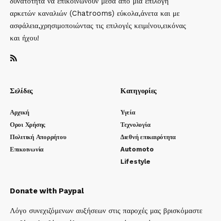
δυνατότητα να επικοινωνούν μέσα απο μια επιλογή
αρκετών καναλιών (Chatrooms) εύκολα,άνετα και με
ασφάλεια,χρησιμοποιώντας τις επιλογές κειμένου,εικόνας
και ήχου!
Σελίδες
Κατηγορίες
Αρχική
Υγεία
Οροι Χρήσης
Τεχνολογία
Πολιτική Απορρήτου
Διεθνή επικαιρότητα
Επικοινωνία
Automoto
Lifestyle
Donate with Paypal
Λόγο συνεχιζόμενων αυξήσεων στις παροχές μας βρισκόμαστε