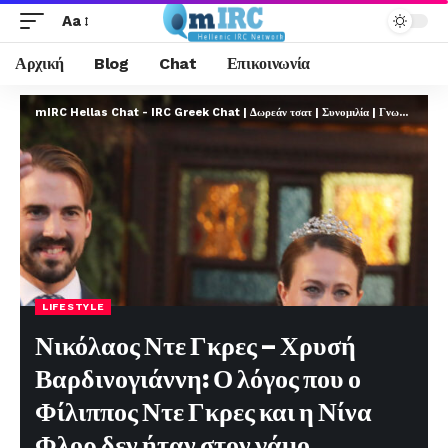
Aa
Αρχική
Blog
Chat
Επικοινωνία
mIRC Hellas Chat - IRC Greek Chat | Δωρεάν τσατ | Συνομιλία | Γνωριμίες | FREE
LIFESTYLE
Νικόλαος Ντε Γκρες – Χρυσή
Βαρδινογιάννη: Ο λόγος που ο
Φίλιππος Ντε Γκρες και η Νίνα
Φλορ δεν ήταν στον γάμο