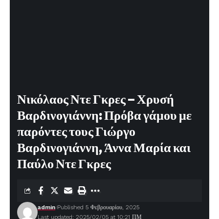
Νικόλαος Ντε Γκρες – Χρυσή
Βαρδινογιάννη: Πρόβα γάμου με
παρόντες τους Γιώργο
Βαρδινογιάννη, Άννα Μαρία και
Παύλο Ντε Γκρες
admin
Published 5 Φεβρουαρίου, 2025
Last updated: 2025/02/05 at 10:21 ΠΜ