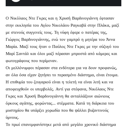
Ο
Νικόλαος Ντε Γκρες
και η
Χρυσή Βαρδινογιάννη
έφτασαν
στην εκκλησία του Αγίου Νικολάου Ραγκαβά στην Πλάκα, μαζί
με στενούς συγγενείς τους. Τη νύφη έφερε ο πατέρας της,
Γιώργος Βαρδινογιάννης, ενώ τον γαμπρό η μητέρα του Άννα
Μαρία. Μαζί τους ήταν ο Παύλος Ντε Γκρες με την σύζυγό του
Μαρί Σαντάλ και όλοι μαζί πέρασαν μπροστά από κάμερες και
φωτογράφους που περίμεναν.
Οι μελλόνυμφοι πέρασαν στα ενδότερα για να δουν προφανώς,
αν όλα όσα είχαν ζητήσει το περασμένο διάστημα, είναι έτοιμα.
Η επιθυμία του ζευγαριού είναι η τελετή να είναι λιτή και να
αποφευχθούν οι υπερβολές. Αντί για στέφανα, Νικόλαος Ντε
Γκρες και Χρυσή Βαρδινογιάννη θα ανταλλάξουν αιώνιους
όρκους αγάπης, φορώντας… στέμματα. Κατά τη διάρκεια του
μυστηρίου θα υπάρξει χορωδία που θα ψάλλει βυζαντινούς
ύμνους.
Το πρωί επανεμφανίστηκε μετά από μεγάλο χρονικό διάστημα