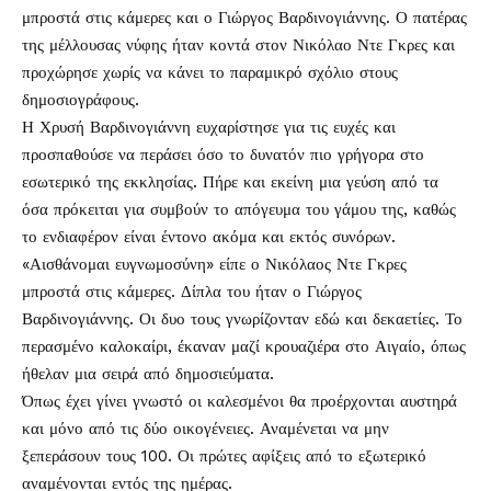
μπροστά στις κάμερες και ο Γιώργος Βαρδινογιάννης. Ο πατέρας
της μέλλουσας νύφης ήταν κοντά στον Νικόλαο Ντε Γκρες και
προχώρησε χωρίς να κάνει το παραμικρό σχόλιο στους
δημοσιογράφους.
Η Χρυσή Βαρδινογιάννη ευχαρίστησε για τις ευχές και
προσπαθούσε να περάσει όσο το δυνατόν πιο γρήγορα στο
εσωτερικό της εκκλησίας. Πήρε και εκείνη μια γεύση από τα
όσα πρόκειται για συμβούν το απόγευμα του γάμου της, καθώς
το ενδιαφέρον είναι έντονο ακόμα και εκτός συνόρων.
«Αισθάνομαι ευγνωμοσύνη» είπε ο Νικόλαος Ντε Γκρες
μπροστά στις κάμερες. Δίπλα του ήταν ο Γιώργος
Βαρδινογιάννης. Οι δυο τους γνωρίζονταν εδώ και δεκαετίες. Το
περασμένο καλοκαίρι, έκαναν μαζί κρουαζιέρα στο Αιγαίο, όπως
ήθελαν μια σειρά από δημοσιεύματα.
Όπως έχει γίνει γνωστό οι καλεσμένοι θα προέρχονται αυστηρά
και μόνο από τις δύο οικογένειες. Αναμένεται να μην
ξεπεράσουν τους 100. Οι πρώτες αφίξεις από το εξωτερικό
αναμένονται εντός της ημέρας.