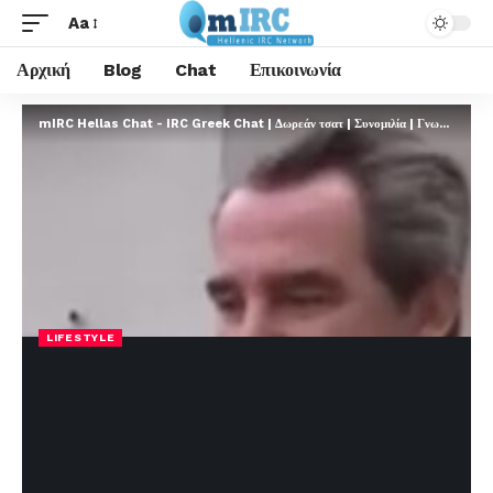
Aa
Αρχική
Blog
Chat
Επικοινωνία
mIRC Hellas Chat - IRC Greek Chat | Δωρεάν τσατ | Συνομιλία | Γνωριμίες | FREE
LIFESTYLE