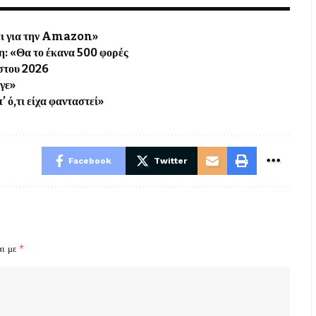
ψει για την Amazon»
η: «Θα το έκανα 500 φορές
ύστου 2026
υγε»
’ ό,τι είχα φανταστεί»
Facebook
Twitter
αι με
*