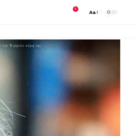
9
Aa
ε την 8 μηνών κόρη της