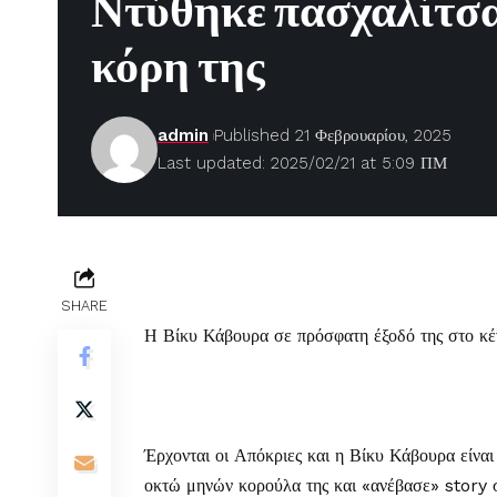
Ντύθηκε πασχαλίτσα
κόρη της
admin
Published 21 Φεβρουαρίου, 2025
Last updated: 2025/02/21 at 5:09 ΠΜ
SHARE
Η Βίκυ Κάβουρα σε πρόσφατη έξοδό της στο κ
Έρχονται οι
Απόκριες
και η
Βίκυ Κάβουρα
είναι
οκτώ μηνών κορούλα της και «ανέβασε» story 