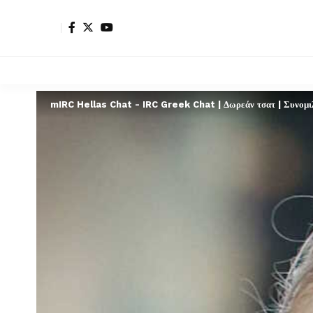
mIRC Hellas Chat - IRC Greek Chat | Δωρεάν τσατ | Συνομιλί