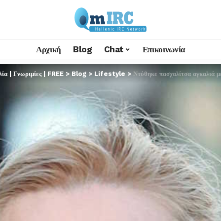
Αρχική
Blog
Chat
Επικοινωνία
α | Γνωριμίες | FREE
>
Blog
>
Lifestyle
>
Ντύθηκε πασχαλίτσα αγκαλιά μ