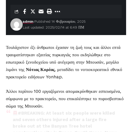
admin
Published 14 Φεβρουαρίου, 2025
Last updated: 2025/02/14 at 6:49 ΠΜ
Τουλάχιστον έξι άνθρωποι έχασαν τη ζωή τους και άλλοι επτά
τραυματίστηκαν εξαιτίας πυρκαγιάς που εκδηλώθηκε στο
εσωτερικό ξενοδοχείου υπό ανέγερση στην Μπουσάν, μεγάλο
λιμάνι της
Νότιας Κορέας
, μεταδίδει το νοτιοκορεατικό εθνικό
πρακτορείο ειδήσεων Yonhap.
Άλλοι περίπου 100 εργαζόμενοι απομακρύνθηκαν εσπευσμένα,
σύμφωνα με το πρακτορείο, που επικαλέστηκε το πυροσβεστικό
σώμα της Μπουσάν.
#BREAKING
: At least six people were killed
and seven others injured after a large fire
broke out at the Banyan Tree hotel