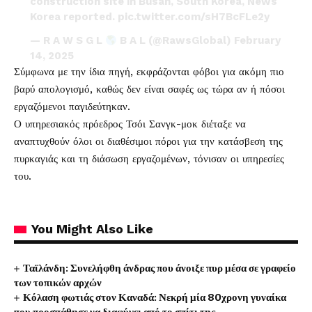
construction site in Busan, South Korea, News
Korea reported.
pic.twitter.com/sH7BcFLe2y
— R A W S G L
B A L (@RawsGlobal)
February
14, 2025
Σύμφωνα με την ίδια πηγή, εκφράζονται φόβοι για ακόμη πιο
βαρύ απολογισμό, καθώς δεν είναι σαφές ως τώρα αν ή πόσοι
εργαζόμενοι παγιδεύτηκαν.
Ο υπηρεσιακός πρόεδρος Τσόι Σανγκ-μοκ διέταξε να
αναπτυχθούν όλοι οι διαθέσιμοι πόροι για την κατάσβεση της
πυρκαγιάς και τη διάσωση εργαζομένων, τόνισαν οι υπηρεσίες
του.
You Might Also Like
Ταϊλάνδη: Συνελήφθη άνδρας που άνοιξε πυρ μέσα σε γραφείο
των τοπικών αρχών
Κόλαση φωτιάς στον Καναδά: Νεκρή μία 80χρονη γυναίκα