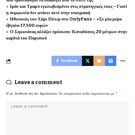
που προσπάθησε να διαφύγει από το σπίτι της
Ιράν και Τραμπ εγκλωβισμένοι στις στρατηγικές τους – Γιατί
η συμφωνία δεν φτάνει ποτέ στην υπογραφή
Ηθοποιός του Χάρι Πότερ στο OnlyFans – «Σε μία μέρα
έβγαλα 17.500 ευρώ»
Ο Σηκουάνας αλλάζει πρόσωπο: Καταδύσεις 20 μέτρων στην
καρδιά του Παρισιού
Facebook
Leave a comment
Η ηλ. διεύθυνση σας δεν δημοσιεύεται.
Τα υποχρεωτικά πεδία σημειώνονται με
*