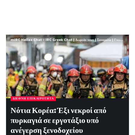
mIRC Hellas Chat - IRC Greek Chat | Δωρεάν τσατ | Συνομιλία | Γνωριμίες | FREE
ΔΙΕΘΝΉ ΕΠΙΚΑΙΡΌΤΗΤΑ
Νότια Κορέα: Έξι νεκροί από
πυρκαγιά σε εργοτάξιο υπό
ανέγερση ξενοδοχείου