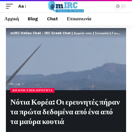
Aa
Αρχική
Blog
Chat
Επικοινωνία
mIRC Hellas Chat - IRC Greek Chat | Δωρεάν τσατ | Συνομιλία | Γνωριμίες | FREE
ΔΙΕΘΝΉ ΕΠΙΚΑΙΡΌΤΗΤΑ
Νότια Κορέα: Οι ερευνητές πήραν
τα πρώτα δεδομένα από ένα από
τα μαύρα κουτιά