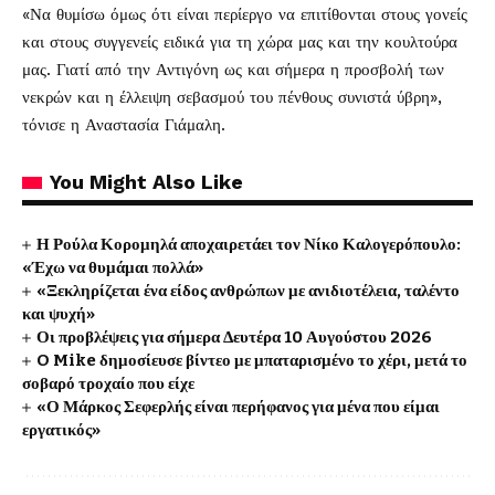
«Να θυμίσω όμως ότι είναι περίεργο να επιτίθονται στους γονείς
και στους συγγενείς ειδικά για τη χώρα μας και την κουλτούρα
μας. Γιατί από την Αντιγόνη ως και σήμερα η προσβολή των
νεκρών και η έλλειψη σεβασμού του πένθους συνιστά ύβρη»,
τόνισε η Αναστασία Γιάμαλη.
You Might Also Like
Η Ρούλα Κορομηλά αποχαιρετάει τον Νίκο Καλογερόπουλο:
«Έχω να θυμάμαι πολλά»
«Ξεκληρίζεται ένα είδος ανθρώπων με ανιδιοτέλεια, ταλέντο
και ψυχή»
Οι προβλέψεις για σήμερα Δευτέρα 10 Αυγούστου 2026
O Mike δημοσίευσε βίντεο με μπαταρισμένο το χέρι, μετά το
σοβαρό τροχαίο που είχε
«Ο Μάρκος Σεφερλής είναι περήφανος για μένα που είμαι
εργατικός»