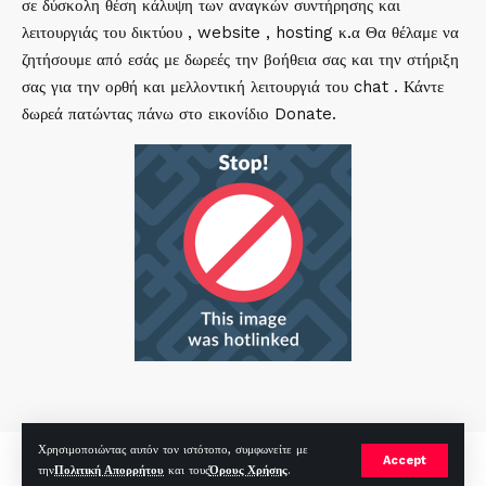
σε δύσκολη θέση κάλυψη των αναγκών συντήρησης και
λειτουργιάς του δικτύου , website , hosting κ.α Θα θέλαμε να
ζητήσουμε από εσάς με δωρεές την βοήθεια σας και την στήριξη
σας για την ορθή και μελλοντική λειτουργιά του chat . Κάντε
δωρεά πατώντας πάνω στο εικονίδιο Donate.
Χρησιμοποιώντας αυτόν τον ιστότοπο, συμφωνείτε με
mirc.gr 2023 Copyright %year%, All Rights Reserved |
by
Sp
|
Accept
την
Πολιτική Απορρήτου
και τους
Όρους Χρήσης
.
Hosted by
RealHosting