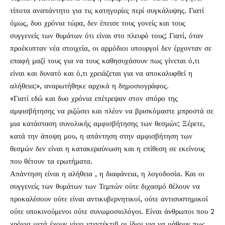
τίποτα αναπάντητο για τις κατηγορίες περί συγκάλυψης. Γιατί
όμως, δυο χρόνια τώρα, δεν έπεισε τους γονείς και τους
συγγενείς των θυμάτων ότι είναι στο πλευρό τους; Γιατί, όταν
προέκυπταν νέα στοιχεία, οι αρμόδιοι υπουργοί δεν έρχονταν σε
επαφή μαζί τους για να τους καθησυχάσουν πως γίνεται ό,τι
είναι και δυνατό και ό,τι χρειάζεται για να αποκαλυφθεί η
αλήθεια;», αναρωτήθηκε αρχικά η δημοσιογράφος.
«Γιατί εδώ και δυο χρόνια επέτρεψαν στον σπόρο της
αμφισβήτησης να ριζώσει και πλέον να βρισκόμαστε μπροστά σε
μια κατάσταση συνολικής αμφισβήτησης των θεσμών; Ξέρετε,
κατά την άποψη μου, η απάντηση στην αμφισβήτηση των
θεσμών δεν είναι η κατακεραύνωση και η επίθεση σε εκείνους
που θέτουν τα ερωτήματα.
Απάντηση είναι η αλήθεια , η διαφάνεια, η λογοδοσία. Και οι
συγγενείς των θυμάτων των Τεμπών ούτε διχασμό θέλουν να
προκαλέσουν ούτε είναι αντικυβερνητικοί, ούτε αντισυστημικοί
ούτε υποκινούμενοι ούτε συνωμοσιολόγοι. Είναι άνθρωποι που 2
χρόνια μετά έχουν γίνει ντεντέκτιβ οι ίδιοι για να μάθουν πως