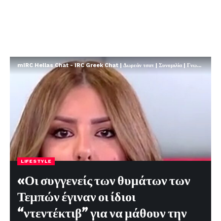
mIRC Hellas Chat - IRC Greek Chat | Δωρεάν τσατ | Συνομιλία | Γνωριμίες | FREE
LIFESTYLE
«Οι συγγενείς των θυμάτων των
Τεμπών έγιναν οι ίδιοι
“ντεντέκτιβ” για να μάθουν την