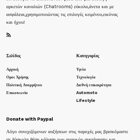
αρκετών καναλιών (Chatrooms) εύκολα,άνετα και με
ασφάλεια,χρησιμοποιώντας τις επιλογές κειμένου,εικόνας
και ήχου!
Σελίδες
Κατηγορίες
Αρχική
Υγεία
Οροι Χρήσης
Τεχνολογία
Πολιτική Απορρήτου
Διεθνή επικαιρότητα
Επικοινωνία
Automoto
Lifestyle
Donate with Paypal
Λόγο συνεχιζόμενων αυξήσεων στις παροχές μας βρισκόμαστε
σε δύσκολη θέση κάλυψη των αναγκών συντήρησης και