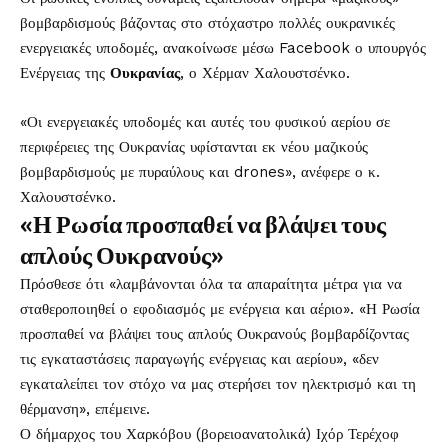
βομβαρδισμούς βάζοντας στο στόχαστρο πολλές ουκρανικές
ενεργειακές υποδομές, ανακοίνωσε μέσω Facebook ο υπουργός
Ενέργειας της
Ουκρανίας
, ο Χέρμαν Χαλουστσένκο.
«Οι ενεργειακές υποδομές και αυτές του φυσικού αερίου σε
περιφέρειες της Ουκρανίας υφίστανται εκ νέου μαζικούς
βομβαρδισμούς με πυραύλους και drones», ανέφερε ο κ.
Χαλουστσένκο.
«Η Ρωσία προσπαθεί να βλάψει τους
απλούς Ουκρανούς»
Πρόσθεσε ότι «λαμβάνονται όλα τα απαραίτητα μέτρα για να
σταθεροποιηθεί ο εφοδιασμός με ενέργεια και αέριο». «Η Ρωσία
προσπαθεί να βλάψει τους απλούς Ουκρανούς βομβαρδίζοντας
τις εγκαταστάσεις παραγωγής ενέργειας και αερίου», «δεν
εγκαταλείπει τον στόχο να μας στερήσει τον ηλεκτρισμό και τη
θέρμανση», επέμεινε.
Ο δήμαρχος του Χαρκόβου (βορειοανατολικά) Ιχόρ Τερέχοφ