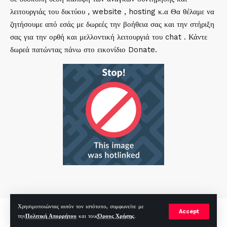
λειτουργιάς του δικτύου , website , hosting κ.α Θα θέλαμε να
ζητήσουμε από εσάς με δωρεές την βοήθεια σας και την στήριξη
σας για την ορθή και μελλοντική λειτουργιά του chat . Κάντε
δωρεά πατώντας πάνω στο εικονίδιο Donate.
Χρησιμοποιώντας αυτόν τον ιστότοπο, συμφωνείτε με
mirc.gr 2023 Copyright %year%, All Rights Reserved |
by
Sp
|
Accept
την
Πολιτική Απορρήτου
και τους
Όρους Χρήσης
.
Hosted by
RealHosting