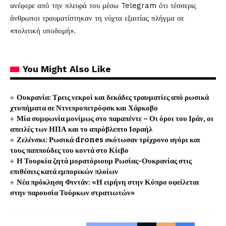
ανέφερε από την πλευρά του μέσω Telegram ότι τέσσερις
άνθρωποι τραυματίστηκαν τη νύχτα εξαιτίας πλήγμα σε
«πολιτική υποδομή».
You Might Also Like
Ουκρανία: Τρεις νεκροί και δεκάδες τραυματίες από ρωσικά
χτυπήματα σε Ντνιπροπετρόφσκ και Χάρκοβο
Μία συμφωνία μονίμως στο παραπέντε – Οι όροι του Ιράν, οι
απειλές των ΗΠΑ και το απρόβλεπτο Ισραήλ
Ζελένσκι: Ρωσικά drones σκότωσαν τρίχρονο αγόρι και
τους παππούδες του κοντά στο Κίεβο
Η Τουρκία ζητά μορατόριουμ Ρωσίας-Ουκρανίας στις
επιθέσεις κατά εμπορικών πλοίων
Νέα πρόκληση Φιντάν: «Η ειρήνη στην Κύπρο οφείλεται
στην παρουσία Τούρκων στρατιωτών»