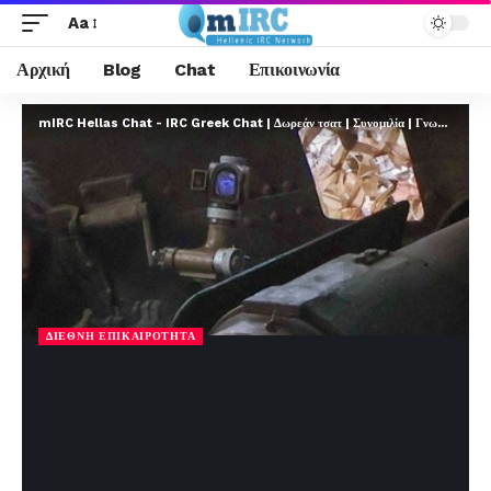
Aa
Αρχική
Blog
Chat
Επικοινωνία
mIRC Hellas Chat - IRC Greek Chat | Δωρεάν τσατ | Συνομιλία | Γνωριμίες | FREE
ΔΙΕΘΝΉ ΕΠΙΚΑΙΡΌΤΗΤΑ