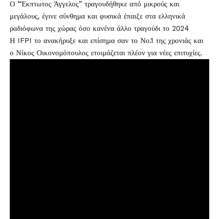
Ο “Έκπτωτος Άγγελος” τραγουδήθηκε από μικρούς και
μεγάλους, έγινε σύνθημα και φυσικά έπαιξε στα ελληνικά
ραδιόφωνα της χώρας όσο κανένα άλλο τραγούδι το 2024
Η IFPI το ανακήρυξε και επίσημα σαν το Νο.1 της χρονιάς και
ο Νίκος Οικονομόπουλος ετοιμάζεται πλέον για νέες επιτυχίες.