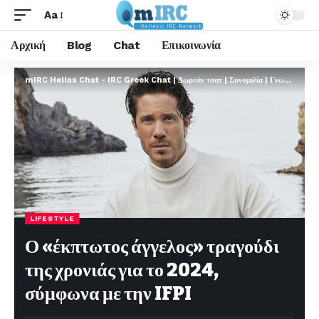
Aa
Αρχική
Blog
Chat
Επικοινωνία
mIRC Hellas Chat - IRC Greek Chat | Δωρεάν τσατ | Συνομιλία | Γνωριμίες | FREE
LIFESTYLE
Ο «έκπτωτος άγγελος» τραγούδι
της χρονιάς για το 2024,
σύμφωνα με την IFPI