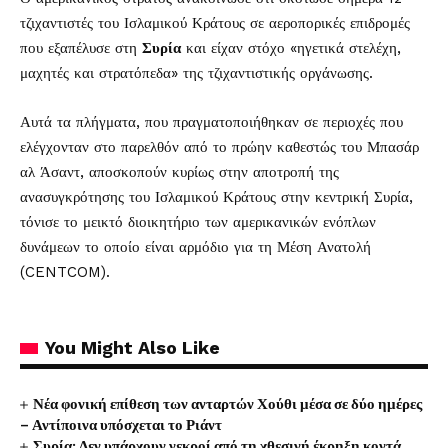
τζιχαντιστές του Ισλαμικού Κράτους σε αεροπορικές επιδρομές
που εξαπέλυσε στη
Συρία
και είχαν στόχο «ηγετικά στελέχη,
μαχητές και στρατόπεδα» της τζιχαντιστικής οργάνωσης.
Αυτά τα πλήγματα, που πραγματοποιήθηκαν σε περιοχές που
ελέγχονταν στο παρελθόν από το πρώην καθεστώς του Μπασάρ
αλ Άσαντ, αποσκοπούν κυρίως στην αποτροπή της
ανασυγκρότησης του Ισλαμικού Κράτους στην κεντρική Συρία,
τόνισε το μεικτό διοικητήριο των αμερικανικών ενόπλων
δυνάμεων το οποίο είναι αρμόδιο για τη Μέση Ανατολή
(CENTCOM).
You Might Also Like
Νέα φονική επίθεση των ανταρτών Χούθι μέσα σε δύο ημέρες
– Αντίποινα υπόσχεται το Ριάντ
Συρία: Δεν υπάρχουν νεκροί από τη χθεσινή έκρηξη κοντά