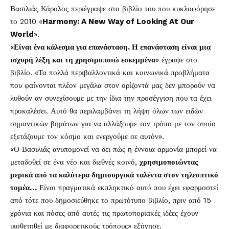
Βασιλιάς Κάρολος περιέγραψε στο βιβλίο του που κυκλοφόρησε
το 2010 «
Harmony: A New Way of Looking At Our
World
».
«
Είναι ένα κάλεσμα για επανάσταση. Η επανάσταση είναι μια
ισχυρή λέξη και τη χρησιμοποιώ εσκεμμένα
» έγραψε στο
βιβλίο. «Τα πολλά περιβαλλοντικά και κοινωνικά προβλήματα
που φαίνονται πλέον μεγάλα στον ορίζοντά μας δεν μπορούν να
λυθούν αν συνεχίσουμε με την ίδια την προσέγγιση που τα έχει
προκαλέσει. Αυτό θα περιλαμβάνει τη λήψη όλων των ειδών
σημαντικών βημάτων για να αλλάξουμε τον τρόπο με τον οποίο
εξετάζουμε τον κόσμο και ενεργούμε σε αυτόν».
«Ο Βασιλιάς ανυπομονεί να δει πώς η έννοια αρμονία μπορεί να
μεταδοθεί σε ένα νέο και διεθνές κοινό,
χρησιμοποιώντας
μερικά από τα καλύτερα δημιουργικά ταλέντα στον τηλεοπτικό
τομέα…
Είναι πραγματικά εκπληκτικό αυτό που έχει εφαρμοστεί
από τότε που δημοσιεύθηκε το πρωτότυπο βιβλίο, πριν από 15
χρόνια και πόσες από αυτές τις πρωτοποριακές ιδέες έχουν
υιοθετηθεί με διαφορετικούς τρόπους» εξήγησε.