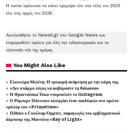
Η ταινία πρόκειται να κάνει πρεμιέρα είτε στα τέλη του 2025
είτε στις αρχές του 2026.
Ακολουθήστε το Νewsit.gr στο
Google News
και
ενημερωθείτε πρώτοι για όλη την ειδησεογραφία και τα
τελευταία νέα
της ημέρας
You Might Also Like
Ελεονώρα Μελέτη: Η τρυφερή ανάρτηση με την κόρη της
«Δεν υπάρχει λόγος να φοβόμαστε τη θάλασσα»
Η Φραντσέσκα Τόκα «πυρπολεί» το Instagram
Ο Ρόμπερτ Πάτινσον κυνηγάει έναν παιδόφιλο στο πρώτο
τρέιλερ του «Primetime»
Πέθανε ο Γουίλιαμ Όρμπιτ, παραγωγός του εμβληματικού
άλμπουμ της Μαντόνα «Ray of Light»