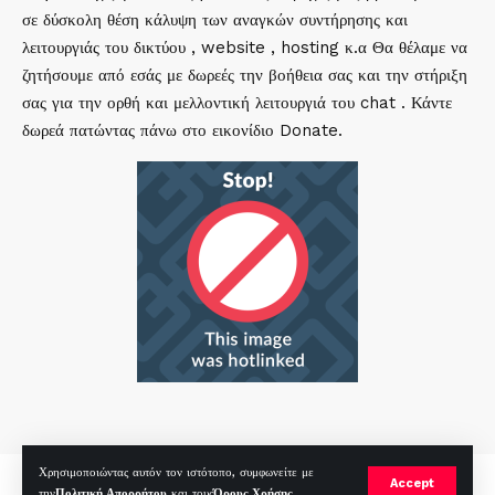
σε δύσκολη θέση κάλυψη των αναγκών συντήρησης και
λειτουργιάς του δικτύου , website , hosting κ.α Θα θέλαμε να
ζητήσουμε από εσάς με δωρεές την βοήθεια σας και την στήριξη
σας για την ορθή και μελλοντική λειτουργιά του chat . Κάντε
δωρεά πατώντας πάνω στο εικονίδιο Donate.
Χρησιμοποιώντας αυτόν τον ιστότοπο, συμφωνείτε με
mirc.gr 2023 Copyright %year%, All Rights Reserved |
by
Sp
|
Accept
την
Πολιτική Απορρήτου
και τους
Όρους Χρήσης
.