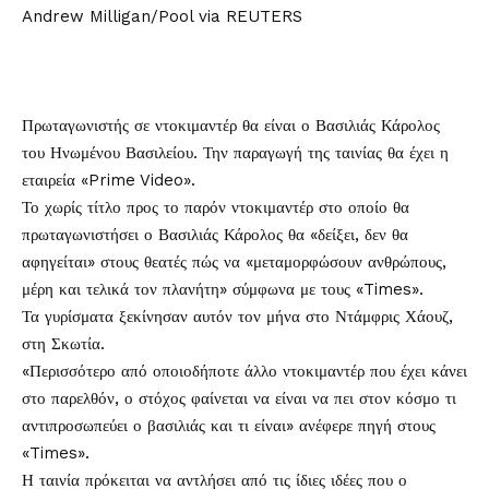
Andrew Milligan/Pool via REUTERS
Πρωταγωνιστής σε
ντοκιμαντέρ
θα είναι ο
Βασιλιάς Κάρολος
του Ηνωμένου Βασιλείου. Την παραγωγή της ταινίας θα έχει η
εταιρεία «Prime Video».
Το χωρίς τίτλο προς το παρόν ντοκιμαντέρ στο οποίο θα
πρωταγωνιστήσει ο Βασιλιάς Κάρολος θα «δείξει, δεν θα
αφηγείται» στους θεατές πώς να «μεταμορφώσουν ανθρώπους,
μέρη και τελικά τον πλανήτη» σύμφωνα με τους «Times».
Τα γυρίσματα ξεκίνησαν αυτόν τον μήνα στο Ντάμφρις Χάουζ,
στη Σκωτία.
«Περισσότερο από οποιοδήποτε άλλο ντοκιμαντέρ που έχει κάνει
στο παρελθόν, ο στόχος φαίνεται να είναι να πει στον κόσμο τι
αντιπροσωπεύει ο βασιλιάς και τι είναι» ανέφερε πηγή στους
«Times».
Η ταινία πρόκειται να αντλήσει από τις ίδιες ιδέες που ο