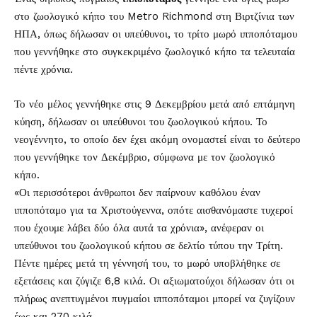
στο ζωολογικό κήπο του Metro Richmond στη Βιρτζίνια των
ΗΠΑ, όπως δήλωσαν οι υπεύθυνοι, το τρίτο μωρό ιπποπόταμου
που γεννήθηκε στο συγκεκριμένο ζωολογικό κήπο τα τελευταία
πέντε χρόνια.
Το νέο μέλος γεννήθηκε στις 9 Δεκεμβρίου μετά από επτάμηνη
κύηση, δήλωσαν οι υπεύθυνοι του ζωολογικού κήπου. Το
νεογέννητο, το οποίο δεν έχει ακόμη ονομαστεί είναι το δεύτερο
που γεννήθηκε τον Δεκέμβριο, σύμφωνα με τον ζωολογικό
κήπο.
«Οι περισσότεροι άνθρωποι δεν παίρνουν καθόλου έναν
ιπποπόταμο για τα Χριστούγεννα, οπότε αισθανόμαστε τυχεροί
που έχουμε λάβει δύο όλα αυτά τα χρόνια», ανέφεραν οι
υπεύθυνοι του ζωολογικού κήπου σε δελτίο τύπου την Τρίτη.
Πέντε ημέρες μετά τη γέννησή του, το μωρό υποβλήθηκε σε
εξετάσεις και ζύγιζε 6,8 κιλά. Οι αξιωματούχοι δήλωσαν ότι οι
πλήρως ανεπτυγμένοι πυγμαίοι ιπποπόταμοι μπορεί να ζυγίζουν
έως και 270 κιλά.