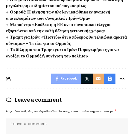
μεγαλύτερη επιδημία του ιού παγκοσμίως
Ορμούζ: Η κίνηση των πλοίων μειώθηκε εν αναμονή
αποτελεσμάτων των συνομιλιών Ιράν-Ομάν
Μπρούνερ: «Ευάλωτη η ΕΕ αν οι συνοριακοί έλεγχοι
εξαρτώνται από την καλή θέληση γειτονικής χώρας»
Τραμπ για Ιράν: «Πιστεύω ότι ο πόλεμος θα τελειώσει αρκετά
σύντομα» – Τι είπε για το Ορμούζ
Το δίλημμα του Τραμπ για το Ιράν: Παραχωρήσεις για να
ανοίξει το Ορμούζ ή συνέχιση του πολέμου
Facebook
Leave a comment
Η ηλ. διεύθυνση σας δεν δημοσιεύεται.
Τα υποχρεωτικά πεδία σημειώνονται με
*