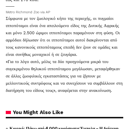
Metro Richmond Zoo via AP
Σύμφωνα με τον ζωολογικό κήπο της περιοχής, οι πυγμαίοι
ιπποπόταμοι είναι ένα απειλούμενο είδος της Δυτικής Αφρικής
και μόνο 2.500 ώριμοι ιπποπόταμοι παραμένουν στη φύση. Οι
αρμόδιοι δήλωσαν ότι οι ιπποπόταμοι αυτοί διακρίνονται από
τους κανονικούς ιπποπόταμους επειδή δεν ζουν σε ομάδες και
είναι συνήθως μοναχικοί ή σε ζευγάρια.
«Για το λόγο αυτό, μόλις τα δύο προηγούμενα μικρά του
συγεκριμένου θηλυκού ιπποπόταμου μεγάλωσαν, μεταφέρθηκαν
σε άλλες ζωοφιλικές εγκαταστάσεις για να ζήσουν με
μελλοντικούς συντρόφους και να συνεχίσουν να συμβάλλουν στη
διατήρηση του είδους τους», αναφέρεται στην ανακοίνωση.
You Might Also Like
Κονγκό: Πάνω από 4.000 κρούσματα Έμπολα – Η δεύτερη