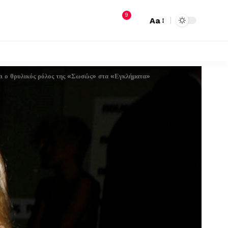
9
Aa
αι ο θρυλικός ρόλος της «Σωσώς» στα «Εγκλήματα»