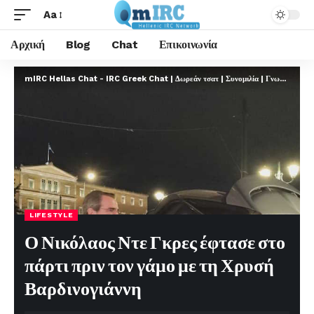
Aa
Αρχική
Blog
Chat
Επικοινωνία
mIRC Hellas Chat - IRC Greek Chat | Δωρεάν τσατ | Συνομιλία | Γνωριμίες | FREE
LIFESTYLE
Ο Νικόλαος Ντε Γκρες έφτασε στο
πάρτι πριν τον γάμο με τη Χρυσή
Βαρδινογιάννη