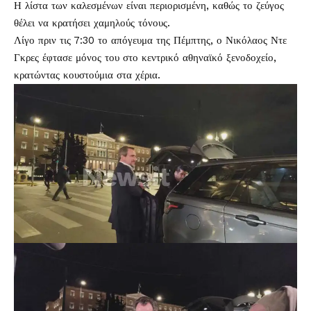
Η λίστα των καλεσμένων είναι περιορισμένη, καθώς το ζεύγος
θέλει να κρατήσει χαμηλούς τόνους.
Λίγο πριν τις 7:30 το απόγευμα της Πέμπτης, ο Νικόλαος Ντε
Γκρες έφτασε μόνος του στο κεντρικό αθηναϊκό ξενοδοχείο,
κρατώντας κουστούμια στα χέρια.