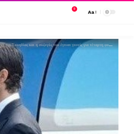
9
Aa
π της Σουηδίας και η σύζυγός του έγιναν γονείς για τέταρτη φορά