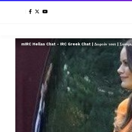
mIRC Hellas Chat - IRC Greek Chat | Δωρεάν τσατ | Συνομιλί