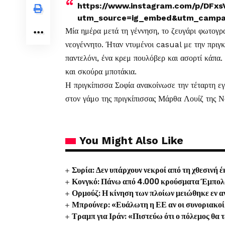
https://www.instagram.com/p/DFxs
utm_source=ig_embed&utm_campai
Μία ημέρα μετά τη γέννηση, το ζευγάρι φωτογρ
νεογέννητο. Ήταν ντυμένοι casual με την πριγ
παντελόνι, ένα κρεμ πουλόβερ και ασορτί κάπα
και σκούρα μποτάκια.
Η πριγκίπισσα Σοφία ανακοίνωσε την τέταρτη ε
στον γάμο της πριγκίπισσας Μάρθα Λουίζ της 
You Might Also Like
Συρία: Δεν υπάρχουν νεκροί από τη χθεσινή
Κονγκό: Πάνω από 4.000 κρούσματα Έμπολα 
Ορμούζ: Η κίνηση των πλοίων μειώθηκε εν 
Μπρούνερ: «Ευάλωτη η ΕΕ αν οι συνοριακοί 
Τραμπ για Ιράν: «Πιστεύω ότι ο πόλεμος θα 