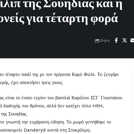
λιπ της Σουηδίας και η
ονείς για τέταρτη φορά
Share
ο τέταρτο παιδί της με τον πρίγκιπα Καρλ Φιλίπ. Το ζευγάρι
ρής, έχει αποκτήσει τρεις γιους.
ιας είναι το ένατο εγγόνι του βασιλιά Καρόλου ΙΣΤ΄ Γουσταύου
ρά διαδοχής του θρόνου, αλλά δεν κατέχει τίτλο HRH,
της Σουηδίας.
νε γνωστή την ευχάριστη είδηση. Το μωρό γεννήθηκε το
 νοσοκομείο Danderyd κοντά στη Στοκχόλμη.