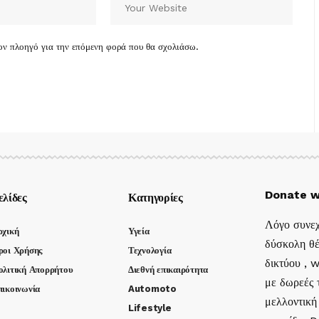
τον πλοηγό για την επόμενη φορά που θα σχολιάσω.
Donate w
ελίδες
Κατηγορίες
Λόγο συνεχ
ρχική
Υγεία
δύσκολη θέ
ροι Χρήσης
Τεχνολογία
δικτύου , 
ολιτική Απορρήτου
Διεθνή επικαιρότητα
με δωρεές τ
πικοινωνία
Automoto
μελλοντική
Lifestyle