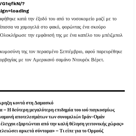
VG1qfkN/?
gn=loading
αφήθηκε κατά την έξοδό του από το νοσοκομείο μαζί με το
κίπισσα να χαμογελά στο φακό, φορώντας ένα σκούρο
. Ολοκλήρωσε την εμφάνισή της με ένα καπέλο του μπέιζμπολ
γκυμοσύνη της τον περασμένο Σεπτέμβριο, αφού παρευρέθηκε
Νορβηγίας με τον Αμερικανό σαμάνο Ντουρέκ Βέρετ.
 έκρηξη κοντά στη Δαμασκό
– Η δεύτερη μεγαλύτερη επιδημία του ιού παγκοσμίως
αναμονή αποτελεσμάτων των συνομιλιών Ιράν-Ομάν
έλεγχοι εξαρτώνται από την καλή θέληση γειτονικής χώρας»
τελειώσει αρκετά σύντομα» – Τι είπε για το Ορμούζ