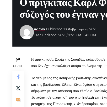
Ο πρίγκιπας Καρλ Φί
σύζυγός του έγιναν γ
admin
Published 10 Φεβρουαρίου, 2025
Last updated: 2025/02/10 at 9:43 ΠΜ
Η πριγκίπισσα Σοφία της Σουηδίας καλωσόρισε τ
που δεν έχει αποκαλύψει ακόμα το όνομα της μικ
SHARE
Το νέο μέλος της σουηδικής βασιλικής οικογένε
και της βασίλισσας Σίλβια. Είναι όγδοο στη σει
σύμφωνα με την απόφαση που έλαβε ο βασιλιάς 
Το παλάτι σε ανάρτησή του στο Instagram έκα
μεσημέρι της Παρασκευής 7 Φεβρουαρίου, στο