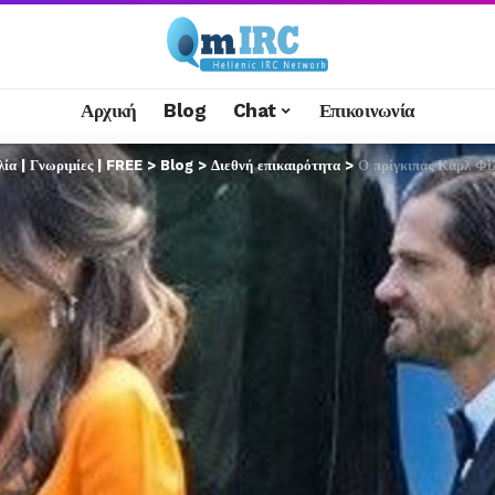
Αρχική
Blog
Chat
Επικοινωνία
α | Γνωριμίες | FREE
>
Blog
>
Διεθνή επικαιρότητα
>
Ο πρίγκιπας Καρλ Φίλι