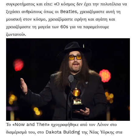
συγκροτήματος και είπε: «Ο κόσμος δεν έχει την πολυτέλεια να
ξεχάσει ανθρώπους όπως οι Beatles, χρειαζόμαστε αυτή τη
μουσική στον κόσμο, χρειαζόμαστε ειρήνη και αγάπη και
χρειαζόμαστε τη μαγεία των 60s για να παραμείνουμε
ζωντανοί».
Το «Now and Then» ηχογραφήθηκε από τον Λένον στο
διαμέρισμά του, στο Dakota Building της Νέας Υόρκης στα