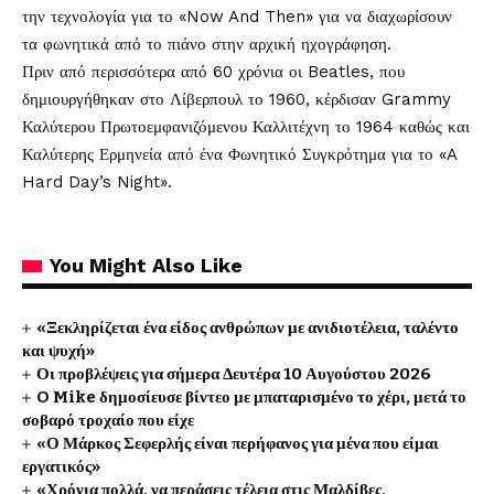
την τεχνολογία για το «Now And Then» για να διαχωρίσουν
τα φωνητικά από το πιάνο στην αρχική ηχογράφηση.
Πριν από περισσότερα από 60 χρόνια οι Beatles, που
δημιουργήθηκαν στο Λίβερπουλ το 1960, κέρδισαν Grammy
Καλύτερου Πρωτοεμφανιζόμενου Καλλιτέχνη το 1964 καθώς και
Καλύτερης Ερμηνεία από ένα Φωνητικό Συγκρότημα για το «A
Hard Day’s Night».
You Might Also Like
«Ξεκληρίζεται ένα είδος ανθρώπων με ανιδιοτέλεια, ταλέντο
και ψυχή»
Οι προβλέψεις για σήμερα Δευτέρα 10 Αυγούστου 2026
O Mike δημοσίευσε βίντεο με μπαταρισμένο το χέρι, μετά το
σοβαρό τροχαίο που είχε
«Ο Μάρκος Σεφερλής είναι περήφανος για μένα που είμαι
εργατικός»
«Χρόνια πολλά, να περάσεις τέλεια στις Μαλδίβες,