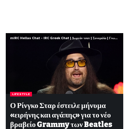
mIRC Hellas Chat - IRC Greek Chat | Δωρεάν τσατ | Συνομιλία | Γνωριμίες | FREE
LIFESTYLE
Ο Ρίνγκο Σταρ έστειλε μήνυμα
«ειρήνης και αγάπης» για το νέο
βραβείο Grammy των Beatles