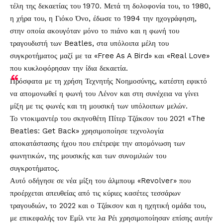
τέλη της δεκαετίας του 1970. Μετά τη δολοφονία του, το 1980,
η χήρα του, η Γιόκο Όνο, έδωσε το 1994 την ηχογράφηση,
στην οποία ακουγόταν μόνο το πιάνο και η φωνή του
τραγουδιστή των Beatles, στα υπόλοιπα μέλη του
συγκροτήματος μαζί με τα «Free As A Bird» και «Real Love»
που κυκλοφόρησαν την ίδια δεκαετία.
Πρόσφατα με τη χρήση Τεχνητής Νοημοσύνης, κατέστη εφικτό
να απομονωθεί η φωνή του Λένον και στη συνέχεια να γίνει
μίξη με τις φωνές και τη μουσική των υπόλοιπων μελών.
Το ντοκιμαντέρ του σκηνοθέτη Πίτερ Τζάκσον του 2021 «The
Beatles: Get Back» χρησιμοποίησε τεχνολογία
αποκατάστασης ήχου που επέτρεψε την απομόνωση των
φωνητικών, της μουσικής και των συνομιλιών του
συγκροτήματος.
Αυτό οδήγησε σε νέα μίξη του άλμπουμ «Revolver» που
προέρχεται απευθείας από τις κύριες κασέτες τεσσάρων
τραγουδιών, το 2022 και ο Τζάκσον και η ηχητική ομάδα του,
με επικεφαλής τον Εμίλ ντε λα Ρέι χρησιμοποίησαν επίσης αυτήν