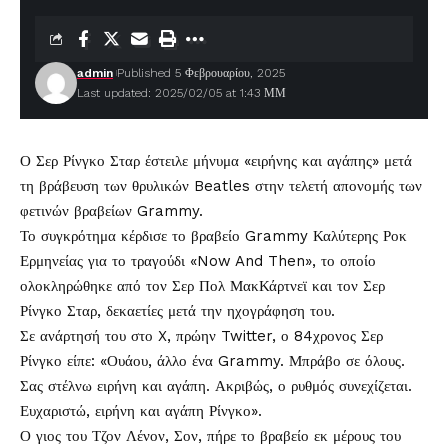
admin
Published 5 Φεβρουαρίου, 2025
Last updated: 2025/02/05 at 1:43 ΜΜ
Ο Σερ Ρίνγκο Σταρ έστειλε μήνυμα «ειρήνης και αγάπης» μετά
τη βράβευση των θρυλικών
Beatles
στην τελετή απονομής των
φετινών βραβείων
Grammy
.
Το συγκρότημα κέρδισε το βραβείο Grammy Καλύτερης Ροκ
Ερμηνείας για το τραγούδι «Now And Then», το οποίο
ολοκληρώθηκε από τον Σερ Πολ ΜακΚάρτνεϊ και τον Σερ
Ρίνγκο Σταρ
, δεκαετίες μετά την ηχογράφηση του.
Σε ανάρτησή του στο X, πρώην Twitter, ο 84χρονος Σερ
Ρίνγκο είπε: «Ουάου, άλλο ένα Grammy. Μπράβο σε όλους.
Σας στέλνω ειρήνη και αγάπη. Ακριβώς, ο ρυθμός συνεχίζεται.
Ευχαριστώ, ειρήνη και αγάπη Ρίνγκο».
Ο γιος του Τζον Λένον, Σον, πήρε το βραβείο εκ μέρους του