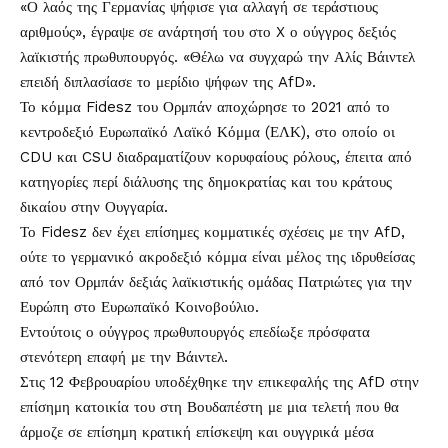
«Ο λαός της Γερμανίας ψήφισε για αλλαγή σε τεράστιους
αριθμούς», έγραψε σε ανάρτησή του στο X ο ούγγρος δεξιός
λαϊκιστής πρωθυπουργός. «Θέλω να συγχαρώ την Αλίς Βάιντελ
επειδή διπλασίασε το μερίδιο ψήφων της AfD».
Το κόμμα Fidesz του Ορμπάν αποχώρησε το 2021 από το
κεντροδεξιό Ευρωπαϊκό Λαϊκό Κόμμα (ΕΛΚ), στο οποίο οι
CDU και CSU διαδραματίζουν κορυφαίους ρόλους, έπειτα από
κατηγορίες περί διάλυσης της δημοκρατίας και του κράτους
δικαίου στην Ουγγαρία.
Το Fidesz δεν έχει επίσημες κομματικές σχέσεις με την AfD,
ούτε το γερμανικό ακροδεξιό κόμμα είναι μέλος της ιδρυθείσας
από τον Ορμπάν δεξιάς λαϊκιστικής ομάδας Πατριώτες για την
Ευρώπη στο Ευρωπαϊκό Κοινοβούλιο.
Εντούτοις ο ούγγρος πρωθυπουργός επεδίωξε πρόσφατα
στενότερη επαφή με την Βάιντελ.
Στις 12 Φεβρουαρίου υποδέχθηκε την επικεφαλής της AfD στην
επίσημη κατοικία του στη Βουδαπέστη με μια τελετή που θα
άρμοζε σε επίσημη κρατική επίσκεψη και ουγγρικά μέσα