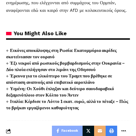
ενημέρωσης, που ελέγχονται από συμμάχους του Ορμπάν,
αναφέρονται εδώ και καιρό στην AfD με κολακευτικούς όρους.
You Might Also Like
Εικόνες αποκάλυψης στη Ρωσία: Εκατομμύρια ακρίδες
σκοτείνιασαν τον ουρανό
Έξι νεκροί από ρωσικούς βομβαρδισμούς στην Ουκρανία –
Δύο πλοία επλήγησαν στο λιμάνι της Οδησσού
Έρευνα για το ελικόπτερο του Τραμπ που βρέθηκε σε
απόσταση αναπνοής από επιβατικό αεροπλάνο
Υεμένη: Οι Χούθι έπληξαν και δεύτερο σαουδαραβικό
δεξαμενόπλοιο στον Κόλπο του Άντεν
Ιταλία: Κέρδισε το Λόττο 1 εκατ. ευρώ, αλλά το πέταξε – Πώς
το βρήκαν εργαζόμενοι καθαριότητας
Facebook