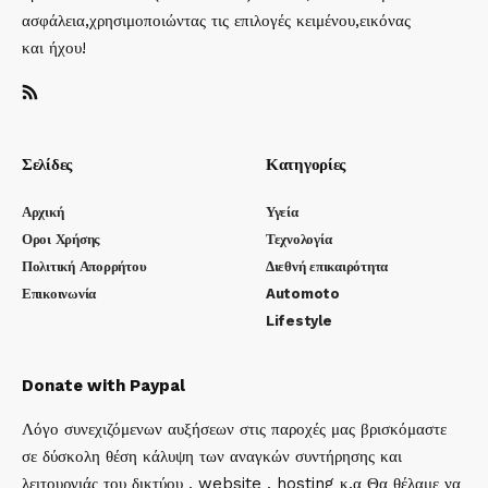
ασφάλεια,χρησιμοποιώντας τις επιλογές κειμένου,εικόνας
και ήχου!
Σελίδες
Κατηγορίες
Αρχική
Υγεία
Οροι Χρήσης
Τεχνολογία
Πολιτική Απορρήτου
Διεθνή επικαιρότητα
Επικοινωνία
Automoto
Lifestyle
Donate with Paypal
Λόγο συνεχιζόμενων αυξήσεων στις παροχές μας βρισκόμαστε
σε δύσκολη θέση κάλυψη των αναγκών συντήρησης και
λειτουργιάς του δικτύου , website , hosting κ.α Θα θέλαμε να