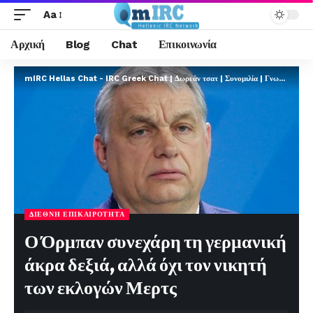
Aa
Αρχική
Blog
Chat
Επικοινωνία
mIRC Hellas Chat - IRC Greek Chat | Δωρεάν τσατ | Συνομιλία | Γνωριμίες | FREE
ΔΙΕΘΝΉ ΕΠΙΚΑΙΡΌΤΗΤΑ
Ο Όρμπαν συνεχάρη τη γερμανική
άκρα δεξιά, αλλά όχι τον νικητή
των εκλογών Μερτς