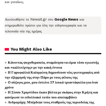
και γυναίκες.
Ακολουθήστε το
Νewsit.gr
στο
Google News
και
ενημερωθείτε πρώτοι για όλη την ειδησεογραφία και τα
τελευταία νέα
της ημέρας
You Might Also Like
Κάνοντας ψυχοθεραπεία, σταμάτησα να είμαι τόσο εγωιστής
και «καλλιτέχνης» με την κακή έννοια
Η Γαρυφαλλιά Καληφώνη δημοσίευσε νέες φωτογραφίες από
την εξόρμησή της στην Πάρο με τους φίλους της
O σύζυγος μου, μου έστελνε 17 λευκά τριαντάφυλλα για έναν
χρόνο
Η Σίσσυ Χρηστίδου έκανε βόλτα με σκάφος στην Κρήτη και
φανέρωσε το ειδυλλιακό τοπίο που απολαμβάνει
Ανδρομάχη: Μπέρδεψε τους σταθμούς της περιοδείας της