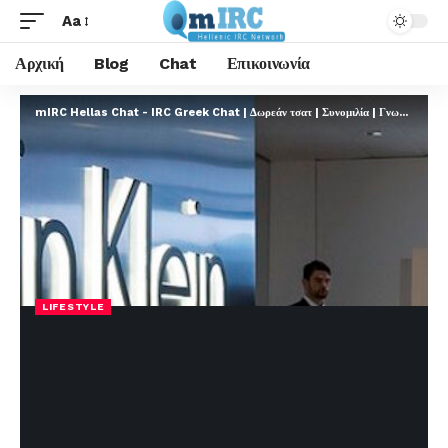
Aa
Αρχική
Blog
Chat
Επικοινωνία
mIRC Hellas Chat - IRC Greek Chat | Δωρεάν τσατ | Συνομιλία | Γνωριμίες | FREE
LIFESTYLE