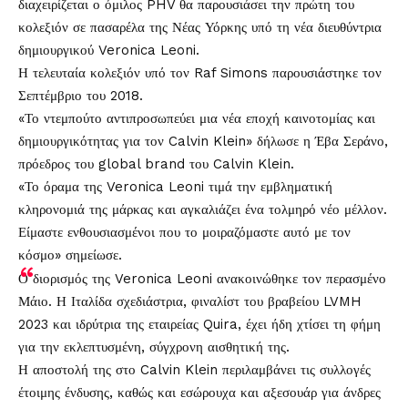
διαχειρίζεται ο όμιλος PHV θα παρουσιάσει την πρώτη του
κολεξιόν σε πασαρέλα της Νέας Υόρκης υπό τη νέα διευθύντρια
δημιουργικού Veronica Leoni.
Η τελευταία κολεξιόν υπό τον Raf Simons παρουσιάστηκε τον
Σεπτέμβριο του 2018.
«Το ντεμπούτο αντιπροσωπεύει μια νέα εποχή καινοτομίας και
δημιουργικότητας για τον Calvin Klein» δήλωσε η Έβα Σεράνο,
πρόεδρος του global brand του Calvin Klein.
«Το όραμα της Veronica Leoni τιμά την εμβληματική
κληρονομιά της μάρκας και αγκαλιάζει ένα τολμηρό νέο μέλλον.
Είμαστε ενθουσιασμένοι που το μοιραζόμαστε αυτό με τον
κόσμο» σημείωσε.
Ο διορισμός της Veronica Leoni ανακοινώθηκε τον περασμένο
Μάιο. Η Ιταλίδα σχεδιάστρια, φιναλίστ του βραβείου LVMH
2023 και ιδρύτρια της εταιρείας Quira, έχει ήδη χτίσει τη φήμη
για την εκλεπτυσμένη, σύγχρονη αισθητική της.
Η αποστολή της στο Calvin Klein περιλαμβάνει τις συλλογές
έτοιμης ένδυσης, καθώς και εσώρουχα και αξεσουάρ για άνδρες