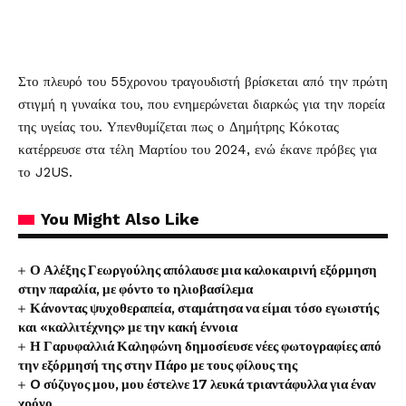
Στο πλευρό του 55χρονου τραγουδιστή βρίσκεται από την πρώτη
στιγμή η γυναίκα του, που ενημερώνεται διαρκώς για την πορεία
της υγείας του. Υπενθυμίζεται πως ο Δημήτρης Κόκοτας
κατέρρευσε στα τέλη Μαρτίου του 2024, ενώ έκανε πρόβες για
το J2US.
You Might Also Like
Ο Αλέξης Γεωργούλης απόλαυσε μια καλοκαιρινή εξόρμηση
στην παραλία, με φόντο το ηλιοβασίλεμα
Κάνοντας ψυχοθεραπεία, σταμάτησα να είμαι τόσο εγωιστής
και «καλλιτέχνης» με την κακή έννοια
Η Γαρυφαλλιά Καληφώνη δημοσίευσε νέες φωτογραφίες από
την εξόρμησή της στην Πάρο με τους φίλους της
O σύζυγος μου, μου έστελνε 17 λευκά τριαντάφυλλα για έναν
χρόνο