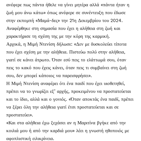
ανέφερε πως πάντα ήθελε να γίνει μητέρα αλλά «πάντα ήταν η
ζωή μου άνω κάτω» όπως ανέφερε σε συνέντευξη που έδωσε
στην εκπομπή «Μαμά-δες» την 21η Δεκεμβρίου του 2024.
Αναφέρθηκε στη σημασία που έχει η αλήθεια στη ζωή και
χαρακτήρισε τη σχέση της με την κόρη της καρμική.
Αρχικά, η Μιμή Ντενίση δήλωσε: «Δεν με δυσκολεύει τίποτα
που έχει σχέση με την αλήθεια. Πιστεύω πολύ στην αλήθεια,
γιατί σε κάνει άτρωτο. Όταν εσύ πεις το ελάττωμά σου, όταν
πεις το κακό που έχεις κάνει, όταν πεις τι συμβαίνει στη ζωή
σου, δεν μπορεί κάποιος να παρεισφρήσει».
Η Μιμή Ντενίση αναφέρει ότι ένα παιδί που έχει υιοθετηθεί,
πρέπει να το γνωρίζει εξ’ αρχής, προκειμένου να προστατεύεται
και το ίδιο, αλλά και ο γονιός. «Όταν αποκτάς ένα παιδί, πρέπει
να ξέρει όλη την αλήθεια γιατί έτσι προστατεύεται και σε
προστατεύει».
«Και στα αλήθεια έχω ξεχάσει αν η Μαριτίνα βγήκε από την
κοιλιά μου ή από την καρδιά μου» λέει η γνωστή ηθοποιός με
αφοπλιστική ειλικρίνεια.