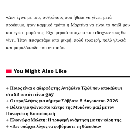
«Δεν έγινε με τους ανθρώπους που ήθελα να γίνει, μετά
προέκυψε, ήταν καρμικό τρόπο η Μαριτίνα να είναι το παιδί μου
και εγώ η μαμά της. Είχε μερικά στοιχεία που έδειχναν πως θα
γίνει. Ήταν πεισματάρα από μικρή, πολύ τρυφερή, πολύ γλυκιά
και μαμαδόπαιδο του σπιτιού».
You Might Also Like
Ποιος είναι ο αδερφός της Αντζελίνα Τζολί που αποκάλυψε
στα 53 του ότι είναι gay
Οι προβλέψεις για σήμερα Σάββατο 8 Αυγούστου 2026
Βόλτα για ψώνια στο κέντρο της Μυκόνου μαζί με τον
Παναγιώτη Κουτσουμπή
Ελεονώρα Μελέτη: Η τρυφερή ανάρτηση με την κόρη της
«Δεν υπάρχει λόγος να φοβόμαστε τη θάλασσα»