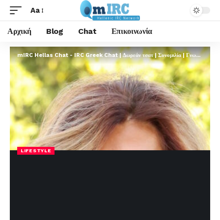
Aa
Αρχική
Blog
Chat
Επικοινωνία
mIRC Hellas Chat - IRC Greek Chat | Δωρεάν τσατ | Συνομιλία | Γνωριμίες | FREE
LIFESTYLE