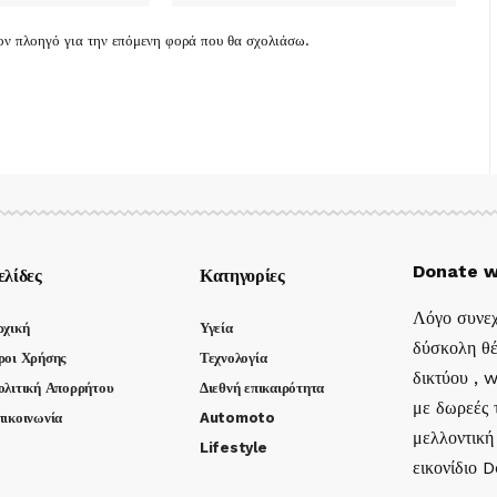
τον πλοηγό για την επόμενη φορά που θα σχολιάσω.
Donate w
ελίδες
Κατηγορίες
Λόγο συνεχ
ρχική
Υγεία
δύσκολη θέ
ροι Χρήσης
Τεχνολογία
δικτύου , 
ολιτική Απορρήτου
Διεθνή επικαιρότητα
με δωρεές τ
πικοινωνία
Automoto
μελλοντική
Lifestyle
εικονίδιο 