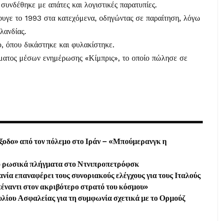
υνδέθηκε με απάτες και λογιστικές παρατυπίες.
έφυγε το 1993 στα κατεχόμενα, οδηγώντας σε παραίτηση, λόγω
λανδίας.
, όπου δικάστηκε και φυλακίστηκε.
τήματος μέσων ενημέρωσης «Κίμπρις», το οποίο πώλησε σε
ξοδο» από τον πόλεμο στο Ιράν – «Μπούμερανγκ η
από ρωσικά πλήγματα στο Ντνιπροπετρόφσκ
νία επαναφέρει τους συνοριακούς ελέγχους για τους Ιταλούς
πέναντι στον ακριβότερο στρατό του κόσμου»
υλίου Ασφαλείας για τη συμφωνία σχετικά με το Ορμούζ