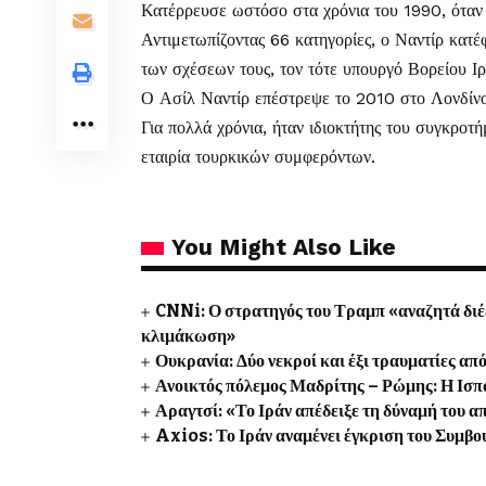
Κατέρρευσε ωστόσο στα χρόνια του 1990, όταν σ
Αντιμετωπίζοντας 66 κατηγορίες, ο Ναντίρ κατ
των σχέσεων τους, τον τότε υπουργό Βορείου Ιρ
Ο Ασίλ Ναντίρ επέστρεψε το 2010 στο Λονδίνο
Για πολλά χρόνια, ήταν ιδιοκτήτης του συγκρο
εταιρία τουρκικών συμφερόντων.
You Might Also Like
CNNi: Ο στρατηγός του Τραμπ «αναζητά διέ
κλιμάκωση»
Ουκρανία: Δύο νεκροί και έξι τραυματίες 
Ανοικτός πόλεμος Μαδρίτης – Ρώμης: Η Ισπα
Αραγτσί: «Το Ιράν απέδειξε τη δύναμή του α
Axios: Το Ιράν αναμένει έγκριση του Συμβο