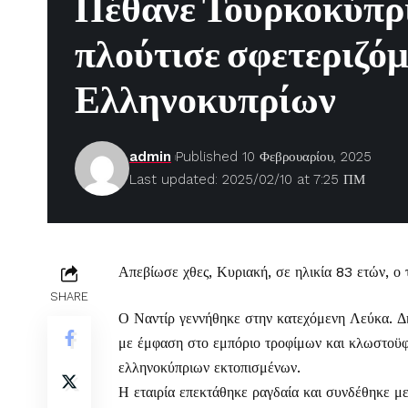
Πέθανε Τουρκοκύπρι
πλούτισε σφετεριζόμ
Ελληνοκυπρίων
admin
Published 10 Φεβρουαρίου, 2025
Last updated: 2025/02/10 at 7:25 ΠΜ
Απεβίωσε χθες, Κυριακή, σε ηλικία 83 ετών, ο
SHARE
Ο Ναντίρ γεννήθηκε στην κατεχόμενη Λεύκα. Δ
με έμφαση στο εμπόριο τροφίμων και κλωστοϋφ
ελληνοκύπριων εκτοπισμένων.
Η εταιρία επεκτάθηκε ραγδαία και συνδέθηκε μ