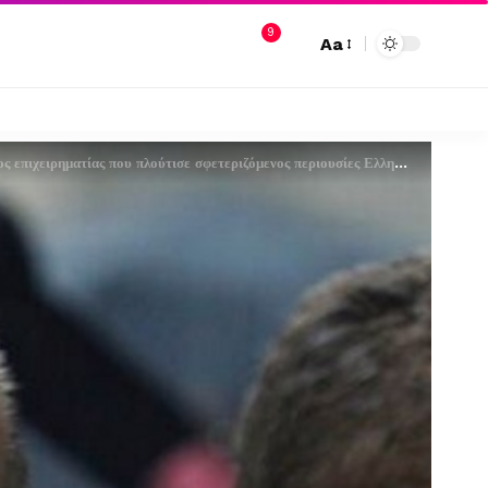
9
Aa
πιχειρηματίας που πλούτισε σφετεριζόμενος περιουσίες Ελληνοκυπρίων