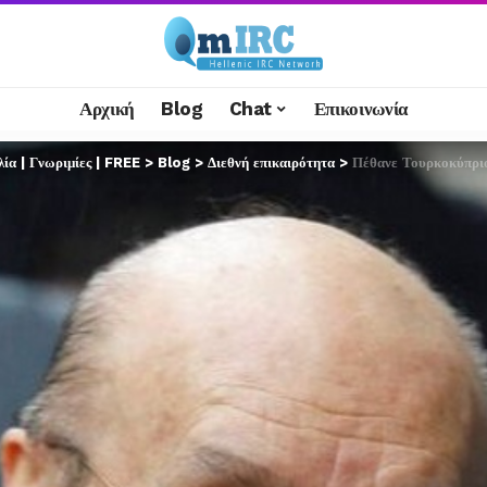
Αρχική
Blog
Chat
Επικοινωνία
α | Γνωριμίες | FREE
>
Blog
>
Διεθνή επικαιρότητα
>
Πέθανε Τουρκοκύπριος ε