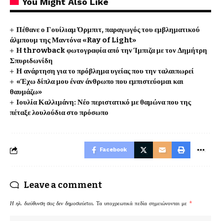
You Might Also Like
Πέθανε ο Γουίλιαμ Όρμπιτ, παραγωγός του εμβληματικού
άλμπουμ της Μαντόνα «Ray of Light»
Η throwback φωτογραφία από την Ίμπιζα με τον Δημήτρη
Σπυριδωνίδη
Η ανάρτηση για το πρόβλημα υγείας που την ταλαιπωρεί
«Έχω δίπλα μου έναν άνθρωπο που εμπιστεύομαι και
θαυμάζω»
Ιουλία Καλλιμάνη: Νέο περιστατικό με θαμώνα που της
πέταξε λουλούδια στο πρόσωπο
Facebook
Leave a comment
Η ηλ. διεύθυνση σας δεν δημοσιεύεται.
Τα υποχρεωτικά πεδία σημειώνονται με
*