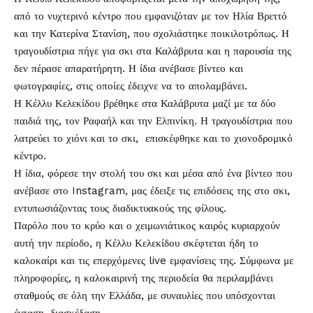
από το νυχτερινό κέντρο που εμφανιζόταν με τον Ηλία Βρεττό
και την Κατερίνα Στανίση, που σχολιάστηκε ποικιλοτρόπως. Η
τραγουδίστρια πήγε για σκι στα
Καλάβρυτα
και η παρουσία της
δεν πέρασε απαρατήρητη. Η ίδια ανέβασε βίντεο και
φωτογραφίες, στις οποίες έδειχνε να το απολαμβάνει.
Η Κέλλυ Κελεκίδου βρέθηκε στα Καλάβρυτα μαζί με τα δύο
παιδιά της, τον Ραφαήλ και την Ελπινίκη. Η τραγουδίστρια που
λατρεύει το χιόνι και το σκι, επισκέφθηκε και το χιονοδρομικό
κέντρο.
Η ίδια, φόρεσε την στολή του σκι και μέσα από ένα βίντεο που
ανέβασε στο Instagram, μας έδειξε τις επιδόσεις της στο σκι,
εντυπωσιάζοντας τους διαδικτυακούς της φίλους.
Παρόλο που το κρύο και ο χειμωνιάτικος καιρός κυριαρχούν
αυτή την περίοδο, η Κέλλυ Κελεκίδου σκέφτεται ήδη το
καλοκαίρι και τις επερχόμενες live εμφανίσεις της. Σύμφωνα με
πληροφορίες, η καλοκαιρινή της περιοδεία θα περιλαμβάνει
σταθμούς σε όλη την Ελλάδα, με συναυλίες που υπόσχονται