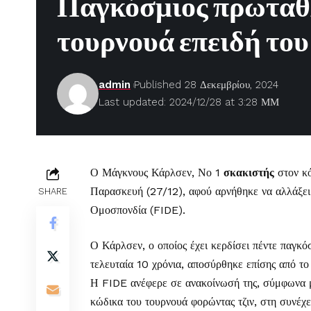
Παγκόσμιος πρωταθλ
τουρνουά επειδή του
admin
Published 28 Δεκεμβρίου, 2024
Last updated: 2024/12/28 at 3:28 ΜΜ
Ο Μάγκνους Κάρλσεν, Νο 1
σκακιστής
στον κό
Παρασκευή (27/12), αφού αρνήθηκε να αλλάξει 
SHARE
Ομοσπονδία (FIDE).
Ο Κάρλσεν, ο οποίος έχει κερδίσει πέντε παγκόσ
τελευταία 10 χρόνια, αποσύρθηκε επίσης από 
Η FIDE ανέφερε σε ανακοίνωσή της, σύμφωνα 
κώδικα του τουρνουά φορώντας τζιν, στη συνέχε