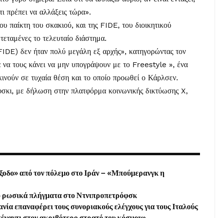
ι πρέπει να αλλάξεις τώρα».
υ παίκτη του σκακιού, και της FIDE, του διοικητικού
 τεταμένες το τελευταίο διάστημα.
IDE) δεν ήταν πολύ μεγάλη εξ αρχής», κατηγορώντας τον
α να τους κάνει να μην υπογράψουν με το Freestyle », ένα
ινούν σε τυχαία θέση και το οποίο προωθεί ο Κάρλσεν.
σκι, με δήλωση στην πλατφόρμα κοινωνικής δικτύωσης X,
ξοδο» από τον πόλεμο στο Ιράν – «Μπούμερανγκ η
από ρωσικά πλήγματα στο Ντνιπροπετρόφσκ
νία επαναφέρει τους συνοριακούς ελέγχους για τους Ιταλούς
πέναντι στον ακριβότερο στρατό του κόσμου»