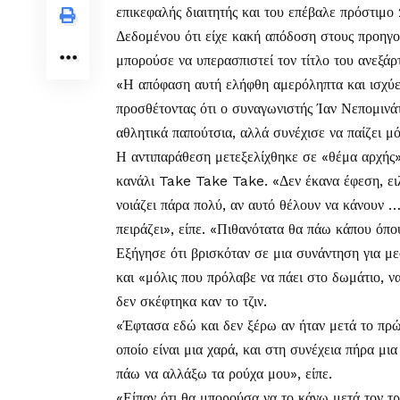
επικεφαλής διαιτητής και του επέβαλε πρόστιμο
Δεδομένου ότι είχε κακή απόδοση στους προηγο
μπορούσε να υπερασπιστεί τον τίτλο του ανεξάρ
«Η απόφαση αυτή ελήφθη αμερόληπτα και ισχύει
προσθέτοντας ότι ο συναγωνιστής Ίαν Νεπομινά
αθλητικά παπούτσια, αλλά συνέχισε να παίζει μό
Η αντιπαράθεση μετεξελίχθηκε σε «θέμα αρχής»
κανάλι Take Take Take. «Δεν έκανα έφεση, ειλι
νοιάζει πάρα πολύ, αν αυτό θέλουν να κάνουν … 
πειράζει», είπε. «Πιθανότατα θα πάω κάπου όπου
Εξήγησε ότι βρισκόταν σε μια συνάντηση για μ
και «μόλις που πρόλαβε να πάει στο δωμάτιο, να
δεν σκέφτηκα καν το τζιν.
«Έφτασα εδώ και δεν ξέρω αν ήταν μετά το πρώτ
οποίο είναι μια χαρά, και στη συνέχεια πήρα μι
πάω να αλλάξω τα ρούχα μου», είπε.
«Είπαν ότι θα μπορούσα να το κάνω μετά τον τρί