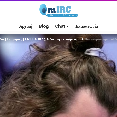
Αρχική
Blog
Chat
Επικοινωνία
α | Γνωριμίες | FREE
>
Blog
>
Διεθνή επικαιρότητα
>
Παγκόσμιος πρωταθλητής