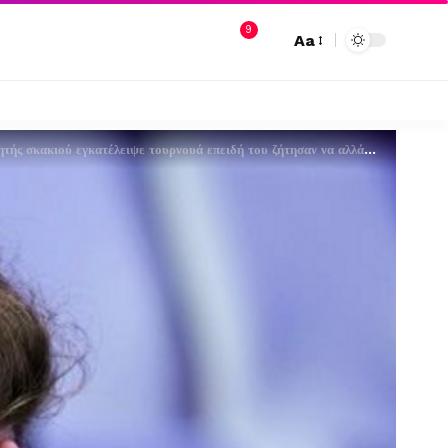
9
Aa
 σκακιού εγκατέλειψε τουρνουά επειδή του ζήτησαν να αλλάξει ρούχα