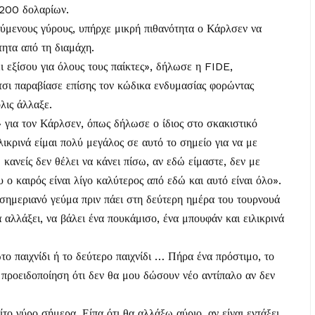
 200 δολαρίων.
ύμενους γύρους, υπήρχε μικρή πιθανότητα ο Κάρλσεν να
τητα από τη διαμάχη.
 εξίσου για όλους τους παίκτες», δήλωσε η FIDE,
τσι παραβίασε επίσης τον κώδικα ενδυμασίας φορώντας
λις άλλαξε.
 για τον Κάρλσεν, όπως δήλωσε ο ίδιος στο σκακιστικό
κρινά είμαι πολύ μεγάλος σε αυτό το σημείο για να με
κανείς δεν θέλει να κάνει πίσω, αν εδώ είμαστε, δεν με
 ο καιρός είναι λίγο καλύτερος από εδώ και αυτό είναι όλο».
εσημεριανό γεύμα πριν πάει στη δεύτερη ημέρα του τουρνουά
 αλλάξει, να βάλει ένα πουκάμισο, ένα μπουφάν και ειλικρινά
ο παιχνίδι ή το δεύτερο παιχνίδι … Πήρα ένα πρόστιμο, το
α προειδοποίηση ότι δεν θα μου δώσουν νέο αντίπαλο αν δεν
το γύρο σήμερα. Είπα ότι θα αλλάξω αύριο, αν είναι εντάξει,