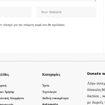
τον πλοηγό για την επόμενη φορά που θα σχολιάσω.
Donate w
ελίδες
Κατηγορίες
Λόγο συνεχ
ρχική
Υγεία
δύσκολη θέ
ροι Χρήσης
Τεχνολογία
δικτύου , 
ολιτική Απορρήτου
Διεθνή επικαιρότητα
με δωρεές τ
πικοινωνία
Automoto