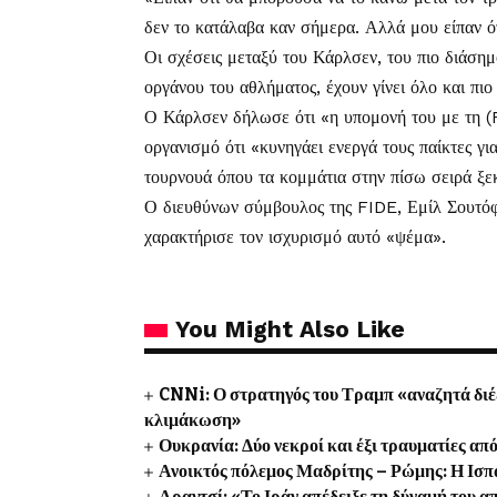
δεν το κατάλαβα καν σήμερα. Αλλά μου είπαν ότ
Οι σχέσεις μεταξύ του Κάρλσεν, του πιο διάσημο
οργάνου του αθλήματος, έχουν γίνει όλο και πιο
Ο Κάρλσεν δήλωσε ότι «η υπομονή του με τη (F
οργανισμό ότι «κυνηγάει ενεργά τους παίκτες γι
τουρνουά όπου τα κομμάτια στην πίσω σειρά ξεκ
Ο διευθύνων σύμβουλος της FIDE, Εμίλ Σουτόφ
χαρακτήρισε τον ισχυρισμό αυτό «ψέμα».
You Might Also Like
CNNi: Ο στρατηγός του Τραμπ «αναζητά διέ
κλιμάκωση»
Ουκρανία: Δύο νεκροί και έξι τραυματίες 
Ανοικτός πόλεμος Μαδρίτης – Ρώμης: Η Ισπα
Αραγτσί: «Το Ιράν απέδειξε τη δύναμή του α