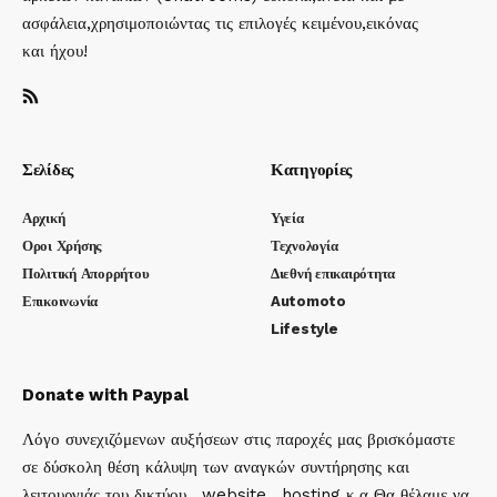
ασφάλεια,χρησιμοποιώντας τις επιλογές κειμένου,εικόνας
και ήχου!
Σελίδες
Κατηγορίες
Αρχική
Υγεία
Οροι Χρήσης
Τεχνολογία
Πολιτική Απορρήτου
Διεθνή επικαιρότητα
Επικοινωνία
Automoto
Lifestyle
Donate with Paypal
Λόγο συνεχιζόμενων αυξήσεων στις παροχές μας βρισκόμαστε
σε δύσκολη θέση κάλυψη των αναγκών συντήρησης και
λειτουργιάς του δικτύου , website , hosting κ.α Θα θέλαμε να