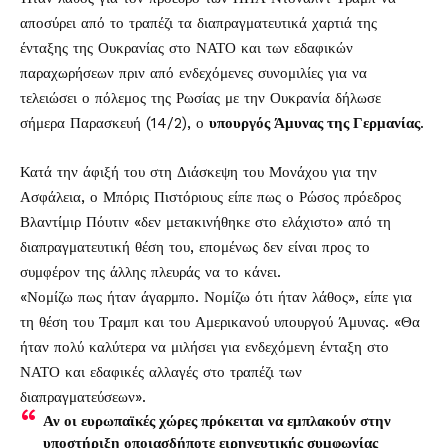
αποσύρει από το τραπέζι τα διαπραγματευτικά χαρτιά της
ένταξης της Ουκρανίας στο ΝΑΤΟ και των εδαφικών
παραχωρήσεων πριν από ενδεχόμενες συνομιλίες για να
τελειώσει ο πόλεμος της Ρωσίας με την Ουκρανία δήλωσε
σήμερα Παρασκευή (14/2), ο
υπουργός Άμυνας της Γερμανίας
.
Κατά την άφιξή του στη Διάσκεψη του Μονάχου για την
Ασφάλεια, ο Μπόρις Πιστόριους είπε πως ο Ρώσος πρόεδρος
Βλαντίμιρ Πόυτιν «δεν μετακινήθηκε στο ελάχιστο» από τη
διαπραγματευτική θέση του, επομένως δεν είναι προς το
συμφέρον της άλλης πλευράς να το κάνει.
«Νομίζω πως ήταν άγαρμπο. Νομίζω ότι ήταν λάθος», είπε για
τη θέση του Τραμπ και του Αμερικανού υπουργού Άμυνας. «Θα
ήταν πολύ καλύτερα να μιλήσει για ενδεχόμενη ένταξη στο
ΝΑΤΟ και εδαφικές αλλαγές στο τραπέζι των
διαπραγματεύσεων».
Αν οι ευρωπαϊκές χώρες πρόκειται να εμπλακούν στην
υποστήριξη οποιασδήποτε ειρηνευτικής συμφωνίας