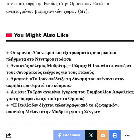
την επιστροφή της Ρωσίας στην Ομάδα των Επτά πιο
ανεπτυγμένων βιομηχανικών χωρών (G7).
You Might Also Like
Ουκρανία: Δύο νεκροί και έξι τραυματίες από ρωσικά
πλήγματα στο Ντνιπροπετρόφσκ
Ανοικτός πόλεμος Μαδρίτης – Ρώμης: Η Ισπανία επαναφέρει
τους συνοριακούς ελέγχους για τους Ιταλούς
Αραγτσί: «Το Ιράν απέδειξε τη δύναμή του απέναντι στον
ακριβότερο στρατό του κόσμου»
Axios: Το Ιράν αναμένει έγκριση του Συμβουλίου Ασφαλείας
για τη συμφωνία σχετικά με το Ορμούζ
«Η Ιταλία δεν δέχεται τελεσίγραφα από το εξωτερικό»,
απαντά η Μελόνι στην Μαδρίτη για τη Σένγκεν
Facebook