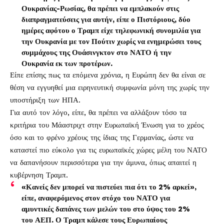
Ουκρανίας-Ρωσίας, θα πρέπει να εμπλακούν στις
διαπραγματεύσεις για αυτήν, είπε ο Πιστόριους, δύο
ημέρες αφότου ο Τραμπ είχε τηλεφωνική συνομιλία για
την Ουκρανία με τον Πούτιν χωρίς να ενημερώσει τους
συμμάχους της Ουάσινγκτον στο ΝΑΤΟ ή την
Ουκρανία εκ των προτέρων.
Είπε επίσης πως τα επόμενα χρόνια, η Ευρώπη δεν θα είναι σε
θέση να εγγυηθεί μια ειρηνευτική συμφωνία μόνη της χωρίς την
υποστήριξη των ΗΠΑ.
Για αυτό τον λόγο, είπε, θα πρέπει να αλλάξουν τόσο τα
κριτήρια του Μάαστριχτ στην Ευρωπαϊκή Ένωση για το χρέος
όσο και το φρένο χρέους της ίδιας της Γερμανίας, ώστε να
καταστεί πιο εύκολο για τις ευρωπαϊκές χώρες μέλη του ΝΑΤΟ
να δαπανήσουν περισσότερα για την άμυνα, όπως απαιτεί η
κυβέρνηση Τραμπ.
«Κανείς δεν μπορεί να πιστεύει πια ότι το 2% αρκεί»,
είπε, αναφερόμενος στον στόχο του ΝΑΤΟ για
αμυντικές δαπάνες των μελών του στο ύψος του 2%
του ΑΕΠ. Ο Τραμπ κάλεσε τους Ευρωπαίους