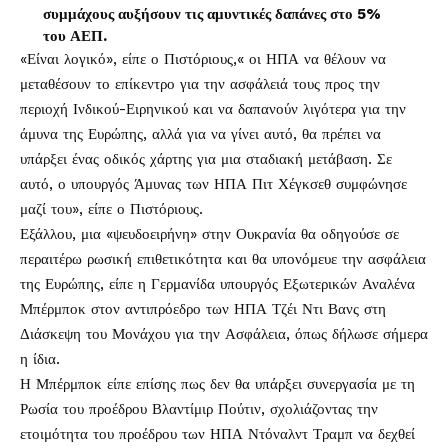
συμμάχους αυξήσουν τις αμυντικές δαπάνες στο 5%
του ΑΕΠ.
«Είναι λογικό», είπε ο Πιστόριους,« οι ΗΠΑ να θέλουν να
μεταθέσουν το επίκεντρο για την ασφάλειά τους προς την
περιοχή Ινδικού-Ειρηνικού και να δαπανούν λιγότερα για την
άμυνα της Ευρώπης, αλλά για να γίνει αυτό, θα πρέπει να
υπάρξει ένας οδικός χάρτης για μια σταδιακή μετάβαση. Σε
αυτό, ο υπουργός Άμυνας των ΗΠΑ Πιτ Χέγκσεθ συμφώνησε
μαζί του», είπε ο Πιστόριους.
Εξάλλου, μια «ψευδοειρήνη» στην Ουκρανία θα οδηγούσε σε
περαιτέρω ρωσική επιθετικότητα και θα υπονόμευε την ασφάλεια
της Ευρώπης, είπε η Γερμανίδα υπουργός Εξωτερικών Αναλένα
Μπέρμποκ στον αντιπρόεδρο των ΗΠΑ Τζέι Ντι Βανς στη
Διάσκεψη του Μονάχου για την Ασφάλεια, όπως δήλωσε σήμερα
η ίδια.
Η Μπέρμποκ είπε επίσης πως δεν θα υπάρξει συνεργασία με τη
Ρωσία του προέδρου Βλαντίμιρ Πούτιν, σχολιάζοντας την
ετοιμότητα του προέδρου των ΗΠΑ Ντόναλντ Τραμπ να δεχθεί