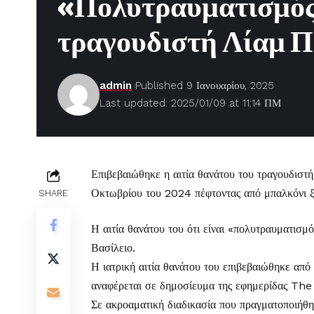
«Πολυτραυματισμός»
τραγουδιστή Λίαμ Π
admin
Published 9 Ιανουαρίου, 2025
Last updated: 2025/01/09 at 11:14 ΠΜ
Επιβεβαιώθηκε η αιτία θανάτου του τραγουδισ
Οκτωβρίου του 2024 πέφτοντας από μπαλκόνι ξ
SHARE
Η αιτία θανάτου του ότι είναι «πολυτραυματισ
Βασίλειο.
Η ιατρική αιτία θανάτου του επιβεβαιώθηκε απ
αναφέρεται σε δημοσίευμα της εφημερίδας Th
Σε ακροαματική διαδικασία που πραγματοποιήθη