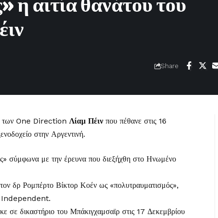
 η αιτία θανάτου του
έιν
Share
τή των One Direction
Λίαμ Πέιν
που πέθανε στις 16
ενοδοχείο στην Αργεντινή.
μός» σύμφωνα με την έρευνα που διεξήχθη στο Ηνωμένο
ό τον δρ Ρομπέρτο Βίκτορ Κοέν ως «πολυτραυματισμός»,
e Independent.
κε σε δικαστήριο του Μπάκιγχαμσαϊρ στις 17 Δεκεμβρίου