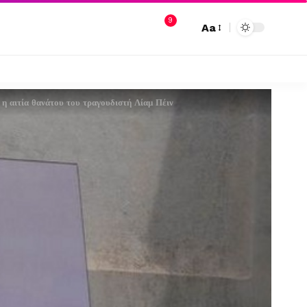
9
Aa
η αιτία θανάτου του τραγουδιστή Λίαμ Πέιν