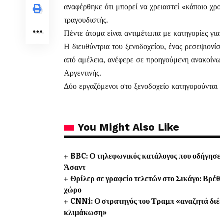
αναφέρθηκε ότι μπορεί να χρειαστεί «κάποιο χρ
τραγουδιστής.
Πέντε άτομα είναι αντιμέτωπα με κατηγορίες για
Η διευθύντρια του ξενοδοχείου, ένας ρεσεψιονίσ
από αμέλεια, ανέφερε σε προηγούμενη ανακοίνω
Αργεντινής.
Δύο εργαζόμενοι στο ξενοδοχείο κατηγορούνται
You Might Also Like
BBC: Ο τηλεφωνικός κατάλογος που οδήγησε
Άσαντ
Θρίλερ σε γραφείο τελετών στο Σικάγο: Βρέ
χώρο
CNNi: Ο στρατηγός του Τραμπ «αναζητά διέ
κλιμάκωση»