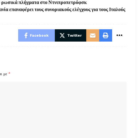
από ρωσικά πλήγματα στο Ντνιπροπετρόφσκ
νία επαναφέρει τους συνοριακούς ελέγχους για τους Ιταλούς
Facebook
Twitter
αι με
*