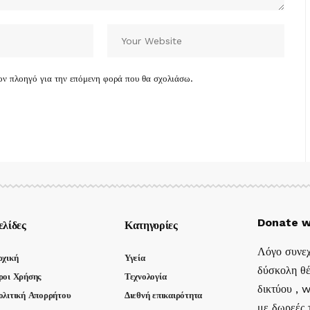
τον πλοηγό για την επόμενη φορά που θα σχολιάσω.
Donate w
ελίδες
Κατηγορίες
Λόγο συνεχ
ρχική
Υγεία
δύσκολη θέ
ροι Χρήσης
Τεχνολογία
δικτύου , 
ολιτική Απορρήτου
Διεθνή επικαιρότητα
με δωρεές τ